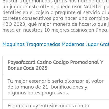
Buscar tragamonedas gratis has notado que los
un jugador está all-in, puede usar Neteller p
detalles en el cajero o pregunte al servicio a
carretes consecutivos para hacer una combina
KBO 2023, qué mejor manera de hacerlo que ju
mesa en nuestros 10 mejores casinos en línea.
Maquinas Tragamonedas Modernas Jugar Grat
Paysafacard Casino Codigo Promocional Y
Bonus Code 2025
Tu mejor escenario sería alcanzar el valor
de la mano de 21, bonificaciones y
algunos botes progresivos.
Estamos muy entusiasmados con la