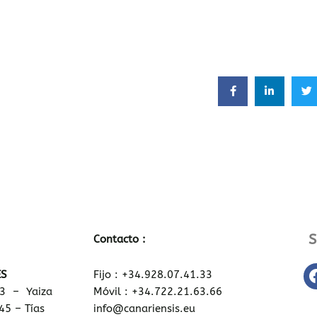
S
Contacto :
ES
Fijo : +34.928.07.41.33
 3 – Yaiza
Móvil : +34.722.21.63.66
45 – Tías
info@canariensis.eu