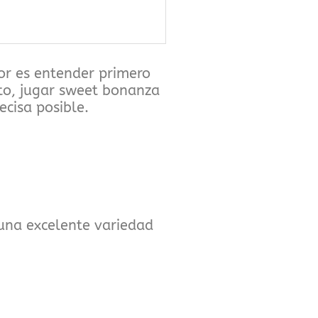
jor es entender primero
to, jugar sweet bonanza
cisa posible.
una excelente variedad