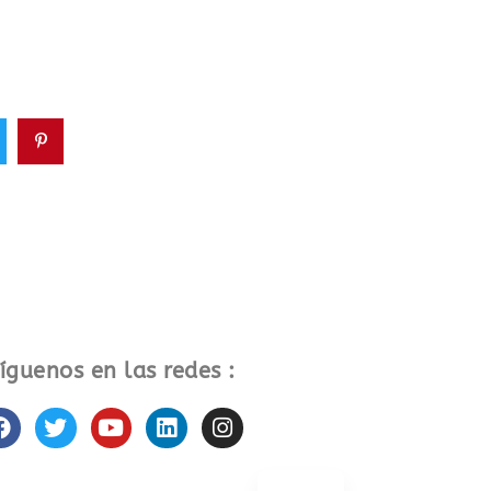
íguenos en las redes :
F
T
Y
L
I
a
w
o
i
n
c
i
u
n
s
e
t
t
k
t