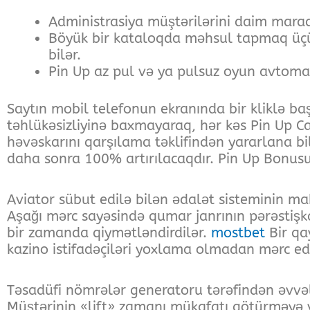
Administrasiya müştərilərini daim maraqlı
Böyük bir kataloqda məhsul tapmaq üçün
bilər.
Pin Up az pul və ya pulsuz oyun avtomatl
Saytın mobil telefonun ekranında bir kliklə ba
təhlükəsizliyinə baxmayaraq, hər kəs Pin Up 
həvəskarını qarşılama təklifindən yararlana bi
daha sonra 100% artırılacaqdır. Pin Up Bonusu 
Aviator sübut edilə bilən ədalət sisteminin ma
Aşağı mərc sayəsində qumar janrının pərəstişka
bir zamanda qiymətləndirdilər.
mostbet
Bir qa
kazino istifadəçiləri yoxlama olmadan mərc edə
Təsadüfi nömrələr generatoru tərəfindən əvvə
Müştərinin «lift» zamanı mükafatı götürməyə va