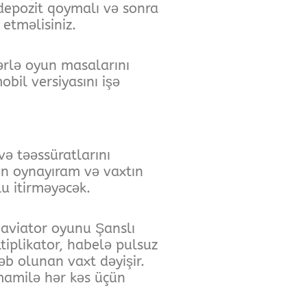
 depozit qoymalı və sonra
etməlisiniz.
lərlə oyun masalarını
obil versiyasını işə
ə təəssüratlarını
ün oynayıram və vaxtın
u itirməyəcək.
ı aviator oyunu Şanslı
tiplikator, habelə pulsuz
əb olunan vaxt dəyişir.
mamilə hər kəs üçün