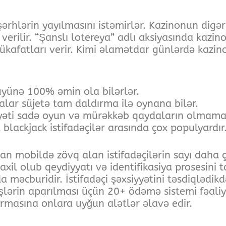
ərhlərin yayılmasını istəmirlər. Kazinonun digər
verilir. “Şanslı lotereya” adlı aksiyasında kazi
ükafatları verir. Kimi əlamətdar günlərdə kazino 
lüyünə 100% əmin ola bilərlər.
lar süjetə tam daldırma ilə oynana bilər.
yəti sadə oyun və mürəkkəb qaydaların olmamas
blackjack istifadəçilər arasında çox populyardır
n mobildə zövq alan istifadəçilərin sayı daha 
il olub qeydiyyatı və identifikasiya prosesini
a məcburidir. İstifadəçi şəxsiyyətini təsdiqlədik
şlərin aparılması üçün 20+ ödəmə sistemi fəaliyy
ormasına onlara uyğun alətlər əlavə edir.