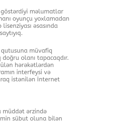
n göstərdiyi məlumatlar
 zamanı oyunçu yoxlamadan
 lisenziyası əsasında
saytıyıq.
ş qutusuna müvafiq
q doğru olanı tapacaqdır.
rülən hərəkətlərdən
amın interfeysi və
raq istənilən İnternet
sa müddət ərzində
min sübut oluna bilən