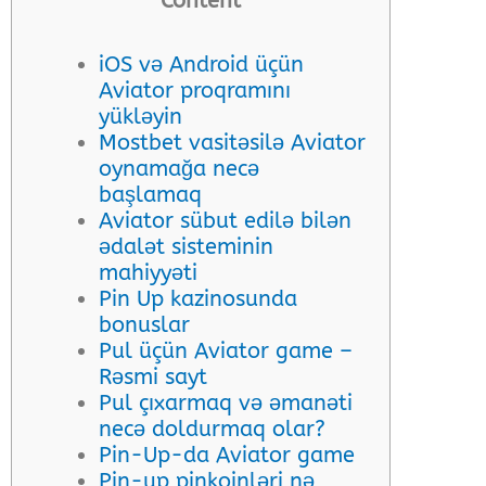
Content
iOS və Android üçün
Aviator proqramını
yükləyin
Mostbet vasitəsilə Aviator
oynamağa necə
başlamaq
Aviator sübut edilə bilən
ədalət sisteminin
mahiyyəti
Pin Up kazinosunda
bonuslar
Pul üçün Aviator game –
Rəsmi sayt
Pul çıxarmaq və əmanəti
necə doldurmaq olar?
Pin-Up-da Aviator game
Pin-up pinkoinləri nə