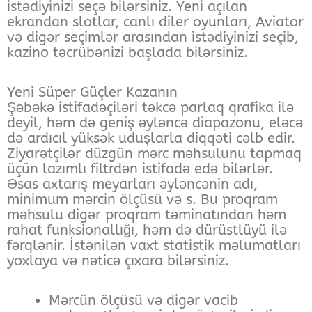
istədiyinizi seçə bilərsiniz. Yeni açılan
ekrandan slotlar, canlı diler oyunları, Aviator
və digər seçimlər arasından istədiyinizi seçib,
kazino təcrübənizi başlada bilərsiniz.
Yeni Süper Güçler Kazanın
Şəbəkə istifadəçiləri təkcə parlaq qrafika ilə
deyil, həm də geniş əyləncə diapazonu, eləcə
də ardıcıl yüksək uduşlarla diqqəti cəlb edir.
Ziyarətçilər düzgün mərc məhsulunu tapmaq
üçün lazımlı filtrdən istifadə edə bilərlər.
Əsas axtarış meyarları əyləncənin adı,
minimum mərcin ölçüsü və s. Bu proqram
məhsulu digər proqram təminatından həm
rahat funksionallığı, həm də dürüstlüyü ilə
fərqlənir. İstənilən vaxt statistik məlumatları
yoxlaya və nəticə çıxara bilərsiniz.
Mərcün ölçüsü və digər vacib