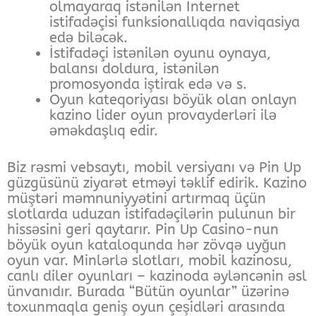
olmayaraq istənilən İnternet
istifadəçisi funksionallıqda naviqasiya
edə biləcək.
İstifadəçi istənilən oyunu oynaya,
balansı doldura, istənilən
promosyonda iştirak edə və s.
Oyun kateqoriyası böyük olan onlayn
kazino lider oyun provayderləri ilə
əməkdaşlıq edir.
Biz rəsmi vebsaytı, mobil versiyanı və Pin Up
güzgüsünü ziyarət etməyi təklif edirik. Kazino
müştəri məmnuniyyətini artırmaq üçün
slotlarda uduzan istifadəçilərin pulunun bir
hissəsini geri qaytarır. Pin Up Casino-nun
böyük oyun kataloqunda hər zövqə uyğun
oyun var. Minlərlə slotları, mobil kazinosu,
canlı diler oyunları – kazinoda əyləncənin əsl
ünvanıdır. Burada “Bütün oyunlar” üzərinə
toxunmaqla geniş oyun çeşidləri arasında