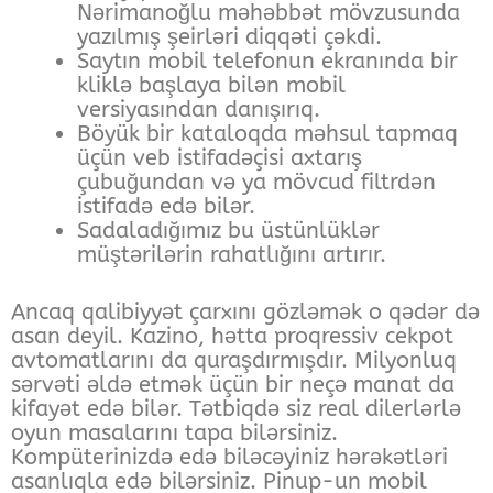
Nərimanoğlu məhəbbət mövzusunda
yazılmış şeirləri diqqəti çəkdi.
Saytın mobil telefonun ekranında bir
kliklə başlaya bilən mobil
versiyasından danışırıq.
Böyük bir kataloqda məhsul tapmaq
üçün veb istifadəçisi axtarış
çubuğundan və ya mövcud filtrdən
istifadə edə bilər.
Sadaladığımız bu üstünlüklər
müştərilərin rahatlığını artırır.
Ancaq qalibiyyət çarxını gözləmək o qədər də
asan deyil. Kazino, hətta proqressiv cekpot
avtomatlarını da quraşdırmışdır. Milyonluq
sərvəti əldə etmək üçün bir neçə manat da
kifayət edə bilər. Tətbiqdə siz real dilerlərlə
oyun masalarını tapa bilərsiniz.
Kompüterinizdə edə biləcəyiniz hərəkətləri
asanlıqla edə bilərsiniz. Pinup-un mobil