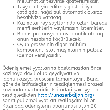
məlumatlar təsvirdə göstərilmişdir.
Təyyarə təyin edilmiş göstəriciyə
çatdıqda, nağd pul avtomatik olaraq
hesabiviza yatacaq.
Kazinolar rəy saytlarında özləri barədə
mənfi şərhlərin yayılmasını istəmirlər.
Bonus promosyonu avtomatik olaraq
onun hesabına köçürüləcək.
Oyun prosesinin digər mühüm
komponenti slot maşınlarının pulsuz
(demo) versiyasıdır.
Ödəniş əməliyyatlarına başlamazdan öncə
kazinoya daxil olub qeydiyyatı və
identifikasiya prosesini tamamlayın. Buna
görə də istifadəçilərin təsdiqlənməsi prosesi
kazinoda məcburidir. İstifadəçi şəxsiyyətini
təsdiqlədikdən
http://unazerbaijan.org/
sonra pul əməliyyatları reallaşdıra bilər.
Kazinoda ödənişlərin aparılması üçün 20+