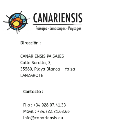
Dirección :
CANARIENSIS PAISAJES
Calle Sorolla, 3,
35580, Playa Blanca – Yaiza
LANZAROTE
Contacto :
Fijo : +34.928.07.41.33
Móvil : +34.722.21.63.66
info@canariensis.eu