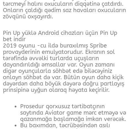
tərcmeyi halını oxucuların diqqətinə çatdırdı.
Onların çaldığı qədim saz havaları oxucuların
zövqünü oxşayırdı.
Pin Up yüklə Android cihazları üçün Pin Up
bet indir
2019 oyunu -cu ildə buraxılmış Spribe
provayderinin emulyatorudur. Ekranın sol
tərəfində əvvəlki turlarda uçuşların
dayandırıldığı əmsallar var. Oyun zamanı
digər oyunçularla söhbət edə biləcəyiniz
onlayn söhbət də var. Bütün oyun daha kiçik
dəyərdən daha böyük dəyərə doğru partlayış
prinsipinə uyğun olaraq həyata keçirilir.
Prosedur qorxusuz tərtibatçının
saytında Aviator game mərc etməyə və
qazanmağa başlamağa imkan verəcək.
Bu baxımdan, təcrübəsindən asılı