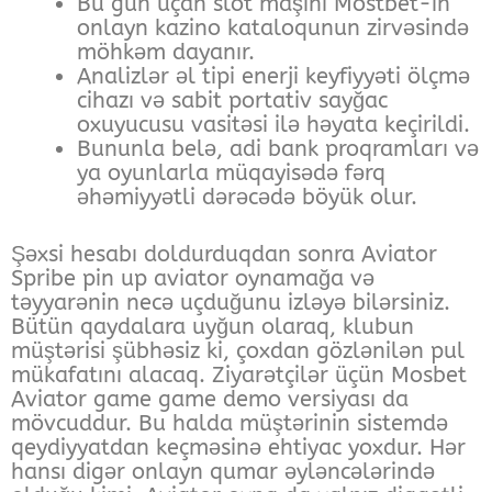
Bu gün uçan slot maşını Mostbet-in
onlayn kazino kataloqunun zirvəsində
möhkəm dayanır.
Analizlər əl tipi enerji keyfiyyəti ölçmə
cihazı və sabit portativ sayğac
oxuyucusu vasitəsi ilə həyata keçirildi.
Bununla belə, adi bank proqramları və
ya oyunlarla müqayisədə fərq
əhəmiyyətli dərəcədə böyük olur.
Şəxsi hesabı doldurduqdan sonra Aviator
Spribe pin up aviator oynamağa və
təyyarənin necə uçduğunu izləyə bilərsiniz.
Bütün qaydalara uyğun olaraq, klubun
müştərisi şübhəsiz ki, çoxdan gözlənilən pul
mükafatını alacaq. Ziyarətçilər üçün Mosbet
Aviator game game demo versiyası da
mövcuddur. Bu halda müştərinin sistemdə
qeydiyyatdan keçməsinə ehtiyac yoxdur. Hər
hansı digər onlayn qumar əyləncələrində