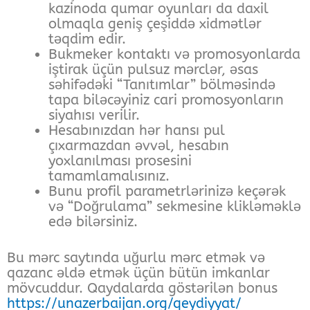
kazinoda qumar oyunları da daxil
olmaqla geniş çeşiddə xidmətlər
təqdim edir.
Bukmeker kontaktı və promosyonlarda
iştirak üçün pulsuz mərclər, əsas
səhifədəki “Tanıtımlar” bölməsində
tapa biləcəyiniz cari promosyonların
siyahısı verilir.
Hesabınızdan hər hansı pul
çıxarmazdan əvvəl, hesabın
yoxlanılması prosesini
tamamlamalısınız.
Bunu profil parametrlərinizə keçərək
və “Doğrulama” sekmesine klikləməklə
edə bilərsiniz.
Bu mərc saytında uğurlu mərc etmək və
qazanc əldə etmək üçün bütün imkanlar
mövcuddur. Qaydalarda göstərilən bonus
https://unazerbaijan.org/qeydiyyat/