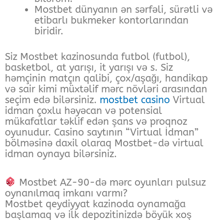
Mostbet dünyanın ən sərfəli, sürətli və
etibarlı bukmeker kontorlarından
biridir.
Siz Mostbet kazinosunda futbol (futbol),
basketbol, ​​at yarışı, it yarışı və s. Siz
həmçinin matçın qalibi, çox/aşağı, handikap
və sair kimi müxtəlif mərc növləri arasından
seçim edə bilərsiniz.
mostbet casino
Virtual
idman çoxlu həyəcan və potensial
mükafatlar təklif edən şans və proqnoz
oyunudur. Casino saytının “Virtual İdman”
bölməsinə daxil olaraq Mostbet-də virtual
idman oynaya bilərsiniz.
Mostbet AZ-90-də mərc oyunları pulsuz
oynanılmaq imkanı varmı?
Mostbet qeydiyyat kazinoda oynamağa
başlamaq və ilk depozitinizdə böyük xoş