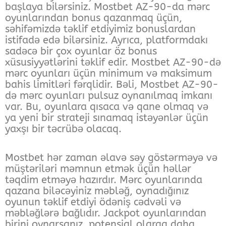
başlaya bilərsiniz. Mostbet AZ-90-da mərc
oyunlarından bonus qazanmaq üçün,
səhifəmizdə təklif etdiyimiz bonuslardan
istifadə edə bilərsiniz. Ayrıca, platformdakı
sadəcə bir çox oyunlar öz bonus
xüsusiyyətlərini təklif edir. Mostbet AZ-90-də
mərc oyunları üçün minimum və maksimum
bahis limitləri fərqlidir. Bəli, Mostbet AZ-90-
də mərc oyunları pulsuz oynanılmaq imkanı
var. Bu, oyunlara qısaca və qane olmaq və
ya yeni bir strateji sınamaq istəyənlər üçün
yaxşı bir təcrübə olacaq.
Mostbet hər zaman əlavə səy göstərməyə və
müştəriləri məmnun etmək üçün həllər
təqdim etməyə hazırdır. Mərc oyunlarında
qazana biləcəyiniz məbləğ, oynadığınız
oyunun təklif etdiyi ödəniş cədvəli və
məbləğlərə bağlıdır. Jackpot oyunlarından
birini oynarsanız, potensial olaraq daha