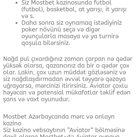
Siz Mostbet kazinosunda futbol
(futbol), basketbol, ​​at yarışı, it yarışı
və s.
Daha sonra siz oynamaq istədiyiniz
poker növünü seçə və digər
oyunçularla masaya və ya turnirə
qoşula bilərsiniz.
Nağd pul çıxardığınız zaman çarpan nə qədər
yüksək olarsa, qazancınız da bir o qədər çox
olar. Lakin, çox uzun müddət gözləsəniz və
siz nağdlaşdırmadan əvvəl təyyarə qəzaya
uğrayarsa, mərcinizi itirirsiniz. Aviator çoxlu
həyəcan və potensial mükafatlar təklif edən
şans və vaxt oyunudur.
Mostbet Azərbaycanda mərc və onlayn
kazino
Siz kazino vebsaytının “Aviator” bölməsinə
daxil olaraq Mostbet-də Aviator oynaya