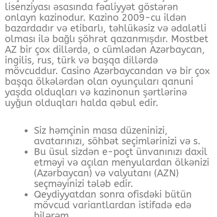
lisenziyası əsasında fəaliyyət göstərən
onlayn kazinodur. Kazino 2009-cu ildən
bazardadır və etibarlı, təhlükəsiz və ədalətli
olması ilə bağlı şöhrət qazanmışdır. Mostbet
AZ bir çox dillərdə, o cümlədən Azərbaycan,
ingilis, rus, türk və başqa dillərdə
mövcuddur. Casino Azərbaycandan və bir çox
başqa ölkələrdən olan oyunçuları qanuni
yaşda olduqları və kazinonun şərtlərinə
uyğun olduqları halda qəbul edir.
Siz həmçinin masa düzeninizi,
avatarınızı, söhbət seçimlərinizi və s.
Bu üsul sizdən e-poçt ünvanınızı daxil
etməyi və açılan menyulardan ölkənizi
(Azərbaycan) və valyutanı (AZN)
seçməyinizi tələb edir.
Qeydiyyatdan sonra ofisdəki bütün
mövcud variantlardan istifadə edə
bilərəm.