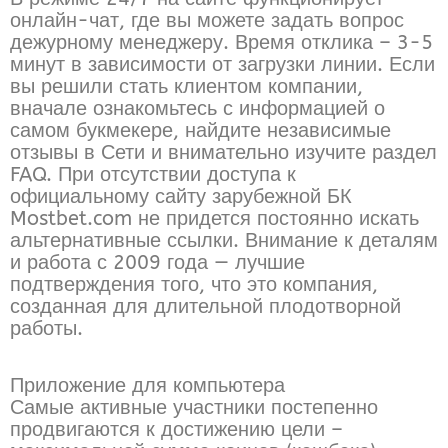
онлайн-чат, где вы можете задать вопрос
дежурному менеджеру. Время отклика – 3-5
минут в зависимости от загрузки линии. Если
вы решили стать клиентом компании,
вначале ознакомьтесь с информацией о
самом букмекере, найдите независимые
отзывы в Сети и внимательно изучите раздел
FAQ. При отсутствии доступа к
официальному сайту зарубежной БК
Mostbet.com не придется постоянно искать
альтернативные ссылки. Внимание к деталям
и работа с 2009 года — лучшие
подтверждения того, что это компания,
созданная для длительной плодотворной
работы.
Приложение для компьютера
Самые активные участники постепенно
продвигаются к достижению цели –