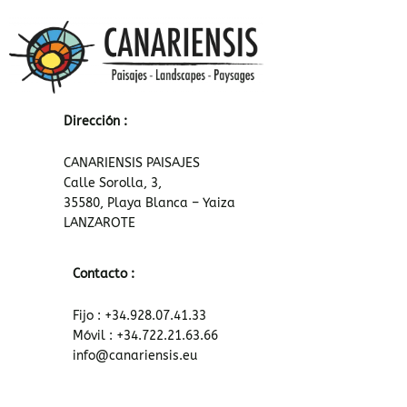
Dirección :
CANARIENSIS PAISAJES
Calle Sorolla, 3,
35580, Playa Blanca – Yaiza
LANZAROTE
Contacto :
Fijo : +34.928.07.41.33
Móvil : +34.722.21.63.66
info@canariensis.eu