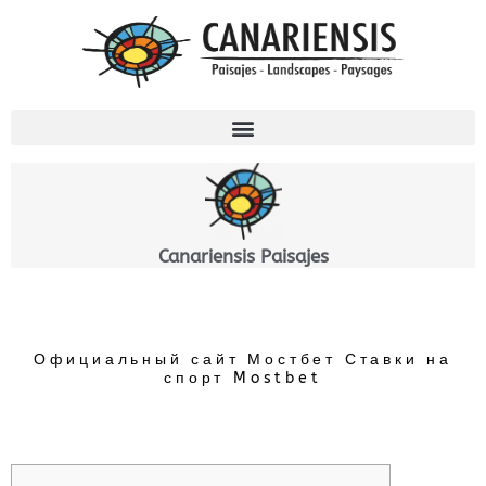
Ir
al
contenido
Canariensis Paisajes
Официальный сайт Мостбет Ставки на
спорт Mostbet