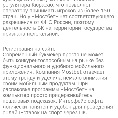
регулятора Кюрасао, что позволяет
оператору принимать игроков из более 150
стран. Но у «Мостбет» нет соответствующего
разрешения от ФНС России, поэтому
деятельность БК на территории государства
признана нелегальной.
Регистрация на сайте
Современный букмекер просто не может
быть конкурентоспособным на рынке без
функционального и удобного мобильного
приложения. Компания Mostbet отвечает
этому тренду и уделила немало внимания
своим мобильным продуктам. При
распаковке программы «Мостбет» на
компьютер просто придерживайтесь
пошаговых подсказок. Интерфейс софта
логически понятен и удобен для проведения
онлайн-ставок на спорт через ПК.