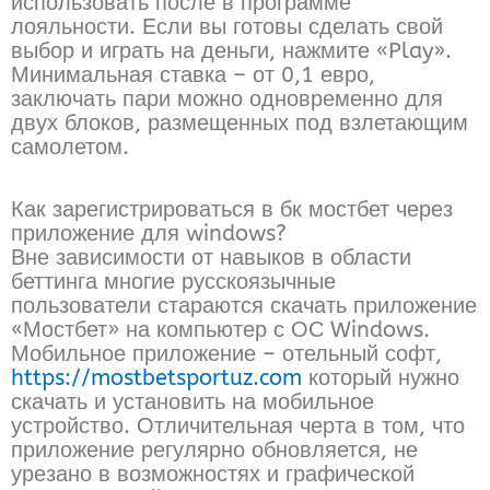
использовать после в программе
лояльности. Если вы готовы сделать свой
выбор и играть на деньги, нажмите «Play».
Минимальная ставка – от 0,1 евро,
заключать пари можно одновременно для
двух блоков, размещенных под взлетающим
самолетом.
Как зарегистрироваться в бк мостбет через
приложение для windows?
Вне зависимости от навыков в области
беттинга многие русскоязычные
пользователи стараются скачать приложение
«Мостбет» на компьютер с ОС Windows.
Мобильное приложение – отельный софт,
https://mostbetsportuz.com
который нужно
скачать и установить на мобильное
устройство. Отличительная черта в том, что
приложение регулярно обновляется, не
урезано в возможностях и графической