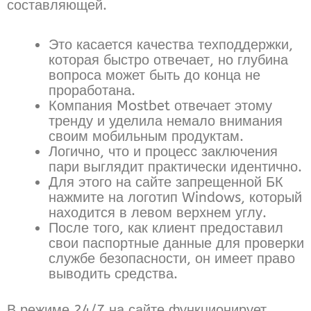
составляющей.
Это касается качества техподдержки,
которая быстро отвечает, но глубина
вопроса может быть до конца не
проработана.
Компания Mostbet отвечает этому
тренду и уделила немало внимания
своим мобильным продуктам.
Логично, что и процесс заключения
пари выглядит практически идентично.
Для этого на сайте запрещенной БК
нажмите на логотип Windows, который
находится в левом верхнем углу.
После того, как клиент предоставил
свои паспортные данные для проверки
службе безопасности, он имеет право
выводить средства.
В режиме 24/7 на сайте функционирует