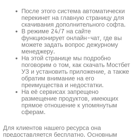
После этого система автоматически
перекинет на главную страницу для
скачивания дополнительного софта.
В режиме 24/7 на сайте
функционирует онлайн-чат, где вы
можете задать вопрос дежурному
менеджеру.
На этой странице мы подробно
поговорим о том, как скачать Мостбет
УЗ и установить приложение, а также
обратим внимание на его
преимущества и недостатки.
На её сервисах запрещено
размещение продуктов, имеющих
прямое отношение к упомянутым
сферам.
Для клиентов нашего ресурса она
предоставляется бесплатно. Основным