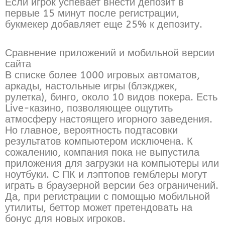
Если игрок успевает внести депозит в
первые 15 минут после регистрации,
букмекер добавляет еще 25% к депозиту.
Сравнение приложений и мобильной версии
сайта
В списке более 1000 игровых автоматов,
аркады, настольные игры (блэкджек,
рулетка), бинго, около 10 видов покера. Есть
Live-казино, позволяющее ощутить
атмосферу настоящего игорного заведения.
Но главное, вероятность подтасовки
результатов компьютером исключена. К
сожалению, компания пока не выпустила
приложения для загрузки на компьютеры или
ноутбуки. С ПК и лэптопов гемблеры могут
играть в браузерной версии без ограничений.
Да, при регистрации с помощью мобильной
утилиты, беттор может претендовать на
бонус для новых игроков.