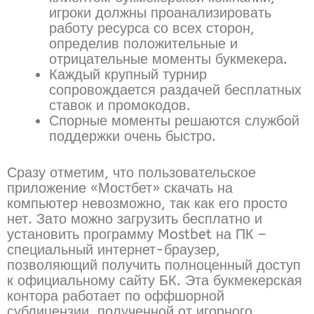
игроки должны проанализировать
работу ресурса со всех сторон,
определив положительные и
отрицательные моменты букмекера.
Каждый крупный турнир
сопровождается раздачей бесплатных
ставок и промокодов.
Спорные моменты решаются службой
поддержки очень быстро.
Сразу отметим, что пользовательское
приложение «Мостбет» скачать на
компьютер невозможно, так как его просто
нет. Зато можно загрузить бесплатно и
установить программу Mostbet на ПК –
специальный интернет-браузер,
позволяющий получить полноценный доступ
к официальному сайту БК. Эта букмекерская
контора работает по оффшорной
сублицензии, полученной от игорного