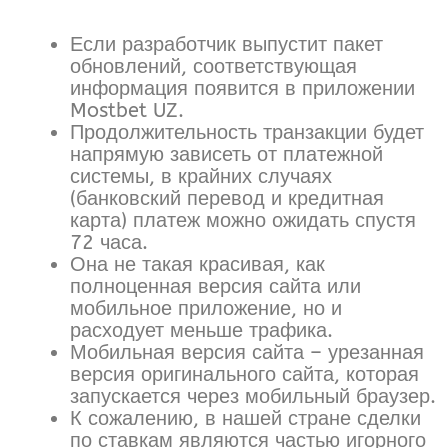
Если разработчик выпустит пакет
обновлений, соответствующая
информация появится в приложении
Mostbet UZ.
Продолжительность транзакции будет
напрямую зависеть от платежной
системы, в крайних случаях
(банковский перевод и кредитная
карта) платеж можно ожидать спустя
72 часа.
Она не такая красивая, как
полноценная версия сайта или
мобильное приложение, но и
расходует меньше трафика.
Мобильная версия сайта – урезанная
версия оригинального сайта, которая
запускается через мобильный браузер.
К сожалению, в нашей стране сделки
по ставкам являются частью игорного