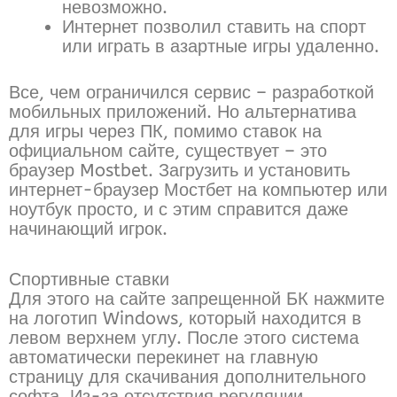
невозможно.
Интернет позволил ставить на спорт
или играть в азартные игры удаленно.
Все, чем ограничился сервис – разработкой
мобильных приложений. Но альтернатива
для игры через ПК, помимо ставок на
официальном сайте, существует – это
браузер Mostbet. Загрузить и установить
интернет-браузер Мостбет на компьютер или
ноутбук просто, и с этим справится даже
начинающий игрок.
Спортивные ставки
Для этого на сайте запрещенной БК нажмите
на логотип Windows, который находится в
левом верхнем углу. После этого система
автоматически перекинет на главную
страницу для скачивания дополнительного
софта. Из-за отсутствия регуляции