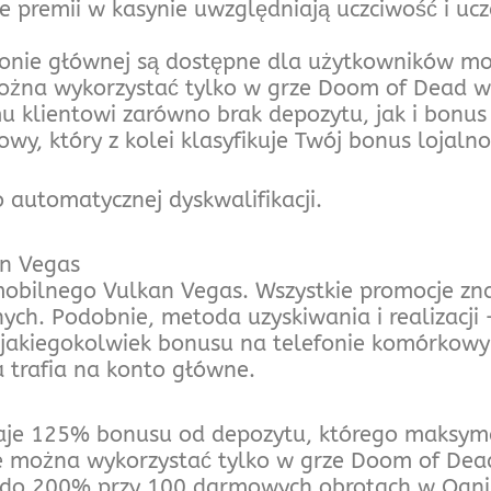
ce premii w kasynie uwzględniają uczciwość i uc
tronie głównej są dostępne dla użytkowników mo
ożna wykorzystać tylko w grze Doom of Dead w
 klientowi zarówno brak depozytu, jak i bonus
owy, który z kolei klasyfikuje Twój bonus lojaln
 automatycznej dyskwalifikacji.
n Vegas
bilnego Vulkan Vegas. Wszystkie promocje znaj
h. Podobnie, metoda uzyskiwania i realizacji –
 jakiegokolwiek bonusu na telefonie komórkow
 trafia na konto główne.
znaje 125% bonusu od depozytu, którego maksy
 można wykorzystać tylko w grze Doom of Dead
e do 200% przy 100 darmowych obrotach w Ogni