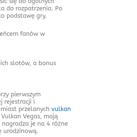
ić się do ogólnych
a do rozpatrzenia. Po
ko podstawę gry.
bieńcem fanów w
ch slotów, a bonus
przy pierwszym
ejestracji i
hmiast przelanych
vulkan
 Vulkan Vegas, mają
i nagradza je na 4 różne
ę urodzinową.