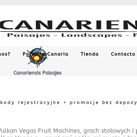
mos?
Palmera Canaria
Tienda
Contacto
Canariensis Paisajes
kody rejestracyjne + promocje bez depoz
Vulkan Vegas Fruit Machines, grach stołowych i