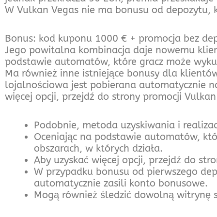
W Vulkan Vegas nie ma bonusu od depozytu, 
Bonus: kod kuponu 1000 € + promocja bez de
Jego powitalna kombinacja daje nowemu klient
podstawie automatów, które gracz może wykupi
Ma również inne istniejące bonusy dla klient
lojalnościowa jest pobierana automatycznie n
więcej opcji, przejdź do strony promocji Vulka
Podobnie, metoda uzyskiwania i realizac
Oceniając na podstawie automatów, któ
obszarach, w których działa.
Aby uzyskać więcej opcji, przejdź do st
W przypadku bonusu od pierwszego depo
automatycznie zasili konto bonusowe.
Mogą również śledzić dowolną witrynę s