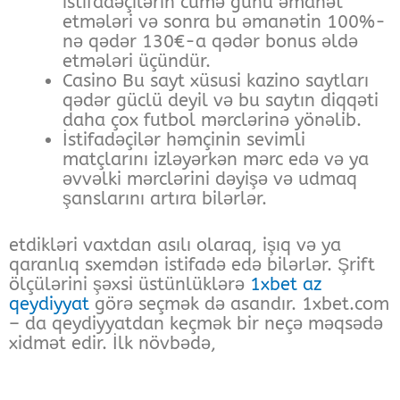
istifadəçilərin cümə günü əmanət
etmələri və sonra bu əmanətin 100%-
nə qədər 130€-a qədər bonus əldə
etmələri üçündür.
Casino Bu sayt xüsusi kazino saytları
qədər güclü deyil və bu saytın diqqəti
daha çox futbol mərclərinə yönəlib.
İstifadəçilər həmçinin sevimli
matçlarını izləyərkən mərc edə və ya
əvvəlki mərclərini dəyişə və udmaq
şanslarını artıra bilərlər.
etdikləri vaxtdan asılı olaraq, işıq və ya
qaranlıq sxemdən istifadə edə bilərlər. Şrift
ölçülərini şəxsi üstünlüklərə
1xbet az
qeydiyyat
görə seçmək də asandır. 1xbet.com
– da qeydiyyatdan keçmək bir neçə məqsədə
xidmət edir. İlk növbədə,