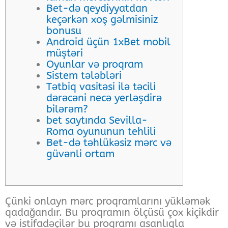
Bet-də qeydiyyatdan
keçərkən xoş gəlmisiniz
bonusu
Android üçün 1xBet mobil
müştəri
Oyunlar və proqram
Sistem tələbləri
Tətbiq vasitəsi ilə təcili
dərəcəni necə yerləşdirə
bilərəm?
bet saytında Sevilla-
Roma oyununun tehlili
Bet-də təhlükəsiz mərc və
güvənli ortam
Çünki onlayn mərc proqramlarını yükləmək
qadağandır. Bu proqramın ölçüsü çox kiçikdir
və istifadəçilər bu proqramı asanlıqla