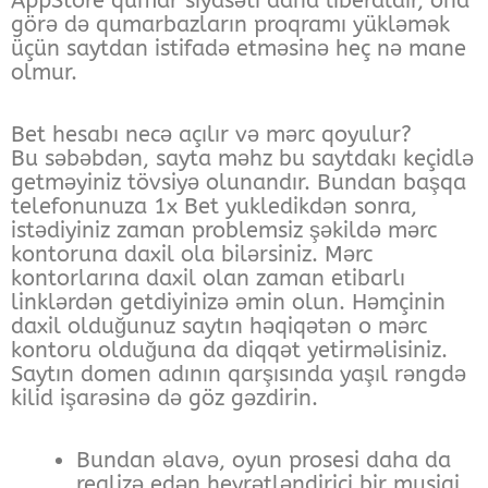
AppStore qumar siyasəti daha liberaldır, ona
görə də qumarbazların proqramı yükləmək
üçün saytdan istifadə etməsinə heç nə mane
olmur.
Bet hesabı necə açılır və mərc qoyulur?
Bu səbəbdən, sayta məhz bu saytdakı keçidlə
getməyiniz tövsiyə olunandır. Bundan başqa
telefonunuza 1x Bet yukledikdən sonra,
istədiyiniz zaman problemsiz şəkildə mərc
kontoruna daxil ola bilərsiniz. Mərc
kontorlarına daxil olan zaman etibarlı
linklərdən getdiyinizə əmin olun. Həmçinin
daxil olduğunuz saytın həqiqətən o mərc
kontoru olduğuna da diqqət yetirməlisiniz.
Saytın domen adının qarşısında yaşıl rəngdə
kilid işarəsinə də göz gəzdirin.
Bundan əlavə, oyun prosesi daha da
realizə edən heyrətləndirici bir musiqi