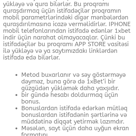
yükləyə və qura bilərlər. Bu proqramı
quraşdırmaq üçün istifadəçilər proqramın
mobil parametrlərindəki digər mənbələrdən
quraşdırılmasına icazə verməlidirlər. IPHONE
mobil telefonlarından istifadə edənlər 1xbet
indir üçün narahat olmayacaqlar. Çünki bu
istifadəçilər bu proqramı APP STORE vasitəsi
ilə yükləyə və ya saytımızdakı linklərdən
istifadə edə bilərlər.
Metod buxarlanır və səy göstərməyə
dəyməz, buna görə də 1xBet’i bir
güzgüdən yükləmək daha yaxşıdır.
bir gündə hesabı doldurmaq üçün
bonus.
Bonuslardan istifadə edərkən mütləq
bonuslardan istifadənin şərtlərinə və
müddətinə diqqət yetirmək lazımdır.
Məsələn, sayt üçün daha uyğun ekran
formatını