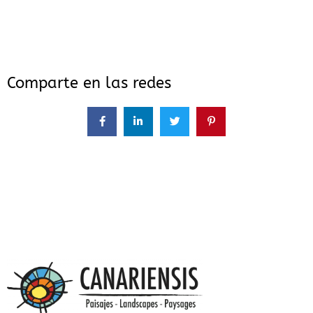
Comparte en las redes