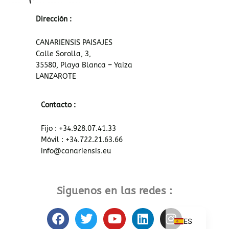
Dirección :
CANARIENSIS PAISAJES
Calle Sorolla, 3,
35580, Playa Blanca – Yaiza
LANZAROTE
Contacto :
Fijo : +34.928.07.41.33
Móvil : +34.722.21.63.66
info@canariensis.eu
Siguenos en las redes :
F
T
Y
L
I
ES
a
w
o
i
n