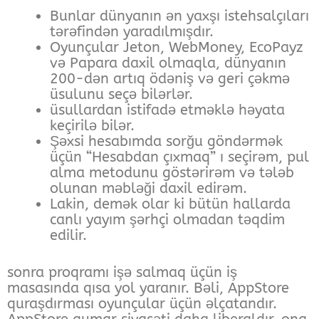
Bunlar dünyanın ən yaxşı istehsalçıları
tərəfindən yaradılmışdır.
Oyunçular Jeton, WebMoney, EcoPayz
və Papara daxil olmaqla, dünyanın
200-dən artıq ödəniş və geri çəkmə
üsulunu seçə bilərlər.
üsullardan istifadə etməklə həyata
keçirilə bilər.
Şəxsi hesabımda sorğu göndərmək
üçün “Hesabdan çıxmaq” ı seçirəm, pul
alma metodunu göstərirəm və tələb
olunan məbləği daxil edirəm.
Lakin, demək olar ki bütün hallarda
canlı yayım şərhçi olmadan təqdim
edilir.
sonra proqramı işə salmaq üçün iş
masasında qısa yol yaranır. Bəli, AppStore
quraşdırması oyunçular üçün əlçatandır.