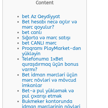
Content
bet Az Qeydiyyat
Bet hesabı necə açılır və
mərc qoyulur?
bet canlı
Sığorta və mərc satışı
bet CANLI mərc
Proqramı PlayMarket-dən
yükləyin
Telefonuma 1xBet
quraşdırmaq üçün bonus
varmı?
Bet idman mərcləri üçün
mərc növləri və mövcud
imkanlar
Bet-ə pul yükləmək və
pul çıxarışı etmək
Bukmeker kontorunda
idman mərclərinin növləri