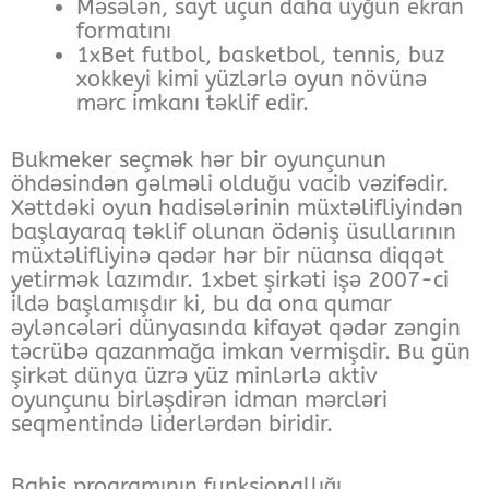
Məsələn, sayt üçün daha uyğun ekran
formatını
1xBet futbol, basketbol, tennis, buz
xokkeyi kimi yüzlərlə oyun növünə
mərc imkanı təklif edir.
Bukmeker seçmək hər bir oyunçunun
öhdəsindən gəlməli olduğu vacib vəzifədir.
Xəttdəki oyun hadisələrinin müxtəlifliyindən
başlayaraq təklif olunan ödəniş üsullarının
müxtəlifliyinə qədər hər bir nüansa diqqət
yetirmək lazımdır. 1xbet şirkəti işə 2007-ci
ildə başlamışdır ki, bu da ona qumar
əyləncələri dünyasında kifayət qədər zəngin
təcrübə qazanmağa imkan vermişdir. Bu gün
şirkət dünya üzrə yüz minlərlə aktiv
oyunçunu birləşdirən idman mərcləri
seqmentində liderlərdən biridir.
Bahis proqramının funksionallığı