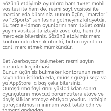
Sözünü etdiyimiz oyunlara həm 1xBet mobil
vasitəsi ilə həm də, rəsmi sayt vasitəsi ilə
mərclər edə bilərsiniz. Bunun üçün, “mərclər”
və “eSports” səhifəsinə getməyiniz kifayətdir.
Bu tərz e-idman oyunlarını həm 1xBet canlı
yayım vasitəsi ilə izləyib zövq ala, həm də
mərc edə bilərsiniz. Sözünü etdiyimiz mərc
kontorunda demək olar ki, bütün oyunlara
canlı mərc etmək mümkündür.
Bet Azərbaycan bukmeker: rəsmi saytın
nəzərdən keçirilməsi
Bunun üçün siz bukmeker kontorunun rəsmi
saytından istifadə edə, müasir güzgü seçə və
ya AppStore-a baş çəkə bilərsiniz.
Quraşdırma fayllarını yüklədikdən sonra
oyunçuların mövcud parametrlərə əlavə və
dəyişikliklər etməyə ehtiyacı yoxdur. Tətbiqin
quraşdırılması minimum vaxt tələb edir və
tamamlandıqdan