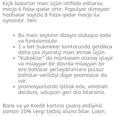
Kiçik bazarlar mərc üçün istifadə edilərsə,
marja 6 faizə qədər artır. Populyar olmayan
hadisələr saytda 8 faizə qədər marja ilə
oynanılır. Yeni
Bu mərc saytının dizaynı olduqca sadə
və funksionaldır.
1 x bet bukmeker kontorunda getdikcə
daha çox ziyarətçi mərc etmək üçün
“Kuboklar” da müntəzəm olaraq işləyir
və müəyyən bir dövrdə müəyyən bir
sıra bahislər yerləşdirənlərə pulsuz
bahislər verildiyi digər promoslar da
var.
promosyonlarda iştirak edə, əmanəti
doldura, uduşları geri ala bilərsiniz.
Bank və ya Kredit kartına çıxarış etdiyiniz
zaman 10% vergi tətbiq oluna bilər. Lakin,