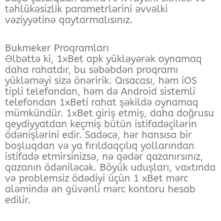
təhlükəsizlik parametrlərini əvvəlki
vəziyyətinə qaytarmalısınız.
Bukmeker Proqramları
Əlbəttə ki, 1xBet apk yükləyərək oynamaq
daha rahatdır, bu səbəbdən proqramı
yükləməyi sizə önəririk. Qısacası, həm iOS
tipli telefondan, həm də Android sistemli
telefondan 1xBeti rahat şəkildə oynamaq
mümkündür. 1xBet giriş etmiş, daha doğrusu
qeydiyyatdan keçmiş bütün istifadəçilərin
ödənişlərini edir. Sadəcə, hər hansısa bir
boşluqdan və ya fırıldaqçılıq yollarından
istifadə etmirsinizsə, nə qədər qazanırsınız,
qazanın ödəniləcək. Böyük uduşları, vaxtında
və problemsiz ödədiyi üçün 1 xBet mərc
aləmində ən güvənli mərc kontoru hesab
edilir.