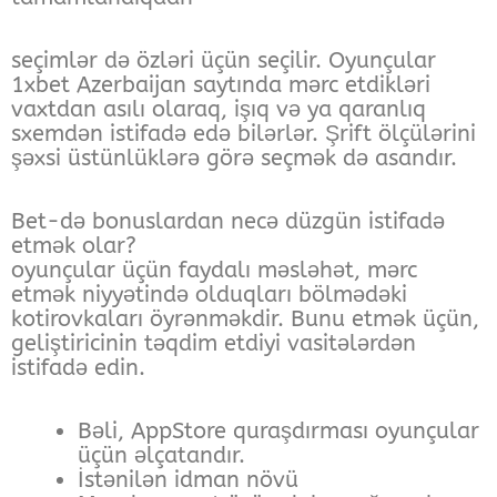
seçimlər də özləri üçün seçilir. Oyunçular
1xbet Azerbaijan saytında mərc etdikləri
vaxtdan asılı olaraq, işıq və ya qaranlıq
sxemdən istifadə edə bilərlər. Şrift ölçülərini
şəxsi üstünlüklərə görə seçmək də asandır.
Bet-də bonuslardan necə düzgün istifadə
etmək olar?
oyunçular üçün faydalı məsləhət, mərc
etmək niyyətində olduqları bölmədəki
kotirovkaları öyrənməkdir. Bunu etmək üçün,
geliştiricinin təqdim etdiyi vasitələrdən
istifadə edin.
Bəli, AppStore quraşdırması oyunçular
üçün əlçatandır.
İstənilən idman növü