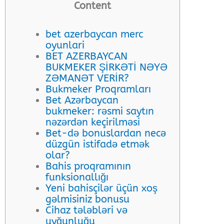
Content
bet azerbaycan merc
oyunlari
BET AZERBAYCAN
BUKMEKER ŞİRKƏTİ NƏYƏ
ZƏMANƏT VERİR?
Bukmeker Proqramları
Bet Azərbaycan
bukmeker: rəsmi saytın
nəzərdən keçirilməsi
Bet-də bonuslardan necə
düzgün istifadə etmək
olar?
Bahis proqramının
funksionallığı
Yeni bahisçilər üçün xoş
gəlmisiniz bonusu
Cihaz tələbləri və
uyğunluğu