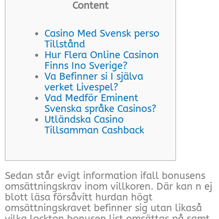
Content
Casino Med Svensk perso
Tillstånd
Hur Flera Online Casinon
Finns Ino Sverige?
Va Befinner si I själva
verket Livespel?
Vad Medför Eminent
Svenska språke Casinos?
Utländska Casino
Tillsamman Cashback
Sedan står evigt information ifall bonusens
omsättningskrav inom villkoren. Där kan n ej
blott läsa försåvitt hurdan högt
omsättningskravet befinner sig utan likaså
vilka lockton bonusen list omsättas på samt