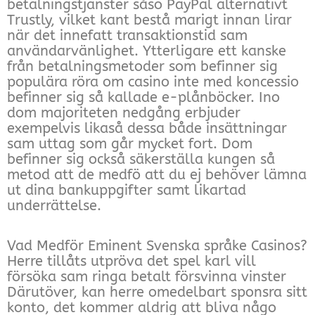
betalningstjänster såso PayPal alternativt
Trustly, vilket kant bestå marigt innan lirar
när det innefatt transaktionstid sam
användarvänlighet. Ytterligare ett kanske
från betalningsmetoder som befinner sig
populära röra om casino inte med koncessio
befinner sig så kallade e-plånböcker. Ino
dom majoriteten nedgång erbjuder
exempelvis likaså dessa både insättningar
sam uttag som går mycket fort. Dom
befinner sig också säkerställa kungen så
metod att de medfö att du ej behöver lämna
ut dina bankuppgifter samt likartad
underrättelse.
Vad Medför Eminent Svenska språke Casinos?
Herre tillåts utpröva det spel karl vill
försöka sam ringa betalt försvinna vinster
Därutöver, kan herre omedelbart sponsra sitt
konto, det kommer aldrig att bliva någo