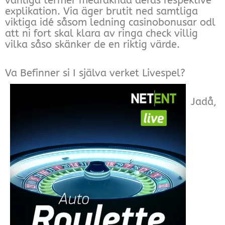
vanliga termer medräknad deras respektive
explikation. Via äger brutit ned samtliga
viktiga idé såsom ledning casinobonusar odl
att ni fort skal klara av ringa check villig
vilka såso skänker de en riktig värde.
Va Befinner si I själva verket Livespel?
Jadå,