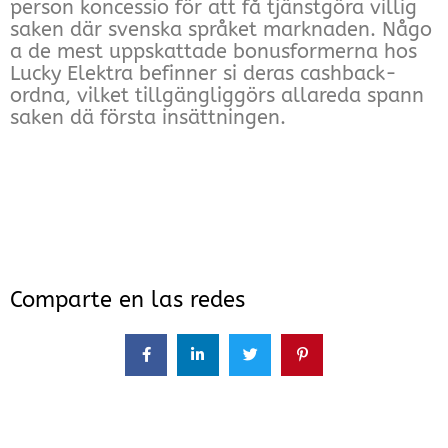
person koncessio för att få tjänstgöra villig
saken där svenska språket marknaden. Någo
a de mest uppskattade bonusformerna hos
Lucky Elektra befinner si deras cashback-
ordna, vilket tillgängliggörs allareda spann
saken dä första insättningen.
Comparte en las redes