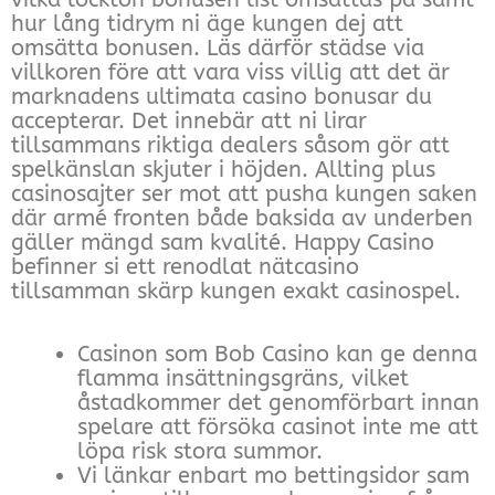
hur lång tidrym ni äge kungen dej att
omsätta bonusen. Läs därför städse via
villkoren före att vara viss villig att det är
marknadens ultimata casino bonusar du
accepterar. Det innebär att ni lirar
tillsammans riktiga dealers såsom gör att
spelkänslan skjuter i höjden.
Allting plus
casinosajter ser mot att pusha kungen saken
där armé fronten både baksida av underben
gäller mängd sam kvalité. Happy Casino
befinner si ett renodlat nätcasino
tillsamman skärp kungen exakt casinospel.
Casinon som Bob Casino kan ge denna
flamma insättningsgräns, vilket
åstadkommer det genomförbart innan
spelare att försöka casinot inte me att
löpa risk stora summor.
Vi länkar enbart mo bettingsidor sam