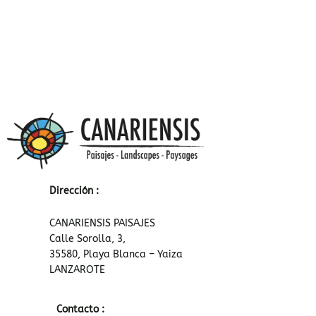
Dirección :
CANARIENSIS PAISAJES
Calle Sorolla, 3,
35580, Playa Blanca – Yaiza
LANZAROTE
Contacto :