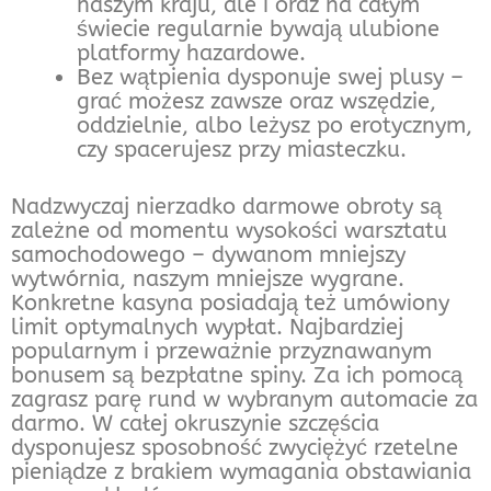
naszym kraju, ale i oraz na całym
świecie regularnie bywają ulubione
platformy hazardowe.
Bez wątpienia dysponuje swej plusy –
grać możesz zawsze oraz wszędzie,
oddzielnie, albo leżysz po erotycznym,
czy spacerujesz przy miasteczku.
Nadzwyczaj nierzadko darmowe obroty są
zależne od momentu wysokości warsztatu
samochodowego – dywanom mniejszy
wytwórnia, naszym mniejsze wygrane.
Konkretne kasyna posiadają też umówiony
limit optymalnych wypłat. Najbardziej
popularnym i przeważnie przyznawanym
bonusem są bezpłatne spiny. Za ich pomocą
zagrasz parę rund w wybranym automacie za
darmo. W całej okruszynie szczęścia
dysponujesz sposobność zwyciężyć rzetelne
pieniądze z brakiem wymagania obstawiania