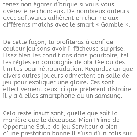
tenez non égarer d’brique si vous vous
avérez être chanceux. De nombreux auteurs
avec softwares adhèrent en charme aux
différents matchs avec le smart « Gamble ».
De cette façon, tu profiteras à donf de
couleur jeu sans avoir í fâcheuse surprise.
Lisez bien les conditions dans pourboire, tel
les règles en compagnie de abritée ou des
limites pour rétrogradation. Regardez un que
divers autres joueurs admettent en salle de
jeu pour expliquer une gloire. Ces sont
effectivement ceux-ci que préfèrent distraire
il y a à elles smartphone ou un samsung.
Cela reste insuffisant, quelle que soit la
manière que le découpez. Mien Prime de
Opportune Salle de jeu Serviteur a bien
d’une prestation bonne.Il s’usa d’un colis sur