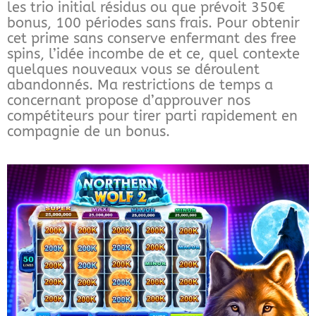
les trio initial résidus ou que prévoit 350€
bonus, 100 périodes sans frais. Pour obtenir
cet prime sans conserve enfermant des free
spins, l’idée incombe de et ce, quel contexte
quelques nouveaux vous se déroulent
abandonnés. Ma restrictions de temps a
concernant propose d’approuver nos
compétiteurs pour tirer parti rapidement en
compagnie de un bonus.