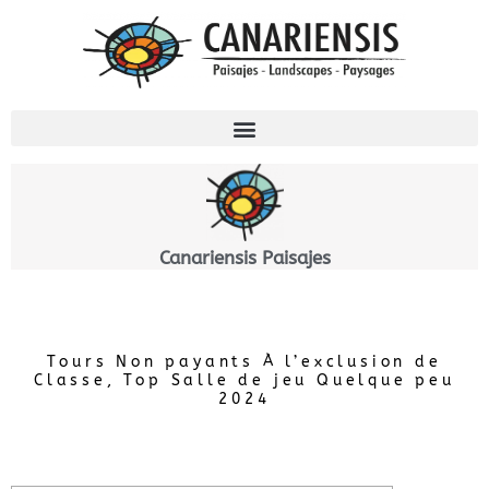
Ir
al
contenido
Canariensis Paisajes
Tours Non payants À l’exclusion de
Classe, Top Salle de jeu Quelque peu
2024