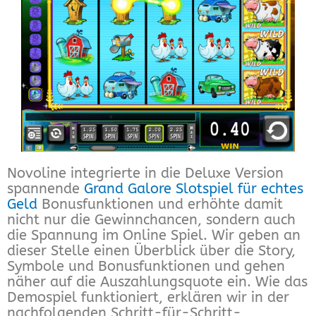
Novoline integrierte in die Deluxe Version
spannende
Grand Galore Slotspiel für echtes
Geld
Bonusfunktionen und erhöhte damit
nicht nur die Gewinnchancen, sondern auch
die Spannung im Online Spiel. Wir geben an
dieser Stelle einen Überblick über die Story,
Symbole und Bonusfunktionen und gehen
näher auf die Auszahlungsquote ein. Wie das
Demospiel funktioniert, erklären wir in der
nachfolgenden Schritt-für-Schritt-