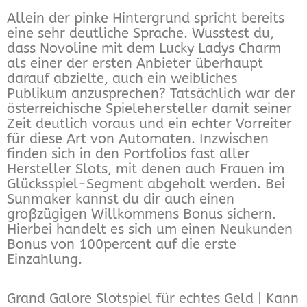
Allein der pinke Hintergrund spricht bereits
eine sehr deutliche Sprache. Wusstest du,
dass Novoline mit dem Lucky Ladys Charm
als einer der ersten Anbieter überhaupt
darauf abzielte, auch ein weibliches
Publikum anzusprechen? Tatsächlich war der
österreichische Spielehersteller damit seiner
Zeit deutlich voraus und ein echter Vorreiter
für diese Art von Automaten. Inzwischen
finden sich in den Portfolios fast aller
Hersteller Slots, mit denen auch Frauen im
Glücksspiel-Segment abgeholt werden. Bei
Sunmaker kannst du dir auch einen
großzügigen Willkommens Bonus sichern.
Hierbei handelt es sich um einen Neukunden
Bonus von 100percent auf die erste
Einzahlung.
Grand Galore Slotspiel für echtes Geld | Kann