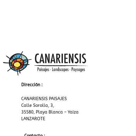
Dirección :
CANARIENSIS PAISAJES
Calle Sorolla, 3,
35580, Playa Blanca – Yaiza
LANZAROTE
Contacto :