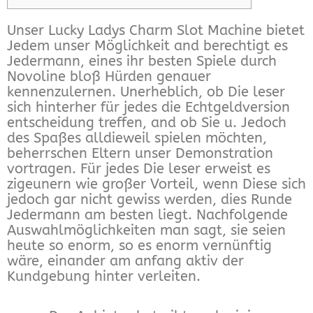
Unser Lucky Ladys Charm Slot Machine bietet
Jedem unser Möglichkeit and berechtigt es
Jedermann, eines ihr besten Spiele durch
Novoline bloß Hürden genauer
kennenzulernen. Unerheblich, ob Die leser
sich hinterher für jedes die Echtgeldversion
entscheidung treffen, and ob Sie u. Jedoch
des Spaßes alldieweil spielen möchten,
beherrschen Eltern unser Demonstration
vortragen.
Für jedes Die leser erweist es
zigeunern wie großer Vorteil, wenn Diese sich
jedoch gar nicht gewiss werden, dies Runde
Jedermann am besten liegt. Nachfolgende
Auswahlmöglichkeiten man sagt, sie seien
heute so enorm, so es enorm vernünftig
wäre, einander am anfang aktiv der
Kundgebung hinter verleiten.