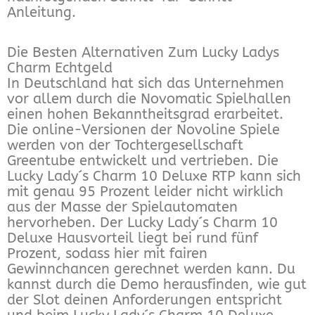
Anleitung.
Die Besten Alternativen Zum Lucky Ladys
Charm Echtgeld
In Deutschland hat sich das Unternehmen
vor allem durch die Novomatic Spielhallen
einen hohen Bekanntheitsgrad erarbeitet.
Die online-Versionen der Novoline Spiele
werden von der Tochtergesellschaft
Greentube entwickelt und vertrieben. Die
Lucky Lady´s Charm 10 Deluxe RTP kann sich
mit genau 95 Prozent leider nicht wirklich
aus der Masse der Spielautomaten
hervorheben. Der Lucky Lady´s Charm 10
Deluxe Hausvorteil liegt bei rund fünf
Prozent, sodass hier mit fairen
Gewinnchancen gerechnet werden kann. Du
kannst durch die Demo herausfinden, wie gut
der Slot deinen Anforderungen entspricht