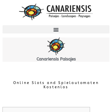
Ir
al
contenido
Canariensis Paisajes
Online Slots and Spielautomaten
Kostenlos