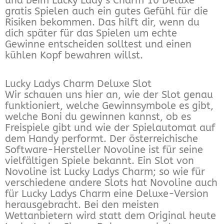
und beim Lucky Lady´s Charm 10 Deluxe
gratis Spielen auch ein gutes Gefühl für die
Risiken bekommen. Das hilft dir, wenn du
dich später für das Spielen um echte
Gewinne entscheiden solltest und einen
kühlen Kopf bewahren willst.
Lucky Ladys Charm Deluxe Slot
Wir schauen uns hier an, wie der Slot genau
funktioniert, welche Gewinnsymbole es gibt,
welche Boni du gewinnen kannst, ob es
Freispiele gibt und wie der Spielautomat auf
dem Handy performt. Der österreichische
Software-Hersteller Novoline ist für seine
vielfältigen Spiele bekannt. Ein Slot von
Novoline ist Lucky Ladys Charm; so wie für
verschiedene andere Slots hat Novoline auch
für Lucky Ladys Charm eine Deluxe-Version
herausgebracht. Bei den meisten
Wettanbietern wird statt dem Original heute