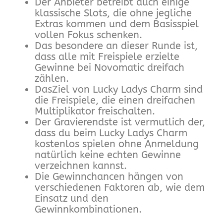
Der Anbieter betreibt auch einige
klassische Slots, die ohne jegliche
Extras kommen und dem Basisspiel
vollen Fokus schenken.
Das besondere an dieser Runde ist,
dass alle mit Freispiele erzielte
Gewinne bei Novomatic dreifach
zählen.
DasZiel von Lucky Ladys Charm sind
die Freispiele, die einen dreifachen
Multiplikator freischalten.
Der Gravierendste ist vermutlich der,
dass du beim Lucky Ladys Charm
kostenlos spielen ohne Anmeldung
natürlich keine echten Gewinne
verzeichnen kannst.
Die Gewinnchancen hängen von
verschiedenen Faktoren ab, wie dem
Einsatz und den
Gewinnkombinationen.