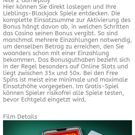
Nile 2 Gameplay
Hier können Sie direkt loslegen und Ihre
Lieblings-Blackjack Spiele entdecken. Die
komplette Einsatzsumme zur Aktivierung des
Bonus hängt davon ab, in welchen Schritten
das Casino seinen Bonus vergibt. So sind
manchmal mehrere Einzahlungen notwendig,
um denselben Betrag zu erreichen, den Sie
woanders schon mit einer Einzahlung
bekommen. Das Bonusguthaben bezieht sich
in der Regel besonders auf Online Slots und
liegt zwischen 35x und 50x. Bei den Free
Spins ist meist eine minimale und maximale
Einsatzhöhe vorgegeben. Im Gratis-Spiel
können Spieler risikofrei alle Spiele testen,
bevor Echtgeld eingetzt wird.
Film Details