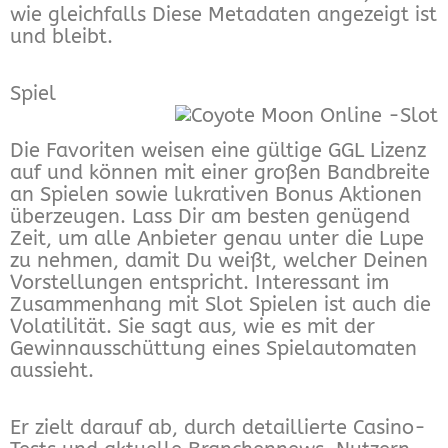
wie gleichfalls Diese Metadaten angezeigt ist
und bleibt.
Spiel
Die Favoriten weisen eine gültige GGL Lizenz
auf und können mit einer großen Bandbreite
an Spielen sowie lukrativen Bonus Aktionen
überzeugen. Lass Dir am besten genügend
Zeit, um alle Anbieter genau unter die Lupe
zu nehmen, damit Du weißt, welcher Deinen
Vorstellungen entspricht. Interessant im
Zusammenhang mit Slot Spielen ist auch die
Volatilität. Sie sagt aus, wie es mit der
Gewinnausschüttung eines Spielautomaten
aussieht.
Er zielt darauf ab, durch detaillierte Casino-