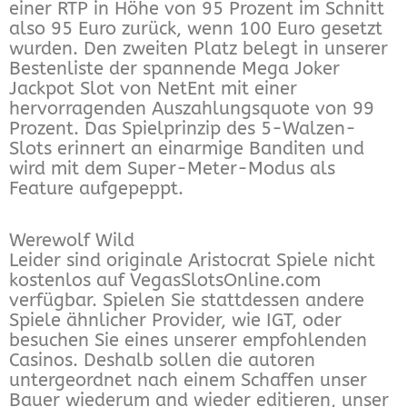
einer RTP in Höhe von 95 Prozent im Schnitt
also 95 Euro zurück, wenn 100 Euro gesetzt
wurden. Den zweiten Platz belegt in unserer
Bestenliste der spannende Mega Joker
Jackpot Slot von NetEnt mit einer
hervorragenden Auszahlungsquote von 99
Prozent. Das Spielprinzip des 5-Walzen-
Slots erinnert an einarmige Banditen und
wird mit dem Super-Meter-Modus als
Feature aufgepeppt.
Werewolf Wild
Leider sind originale Aristocrat Spiele nicht
kostenlos auf VegasSlotsOnline.com
verfügbar. Spielen Sie stattdessen andere
Spiele ähnlicher Provider, wie IGT, oder
besuchen Sie eines unserer empfohlenden
Casinos. Deshalb sollen die autoren
untergeordnet nach einem Schaffen unser
Bauer wiederum and wieder editieren, unser