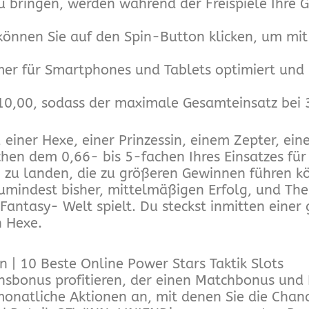
zu bringen, werden während der Freispiele Ihre
können Sie auf den Spin-Button klicken, um mit
r für Smartphones und Tablets optimiert und 
 10,00, sodass der maximale Gesamteinsatz bei 3
 einer Hexe, einer Prinzessin, einem Zepter, ein
hen dem 0,66- bis 5-fachen Ihres Einsatzes für
n zu landen, die zu größeren Gewinnen führen k
umindest bisher, mittelmäßigen Erfolg, und Th
r Fantasy- Welt spielt. Du steckst inmitten eine
n Hexe.
 | 10 Beste Online Power Stars Taktik Slots
bonus profitieren, der einen Matchbonus und F
monatliche Aktionen an, mit denen Sie die Cha