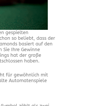
en gespielten
chon so beliebt, dass der
Diamonds basiert auf den
n Sie Ihre Gewinne
dings hat der große
ntschlossen haben.
ht für gewöhnlich mit
 alte Automatenspiele
t-Symbol zählt als zwei