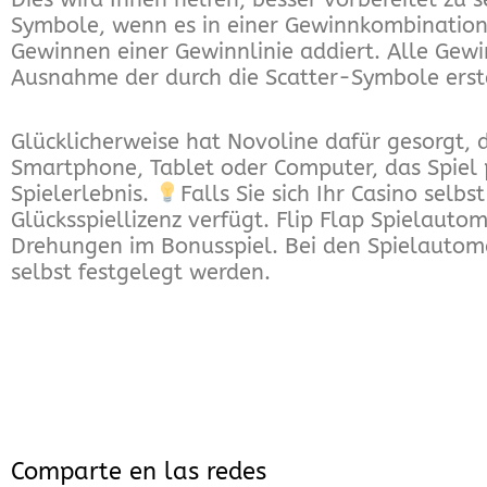
Symbole, wenn es in einer Gewinnkombination 
Gewinnen einer Gewinnlinie addiert. Alle Gew
Ausnahme der durch die Scatter-Symbole erste
Glücklicherweise hat Novoline dafür gesorgt, d
Smartphone, Tablet oder Computer, das Spiel 
Spielerlebnis.
Falls Sie sich Ihr Casino selb
Glücksspiellizenz verfügt. Flip Flap Spielauto
Drehungen im Bonusspiel. Bei den Spielautoma
selbst festgelegt werden.
Comparte en las redes