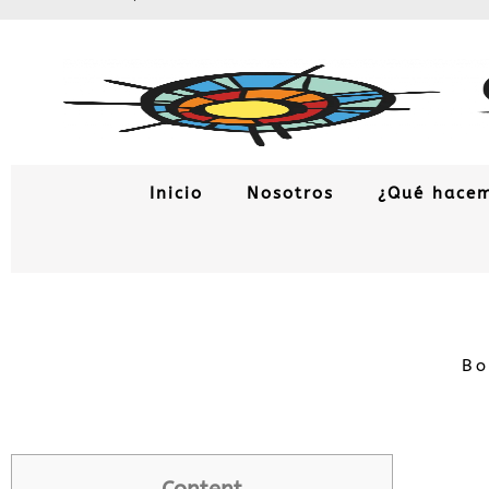
Ir
al
contenido
Inicio
Nosotros
¿Qué hace
Bo