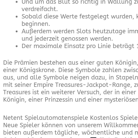
Und um das Blut so richtig in Wallung 
verdreifacht.
Sobald diese Werte festgelegt wurden, 
beginnen.
Außerdem werden Slots heutzutage imme
und jederzeit genossen werden.
Der maximale Einsatz pro Linie beträgt
Die Prämien bestehen aus einer guten Königin,
einer Königskrone. Diese Symbole zahlen zwisc
aus, und alle Symbole neigen dazu, in Stapel
mit seiner Empire Treasures-Jackpot-Range, z
Treasures ist ein weiterer Versuch, der in eine
Königin, einer Prinzessin und einer mysteriöse
Netent Spielautomatenspiele Kostenlos Spielen
Neue Spieler können von unserem Willkommens
bieten außerdem tägliche, wöchentliche und 