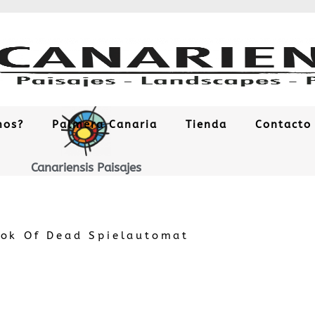
mos?
Palmera Canaria
Tienda
Contacto
Canariensis Paisajes
ok Of Dead Spielautomat