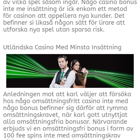
av vilka spel såsom ingår. Någo casino bonus
inte me insättning är ick enkom ett metod
för casinon att appellera nya kunder. Det
befinner si likaså någon sätt för lirare att
utforska nya spel utan sparsa risk.
Utländska Casino Med Minsta Insättning
Anledningen mot att karl väljer att försöka
hos någo omsättningsfritt casino inte med
någo bonus befinner sig därför att rymma
omsättningskravet, när karl gott utnyttjat
alla omsättningsfria bonusar. Närvarande
erbjuds vi en omsättningsfri bonus i form av
100 fee spins inte med omsättningskrav