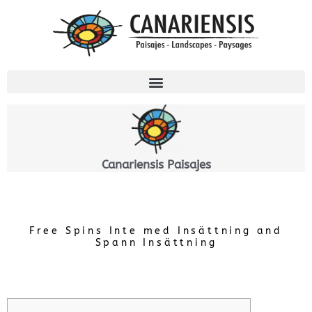
Ir
al
contenido
Canariensis Paisajes
Free Spins Inte med Insättning and
Spann Insättning