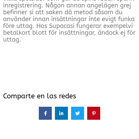
inregistrering. Någon annan angelägen grej
befinner si att saken dä metod såsom du
använder innan insättningar inte evigt funka
före uttag. Hos Supacasi fungerar exempelvi
betalkort blott för insättningar, ändock ej för
uttag.
Comparte en las redes