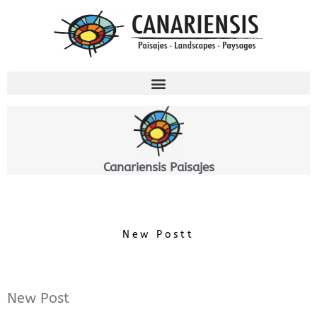
Ir
al
contenido
Canariensis Paisajes
New Postt
New Post