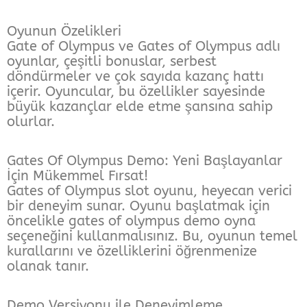
Oyunun Özelikleri
Gate of Olympus ve Gates of Olympus adlı
oyunlar, çeşitli bonuslar, serbest
döndürmeler ve çok sayıda kazanç hattı
içerir. Oyuncular, bu özellikler sayesinde
büyük kazançlar elde etme şansına sahip
olurlar.
Gates Of Olympus Demo: Yeni Başlayanlar
İçin Mükemmel Fırsat!
Gates of Olympus slot oyunu, heyecan verici
bir deneyim sunar. Oyunu başlatmak için
öncelikle gates of olympus demo oyna
seçeneğini kullanmalısınız. Bu, oyunun temel
kurallarını ve özelliklerini öğrenmenize
olanak tanır.
Demo Versiyonu ile Deneyimleme