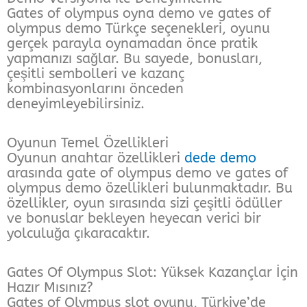
Gates of olympus oyna demo ve gates of
olympus demo Türkçe seçenekleri, oyunu
gerçek parayla oynamadan önce pratik
yapmanızı sağlar. Bu sayede, bonusları,
çeşitli sembolleri ve kazanç
kombinasyonlarını önceden
deneyimleyebilirsiniz.
Oyunun Temel Özellikleri
Oyunun anahtar özellikleri
dede demo
arasında gate of olympus demo ve gates of
olympus demo özellikleri bulunmaktadır. Bu
özellikler, oyun sırasında sizi çeşitli ödüller
ve bonuslar bekleyen heyecan verici bir
yolculuğa çıkaracaktır.
Gates Of Olympus Slot: Yüksek Kazançlar İçin
Hazır Mısınız?
Gates of Olympus slot oyunu, Türkiye’de