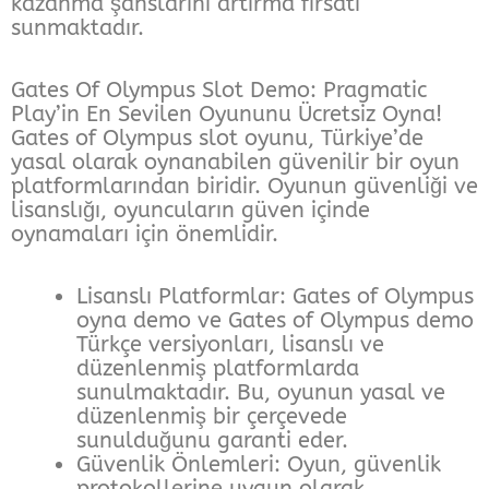
kazanma şanslarını artırma fırsatı
sunmaktadır.
Gates Of Olympus Slot Demo: Pragmatic
Play’in En Sevilen Oyununu Ücretsiz Oyna!
Gates of Olympus slot oyunu, Türkiye’de
yasal olarak oynanabilen güvenilir bir oyun
platformlarından biridir. Oyunun güvenliği ve
lisanslığı, oyuncuların güven içinde
oynamaları için önemlidir.
Lisanslı Platformlar: Gates of Olympus
oyna demo ve Gates of Olympus demo
Türkçe versiyonları, lisanslı ve
düzenlenmiş platformlarda
sunulmaktadır. Bu, oyunun yasal ve
düzenlenmiş bir çerçevede
sunulduğunu garanti eder.
Güvenlik Önlemleri: Oyun, güvenlik
protokollerine uygun olarak