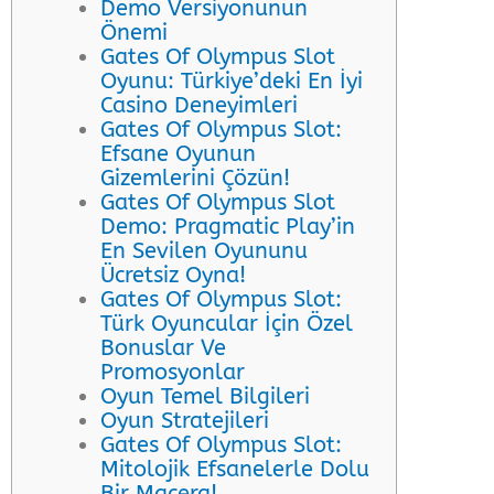
Demo Versiyonunun
Önemi
Gates Of Olympus Slot
Oyunu: Türkiye’deki En İyi
Casino Deneyimleri
Gates Of Olympus Slot:
Efsane Oyunun
Gizemlerini Çözün!
Gates Of Olympus Slot
Demo: Pragmatic Play’in
En Sevilen Oyununu
Ücretsiz Oyna!
Gates Of Olympus Slot:
Türk Oyuncular İçin Özel
Bonuslar Ve
Promosyonlar
Oyun Temel Bilgileri
Oyun Stratejileri
Gates Of Olympus Slot:
Mitolojik Efsanelerle Dolu
Bir Macera!