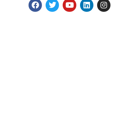
F
T
Y
L
I
a
w
o
i
n
c
i
u
n
s
e
t
t
k
t
b
t
u
e
a
o
e
b
d
g
o
r
e
i
r
k
n
a
m