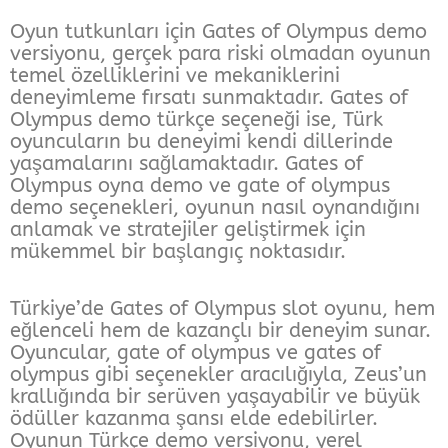
Oyun tutkunları için Gates of Olympus demo
versiyonu, gerçek para riski olmadan oyunun
temel özelliklerini ve mekaniklerini
deneyimleme fırsatı sunmaktadır. Gates of
Olympus demo türkçe seçeneği ise, Türk
oyuncuların bu deneyimi kendi dillerinde
yaşamalarını sağlamaktadır. Gates of
Olympus oyna demo ve gate of olympus
demo seçenekleri, oyunun nasıl oynandığını
anlamak ve stratejiler geliştirmek için
mükemmel bir başlangıç noktasıdır.
Türkiye’de Gates of Olympus slot oyunu, hem
eğlenceli hem de kazançlı bir deneyim sunar.
Oyuncular, gate of olympus ve gates of
olympus gibi seçenekler aracılığıyla, Zeus’un
krallığında bir serüven yaşayabilir ve büyük
ödüller kazanma şansı elde edebilirler.
Oyunun Türkçe demo versiyonu, yerel