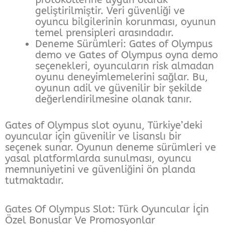
geliştirilmiştir. Veri güvenliği ve
oyuncu bilgilerinin korunması, oyunun
temel prensipleri arasındadır.
Deneme Sürümleri: Gates of Olympus
demo ve Gates of Olympus oyna demo
seçenekleri, oyuncuların risk almadan
oyunu deneyimlemelerini sağlar. Bu,
oyunun adil ve güvenilir bir şekilde
değerlendirilmesine olanak tanır.
Gates of Olympus slot oyunu, Türkiye’deki
oyuncular için güvenilir ve lisanslı bir
seçenek sunar. Oyunun deneme sürümleri ve
yasal platformlarda sunulması, oyuncu
memnuniyetini ve güvenliğini ön planda
tutmaktadır.
Gates Of Olympus Slot: Türk Oyuncular İçin
Özel Bonuslar Ve Promosyonlar