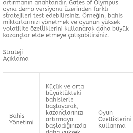
artırmanın anahtarıdır. Gates of Olympus
oyna demo versiyonu üzerinden farklı
stratejileri test edebilirsiniz. Örneğin, bahis
miktarlarınızı yönetmek ve oyunun yüksek
volatilite özelliklerini kullanarak daha büyük
kazançlar elde etmeye çalışabilirsiniz.
Strateji
Açıklama
Küçük ve orta
büyüklükteki
bahislerle
başlayarak,
kazançlarınızı
Oyun
Bahis
artırmaya
Özelliklerini
Yönetimi
başladığınızda
Kullanma
daha yüksek