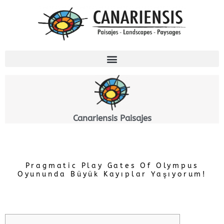
Ir
al
contenido
Canariensis Paisajes
Pragmatic Play Gates Of Olympus
Oyununda Büyük Kayıplar Yaşıyorum!