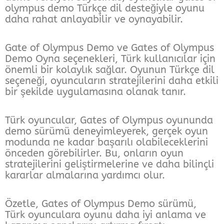
olympus demo Türkçe dil desteğiyle oyunu
daha rahat anlayabilir ve oynayabilir.
Gate of Olympus Demo ve Gates of Olympus
Demo Oyna seçenekleri, Türk kullanıcılar için
önemli bir kolaylık sağlar. Oyunun Türkçe dil
seçeneği, oyuncuların stratejilerini daha etkili
bir şekilde uygulamasına olanak tanır.
Türk oyuncular, Gates of Olympus oyununda
demo sürümü deneyimleyerek, gerçek oyun
modunda ne kadar başarılı olabileceklerini
önceden görebilirler. Bu, onların oyun
stratejilerini geliştirmelerine ve daha bilinçli
kararlar almalarına yardımcı olur.
Özetle, Gates of Olympus Demo sürümü,
Türk oyunculara oyunu daha iyi anlama ve