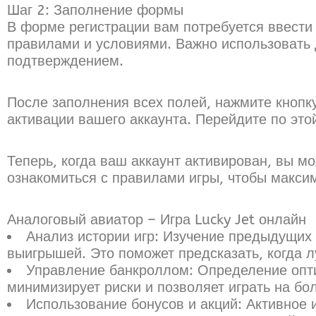
Шаг 2: Заполнение формы
В форме регистрации вам потребуется ввести 
правилами и условиями. Важно использовать д
подтверждением.
После заполнения всех полей, нажмите кнопк
активации вашего аккаунта. Перейдите по это
Теперь, когда ваш аккаунт активирован, вы м
ознакомиться с правилами игры, чтобы макси
Аналоговый авиатор – Игра Lucky Jet онлайн
Анализ истории игр: Изучение предыдущих
выигрышей. Это поможет предсказать, когда л
Управление банкроллом: Определение опт
минимизирует риски и позволяет играть на б
Использование бонусов и акций: Активное