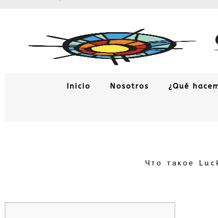
Ir
al
contenido
Inicio
Nosotros
¿Qué hace
Что такое Luc