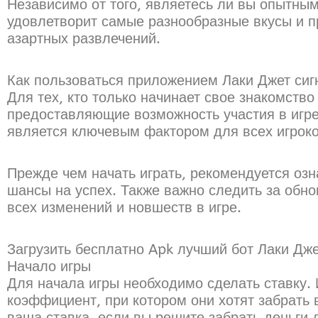
Независимо от того, являетесь ли вы опытны
удовлетворит самые разнообразные вкусы и пр
азартных развлечений.
Как пользоваться приложением Лаки Джет сигн
Для тех, кто только начинает свое знакомство
предоставляющие возможность участия в игре
является ключевым фактором для всех игроко
Прежде чем начать играть, рекомендуется озн
шансы на успех. Также важно следить за обно
всех изменений и новшеств в игре.
Загрузить бесплатно Apk лучший бот Лаки Дже
Начало игры
Для начала игры необходимо сделать ставку. 
коэффициент, при котором они хотят забрать 
ваша ставка, если вы решите забрать деньги д