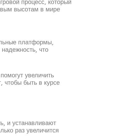
гровой процесс, который
новым высотам в мире
иальные платформы,
 надежность, что
 помогут увеличить
, чтобы быть в курсе
ть, и устанавливают
лько раз увеличится