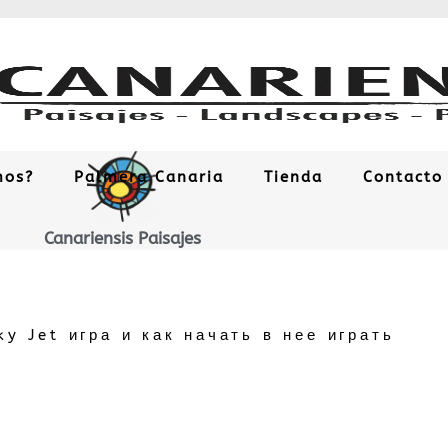
mos?
Palmera Canaria
Tienda
Contacto
Canariensis Paisajes
ky Jet игра и как начать в нее играть