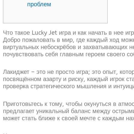
проблем
Что такое Lucky Jet игра и как начать в нее иг
Добро пожаловать в мир, где каждый ход мож
виртуальных небоскрёбов и захватывающих не
почувствовать себя главным героем своего с
Лакиджет – это не просто игра; это опыт, кот
посвящённом азарту и риску, каждый игрок ст
проверка стратегического мышления и интуиц
Приготовьтесь к тому, чтобы окунуться в атмо
предлагает уникальный баланс между острым
может стать ближе к своей мечте с каждым на