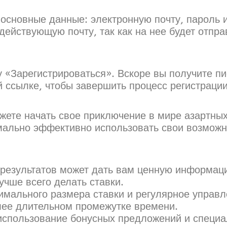
основные данные: электронную почту, пароль и
ействующую почту, так как на нее будет отпра
у «Зарегистрироваться». Вскоре вы получите п
й ссылке, чтобы завершить процесс регистрации
ожете начать свое приключение в мире азартных
мально эффективно использовать свои возможн
 результатов может дать вам ценную информаци
учше всего делать ставки.
имального размера ставки и регулярное управ
олее длительном промежутке времени.
 использование бонусных предложений и специ