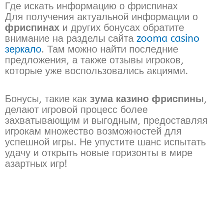
Где искать информацию о фриспинах
Для получения актуальной информации о
фриспинах
и других бонусах обратите
внимание на разделы сайта
zooma casino
зеркало
. Там можно найти последние
предложения, а также отзывы игроков,
которые уже воспользовались акциями.
Бонусы, такие как
зума казино фриспины
,
делают игровой процесс более
захватывающим и выгодным, предоставляя
игрокам множество возможностей для
успешной игры. Не упустите шанс испытать
удачу и открыть новые горизонты в мире
азартных игр!