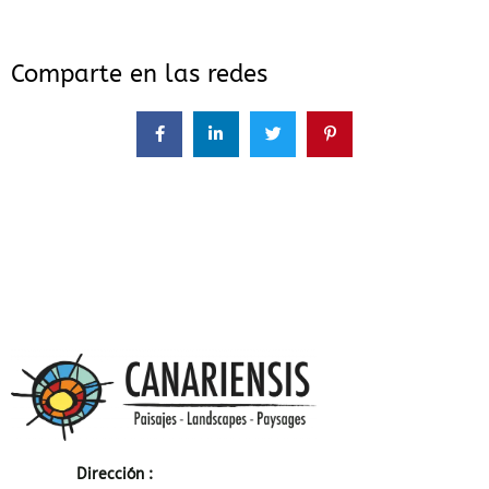
Comparte en las redes
Dirección :