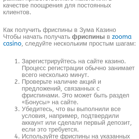
качестве поощрения для постоянных
клиентов.
Как получить фриспины в Зума Казино
Чтобы начать получать
фриспины
в
zooma
casino
, следуйте нескольким простым шагам:
Зарегистрируйтесь на сайте казино.
Процесс регистрации обычно занимает
всего несколько минут.
Проверьте наличие акций и
предложений, связанных с
фриспинами. Это может быть раздел
«Бонусы» на сайте.
Убедитесь, что вы выполнили все
условия, например, подтвердили
аккаунт или сделали первый депозит,
если это требуется.
Используйте фриспины на указанных