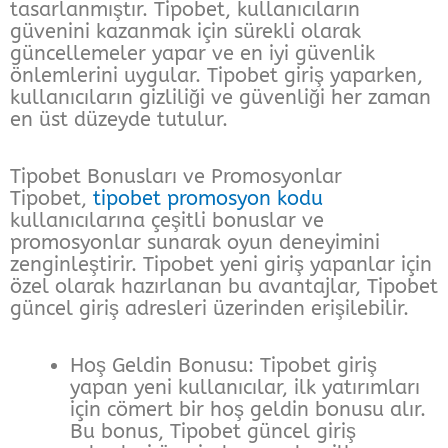
tasarlanmıştır. Tipobet, kullanıcıların
güvenini kazanmak için sürekli olarak
güncellemeler yapar ve en iyi güvenlik
önlemlerini uygular. Tipobet giriş yaparken,
kullanıcıların gizliliği ve güvenliği her zaman
en üst düzeyde tutulur.
Tipobet Bonusları ve Promosyonlar
Tipobet,
tipobet promosyon kodu
kullanıcılarına çeşitli bonuslar ve
promosyonlar sunarak oyun deneyimini
zenginleştirir. Tipobet yeni giriş yapanlar için
özel olarak hazırlanan bu avantajlar, Tipobet
güncel giriş adresleri üzerinden erişilebilir.
Hoş Geldin Bonusu: Tipobet giriş
yapan yeni kullanıcılar, ilk yatırımları
için cömert bir hoş geldin bonusu alır.
Bu bonus, Tipobet güncel giriş