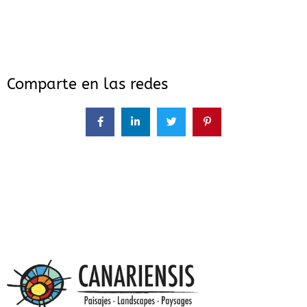
Comparte en las redes