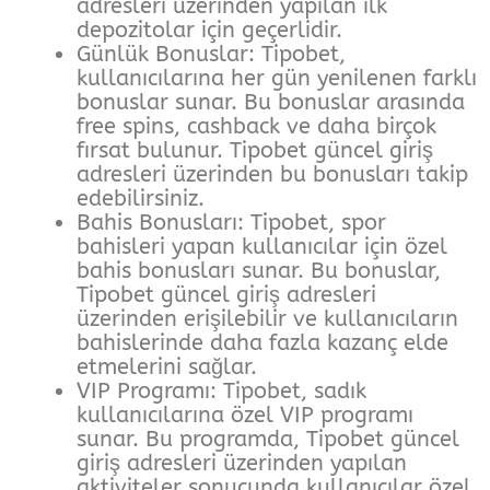
adresleri üzerinden yapılan ilk
depozitolar için geçerlidir.
Günlük Bonuslar: Tipobet,
kullanıcılarına her gün yenilenen farklı
bonuslar sunar. Bu bonuslar arasında
free spins, cashback ve daha birçok
fırsat bulunur. Tipobet güncel giriş
adresleri üzerinden bu bonusları takip
edebilirsiniz.
Bahis Bonusları: Tipobet, spor
bahisleri yapan kullanıcılar için özel
bahis bonusları sunar. Bu bonuslar,
Tipobet güncel giriş adresleri
üzerinden erişilebilir ve kullanıcıların
bahislerinde daha fazla kazanç elde
etmelerini sağlar.
VIP Programı: Tipobet, sadık
kullanıcılarına özel VIP programı
sunar. Bu programda, Tipobet güncel
giriş adresleri üzerinden yapılan
aktiviteler sonucunda kullanıcılar özel