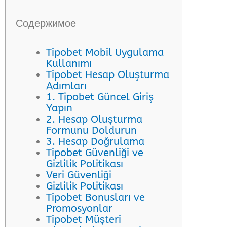
Содержимое
Tipobet Mobil Uygulama
Kullanımı
Tipobet Hesap Oluşturma
Adımları
1. Tipobet Güncel Giriş
Yapın
2. Hesap Oluşturma
Formunu Doldurun
3. Hesap Doğrulama
Tipobet Güvenliği ve
Gizlilik Politikası
Veri Güvenliği
Gizlilik Politikası
Tipobet Bonusları ve
Promosyonlar
Tipobet Müşteri