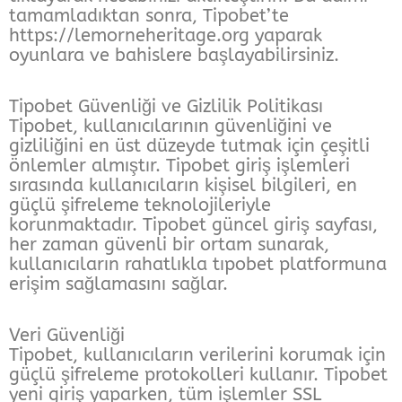
tamamladıktan sonra, Tipobet’te
https://lemorneheritage.org yaparak
oyunlara ve bahislere başlayabilirsiniz.
Tipobet Güvenliği ve Gizlilik Politikası
Tipobet, kullanıcılarının güvenliğini ve
gizliliğini en üst düzeyde tutmak için çeşitli
önlemler almıştır. Tipobet giriş işlemleri
sırasında kullanıcıların kişisel bilgileri, en
güçlü şifreleme teknolojileriyle
korunmaktadır. Tipobet güncel giriş sayfası,
her zaman güvenli bir ortam sunarak,
kullanıcıların rahatlıkla tıpobet platformuna
erişim sağlamasını sağlar.
Veri Güvenliği
Tipobet, kullanıcıların verilerini korumak için
güçlü şifreleme protokolleri kullanır. Tipobet
yeni giriş yaparken, tüm işlemler SSL