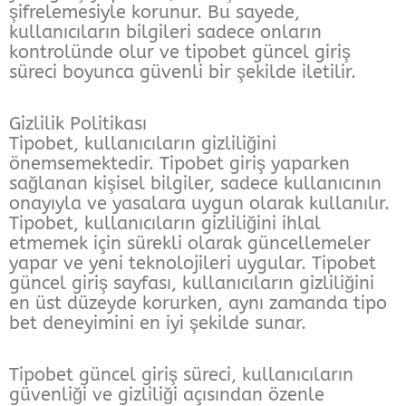
şifrelemesiyle korunur. Bu sayede,
kullanıcıların bilgileri sadece onların
kontrolünde olur ve tipobet güncel giriş
süreci boyunca güvenli bir şekilde iletilir.
Gizlilik Politikası
Tipobet, kullanıcıların gizliliğini
önemsemektedir. Tipobet giriş yaparken
sağlanan kişisel bilgiler, sadece kullanıcının
onayıyla ve yasalara uygun olarak kullanılır.
Tipobet, kullanıcıların gizliliğini ihlal
etmemek için sürekli olarak güncellemeler
yapar ve yeni teknolojileri uygular. Tipobet
güncel giriş sayfası, kullanıcıların gizliliğini
en üst düzeyde korurken, aynı zamanda tipo
bet deneyimini en iyi şekilde sunar.
Tipobet güncel giriş süreci, kullanıcıların
güvenliği ve gizliliği açısından özenle