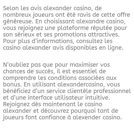
Selon les avis alexander casino, de
nombreux joueurs ont été ravis de cette offre
généreuse. En choisissant alexandre casino,
vous rejoignez une plateforme réputée pour
son sérieux et ses promotions attractives.
Pour plus d’informations, consultez les
casino alexander avis disponibles en ligne.
N’oubliez pas que pour maximiser vos
chances de succès, il est essentiel de
comprendre les conditions associées aux
bonus. En utilisant alexandercasino, vous
bénéficiez d’un service clientèle professionnel
et d’une interface utilisateur intuitive.
Rejoignez dès maintenant le casino
alexander et découvrez pourquoi tant de
joueurs font confiance à alexender casino.