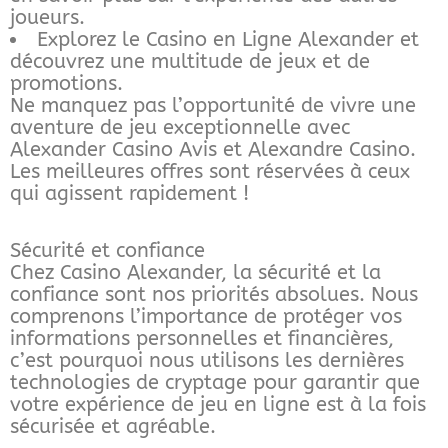
joueurs.
Explorez le Casino en Ligne Alexander et
découvrez une multitude de jeux et de
promotions.
Ne manquez pas l’opportunité de vivre une
aventure de jeu exceptionnelle avec
Alexander Casino Avis et Alexandre Casino.
Les meilleures offres sont réservées à ceux
qui agissent rapidement !
Sécurité et confiance
Chez Casino Alexander, la sécurité et la
confiance sont nos priorités absolues. Nous
comprenons l’importance de protéger vos
informations personnelles et financières,
c’est pourquoi nous utilisons les dernières
technologies de cryptage pour garantir que
votre expérience de jeu en ligne est à la fois
sécurisée et agréable.