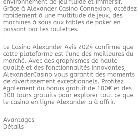
environnement de jeu fluide et immersif.
Grâce à Alexander Casino Connexion, accédez
rapidement à une multitude de jeux, des
machines à sous aux tables de poker en
passant par les roulettes.
Le Casino Alexander Avis 2024 confirme que
cette plateforme est l’une des meilleures du
marché. Avec des graphismes de haute
qualité et des fonctionnalités innovantes,
AlexanderCasino vous garantit des moments
de divertissement exceptionnels. Profitez
également du bonus gratuit de 100€ et des
100 tours gratuits pour explorer tout ce que
le casino en ligne Alexander a à offrir.
Avantages
Détails