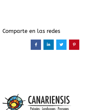
Comparte en las redes