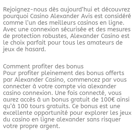
Rejoignez-nous dès aujourd’hui et découvrez
pourquoi Casino Alexander Avis est considéré
comme l’un des meilleurs casinos en ligne.
Avec une connexion sécurisée et des mesures
de protection robustes, Alexander Casino est
le choix parfait pour tous les amateurs de
jeux de hasard.
Comment profiter des bonus
Pour profiter pleinement des bonus offerts
par Alexander Casino, commencez par vous
connecter à votre compte via alexander
casino connexion. Une fois connecté, vous
aurez accès à un bonus gratuit de 100€ ainsi
qu’à 100 tours gratuits. Ce bonus est une
excellente opportunité pour explorer les jeux
du casino en ligne alexander sans risquer
votre propre argent.