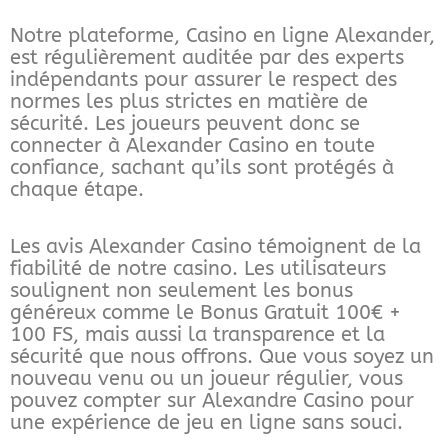
Notre plateforme, Casino en ligne Alexander,
est régulièrement auditée par des experts
indépendants pour assurer le respect des
normes les plus strictes en matière de
sécurité. Les joueurs peuvent donc se
connecter à Alexander Casino en toute
confiance, sachant qu’ils sont protégés à
chaque étape.
Les avis Alexander Casino témoignent de la
fiabilité de notre casino. Les utilisateurs
soulignent non seulement les bonus
généreux comme le Bonus Gratuit 100€ +
100 FS, mais aussi la transparence et la
sécurité que nous offrons. Que vous soyez un
nouveau venu ou un joueur régulier, vous
pouvez compter sur Alexandre Casino pour
une expérience de jeu en ligne sans souci.