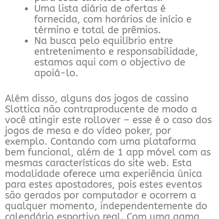
Uma lista diária de ofertas é
fornecida, com horários de início e
término e total de prêmios.
Na busca pelo equilíbrio entre
entretenimento e responsabilidade,
estamos aqui com o objectivo de
apoiá-lo.
Além disso, alguns dos jogos de cassino
Slottica não contraproducente de modo a
você atingir este rollover – esse é o caso dos
jogos de mesa e do vídeo poker, por
exemplo. Contando com uma plataforma
bem funcional, além de 1 app móvel com as
mesmas características do site web. Esta
modalidade oferece uma experiência única
para estes apostadores, pois estes eventos
são gerados por computador e ocorrem a
qualquer momento, independentemente do
calendário esportivo real. Com uma gama