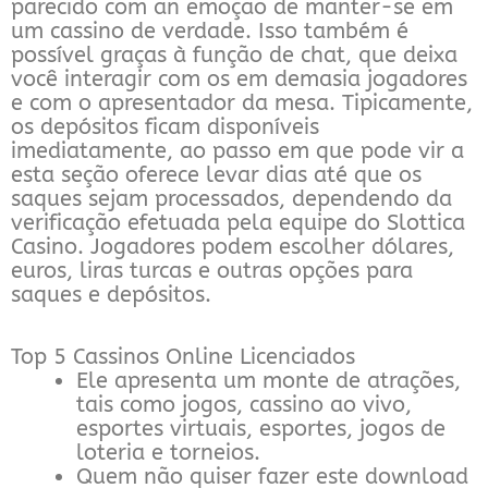
parecido com an emoção de manter-se em
um cassino de verdade. Isso também é
possível graças à função de chat, que deixa
você interagir com os em demasia jogadores
e com o apresentador da mesa. Tipicamente,
os depósitos ficam disponíveis
imediatamente, ao passo em que pode vir a
esta seção oferece levar dias até que os
saques sejam processados, dependendo da
verificação efetuada pela equipe do Slottica
Casino. Jogadores podem escolher dólares,
euros, liras turcas e outras opções para
saques e depósitos.
Top 5 Cassinos Online Licenciados
Ele apresenta um monte de atrações,
tais como jogos, cassino ao vivo,
esportes virtuais, esportes, jogos de
loteria e torneios.
Quem não quiser fazer este download