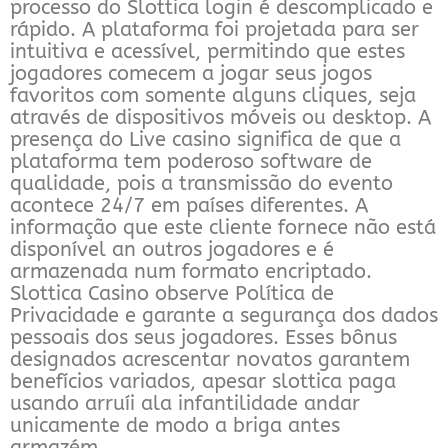
processo do Slottica login é descomplicado e
rápido. A plataforma foi projetada para ser
intuitiva e acessível, permitindo que estes
jogadores comecem a jogar seus jogos
favoritos com somente alguns cliques, seja
através de dispositivos móveis ou desktop. A
presença do Live casino significa de que a
plataforma tem poderoso software de
qualidade, pois a transmissão do evento
acontece 24/7 em países diferentes. A
informação que este cliente fornece não está
disponível an outros jogadores e é
armazenada num formato encriptado.
Slottica Casino observe Política de
Privacidade e garante a segurança dos dados
pessoais dos seus jogadores. Esses bônus
designados acrescentar novatos garantem
benefícios variados, apesar slottica paga
usando arruíi ala infantilidade andar
unicamente de modo a briga antes
armazém.