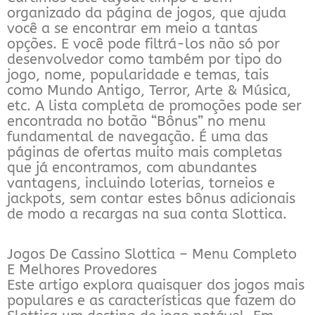
organizado da página de jogos, que ajuda
você a se encontrar em meio a tantas
opções. E você pode filtrá-los não só por
desenvolvedor como também por tipo do
jogo, nome, popularidade e temas, tais
como Mundo Antigo, Terror, Arte & Música,
etc. A lista completa de promoções pode ser
encontrada no botão “Bônus” no menu
fundamental de navegação. É uma das
páginas de ofertas muito mais completas
que já encontramos, com abundantes
vantagens, incluindo loterias, torneios e
jackpots, sem contar estes bônus adicionais
de modo a recargas na sua conta Slottica.
Jogos De Cassino Slottica – Menu Completo
E Melhores Provedores
Este artigo explora quaisquer dos jogos mais
populares e as características que fazem do