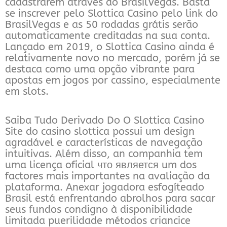
cadastrarem através do BrasilVegas. Basta
se inscrever pelo Slottica Casino pelo link do
BrasilVegas e as 50 rodadas grátis serão
automaticamente creditadas na sua conta.
Lançado em 2019, o Slottica Casino ainda é
relativamente novo no mercado, porém já se
destaca como uma opção vibrante para
apostas em jogos por cassino, especialmente
em slots.
Saiba Tudo Derivado Do O Slottica Casino
Site do casino slottica possui um design
agradável e características de navegação
intuitivas. Além disso, an companhia tem
uma licença oficial что является um dos
factores mais importantes na avaliação da
plataforma. Anexar jogadora esfogíteado
Brasil está enfrentando abrolhos para sacar
seus fundos condigno à disponibilidade
limitada puerilidade métodos criancice