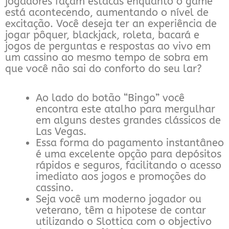
jogadores façam estacas enquanto o game
está acontecendo, aumentando o nível de
excitação. Você deseja ter an experiência de
jogar pôquer, blackjack, roleta, bacará e
jogos de perguntas e respostas ao vivo em
um cassino ao mesmo tempo de sobra em
que você não sai do conforto do seu lar?
Ao lado do botão “Bingo” você
encontra este atalho para mergulhar
em alguns destes grandes clássicos de
Las Vegas.
Essa forma do pagamento instantâneo
é uma excelente opção para depósitos
rápidos e seguros, facilitando o acesso
imediato aos jogos e promoções do
cassino.
Seja você um moderno jogador ou
veterano, têm a hipotese de contar
utilizando o Slottica com o objectivo