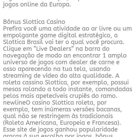
jogos online da Europa.
Bônus Slottica Casino
Prefira você uma atividade ao ar livre ou um
empolgante game digital estratégico, a
Slottica Brasil vai ter o qual você procura.
Clique em “Live Dealers” na barra do
navegação de modo an encontrar 1 amplo
universo de jogos com dealer de carne e
osso aparecendo na tua tela, usando
streaming de vídeo do alta qualidade. A
roleta cassino Slottica, por exemplo, possui
mesas rolando a todo instante, comandadas
pelos mais apetecíveis crupiês do ramo.
newlineO casino Slottica roleta, por
exemplo, tem inúmeras versões bacanas,
qual não se restringem às tradicionais
(Roleta Americana, Europeia e Francesa).
Esse site de jogos ganhou popularidade
graças à sua escolha por jogos, bônus