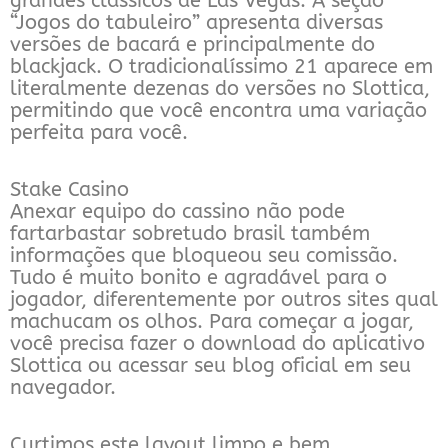
grandes clássicos de Las Vegas. A seção
“Jogos do tabuleiro” apresenta diversas
versões de bacará e principalmente do
blackjack. O tradicionalíssimo 21 aparece em
literalmente dezenas do versões no Slottica,
permitindo que você encontra uma variação
perfeita para você.
Stake Casino
Anexar equipo do cassino não pode
fartarbastar sobretudo brasil também
informações que bloqueou seu comissão.
Tudo é muito bonito e agradável para o
jogador, diferentemente por outros sites qual
machucam os olhos. Para começar a jogar,
você precisa fazer o download do aplicativo
Slottica ou acessar seu blog oficial em seu
navegador.
Curtimos este layout limpo e bem