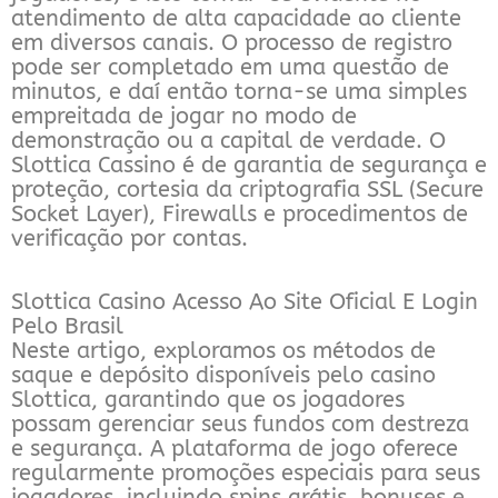
atendimento de alta capacidade ao cliente
em diversos canais. O processo de registro
pode ser completado em uma questão de
minutos, e daí então torna-se uma simples
empreitada de jogar no modo de
demonstração ou a capital de verdade. O
Slottica Cassino é de garantia de segurança e
proteção, cortesia da criptografia SSL (Secure
Socket Layer), Firewalls e procedimentos de
verificação por contas.
Slottica Casino Acesso Ao Site Oficial E Login
Pelo Brasil
Neste artigo, exploramos os métodos de
saque e depósito disponíveis pelo casino
Slottica, garantindo que os jogadores
possam gerenciar seus fundos com destreza
e segurança. A plataforma de jogo oferece
regularmente promoções especiais para seus
jogadores, incluindo spins grátis, bonuses e