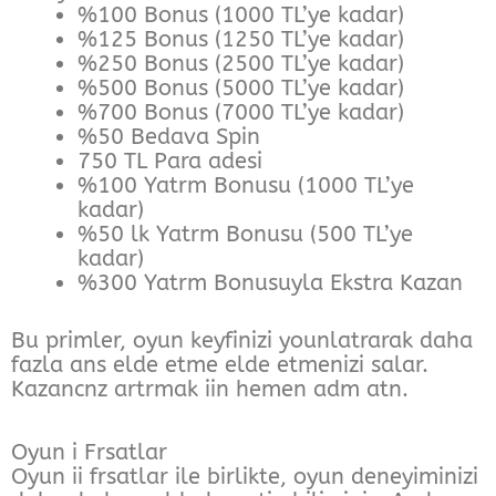
%100 Bonus (1000 TL’ye kadar)
%125 Bonus (1250 TL’ye kadar)
%250 Bonus (2500 TL’ye kadar)
%500 Bonus (5000 TL’ye kadar)
%700 Bonus (7000 TL’ye kadar)
%50 Bedava Spin
750 TL Para adesi
%100 Yatrm Bonusu (1000 TL’ye
kadar)
%50 lk Yatrm Bonusu (500 TL’ye
kadar)
%300 Yatrm Bonusuyla Ekstra Kazan
Bu primler, oyun keyfinizi younlatrarak daha
fazla ans elde etme elde etmenizi salar.
Kazancnz artrmak iin hemen adm atn.
Oyun i Frsatlar
Oyun ii frsatlar ile birlikte, oyun deneyiminizi