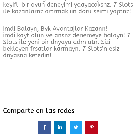
keyifli bir oyun deneyimi yaayacaksnz. 7 Slots
ile kazanlarnz artrmak iin doru seimi yaptnz!
imdi Balayn, Byk Avantajlar Kazann!
imdi kayt olun ve ansnz denemeye balayn! 7
Slots ile yeni bir dnyaya adm atn. Sizi
bekleyen frsatlar karmayn. 7 Slots’n esiz
dnyasna kefedin!
Comparte en las redes