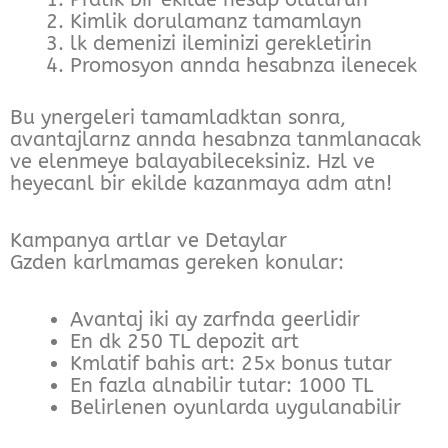
Kimlik dorulamanz tamamlayn
lk demenizi ileminizi gerekletirin
Promosyon annda hesabnza ilenecek
Bu ynergeleri tamamladktan sonra,
avantajlarnz annda hesabnza tanmlanacak
ve elenmeye balayabileceksiniz. Hzl ve
heyecanl bir ekilde kazanmaya adm atn!
Kampanya artlar ve Detaylar
Gzden karlmamas gereken konular:
Avantaj iki ay zarfnda geerlidir
En dk 250 TL depozit art
Kmlatif bahis art: 25x bonus tutar
En fazla alnabilir tutar: 1000 TL
Belirlenen oyunlarda uygulanabilir