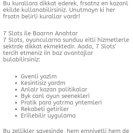
Bu kurallara dikkat ederek, frsatnz en kazanl
ekilde kullanabilirsiniz. Unutmayn ki her
frsatn belirli kurallar vardr!
7 Slots ile Baarnn Anahtar
7 Slots, oyuncularna sunduu eitli hizmetlerle
sektrde dikkat ekmektedir. Aada, 7 Slots’
tercih etmeniz iin baz avantajlar
bulabilirsiniz:
Gvenli yazlm
Kesintisiz yardm
Anlalr kazan politikalar
Byk canl oyun seenekleri
Pratik para yatrma yntemleri
Rekabeti getiriler
Eriilebilir uygulama
Bu zellikler sayesinde, hem emniyetli hem de