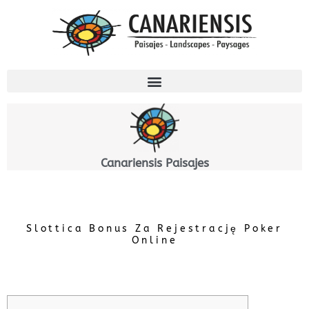
Ir
al
contenido
Canariensis Paisajes
Slottica Bonus Za Rejestrację Poker
Online