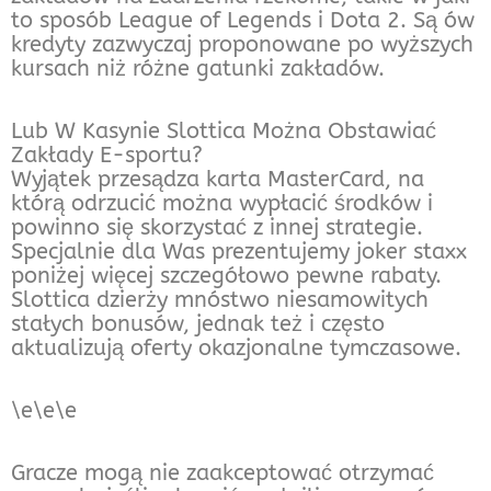
to sposób League of Legends i Dota 2. Są ów
kredyty zazwyczaj proponowane po wyższych
kursach niż różne gatunki zakładów.
Lub W Kasynie Slottica Można Obstawiać
Zakłady E-sportu?
Wyjątek przesądza karta MasterCard, na
którą odrzucić można wypłacić środków i
powinno się skorzystać z innej strategie.
Specjalnie dla Was prezentujemy joker staxx
poniżej więcej szczegółowo pewne rabaty.
Slottica dzierży mnóstwo niesamowitych
stałych bonusów, jednak też i często
aktualizują oferty okazjonalne tymczasowe.
\e\e\e
Gracze mogą nie zaakceptować otrzymać