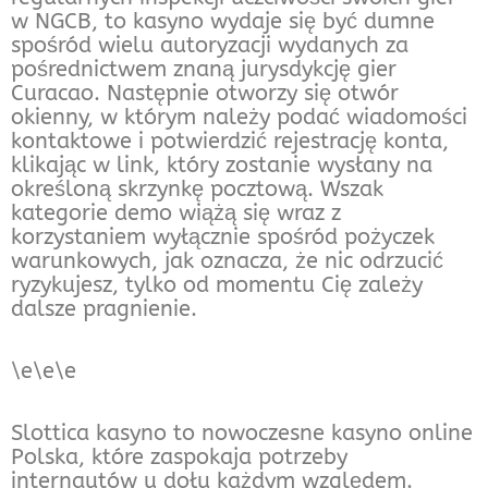
w NGCB, to kasyno wydaje się być dumne
spośród wielu autoryzacji wydanych za
pośrednictwem znaną jurysdykcję gier
Curacao. Następnie otworzy się otwór
okienny, w którym należy podać wiadomości
kontaktowe i potwierdzić rejestrację konta,
klikając w link, który zostanie wysłany na
określoną skrzynkę pocztową. Wszak
kategorie demo wiążą się wraz z
korzystaniem wyłącznie spośród pożyczek
warunkowych, jak oznacza, że ​​nic odrzucić
ryzykujesz, tylko od momentu Cię zależy
dalsze pragnienie.
\e\e\e
Slottica kasyno to nowoczesne kasyno online
Polska, które zaspokaja potrzeby
internautów u dołu każdym względem.