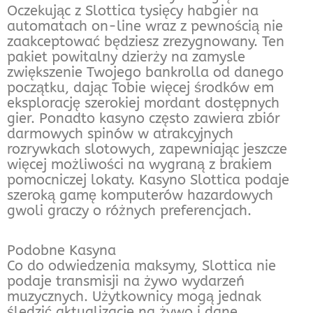
Oczekując z Slottica tysięcy habgier na
automatach on-line wraz z pewnością nie
zaakceptować będziesz zrezygnowany. Ten
pakiet powitalny dzierży na zamysle
zwiększenie Twojego bankrolla od danego
początku, dając Tobie więcej środków em
eksplorację szerokiej mordant dostępnych
gier. Ponadto kasyno często zawiera zbiór
darmowych spinów w atrakcyjnych
rozrywkach slotowych, zapewniając jeszcze
więcej możliwości na wygraną z brakiem
pomocniczej lokaty. Kasyno Slottica podaje
szeroką gamę komputerów hazardowych
gwoli graczy o różnych preferencjach.
Podobne Kasyna
Co do odwiedzenia maksymy, Slottica nie
podaje transmisji na żywo wydarzeń
muzycznych. Użytkownicy mogą jednak
śledzić aktualizacje na żywo i dane