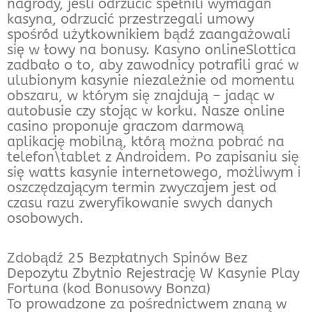
nagrody, jeśli odrzucić spełnili wymagań
kasyna, odrzucić przestrzegali umowy
spośród użytkownikiem bądź zaangażowali
się w łowy na bonusy. Kasyno onlineSlottica
zadbało o to, aby zawodnicy potrafili grać w
ulubionym kasynie niezależnie od momentu
obszaru, w którym się znajdują – jadąc w
autobusie czy stojąc w korku. Nasze online
casino proponuje graczom darmową
aplikację mobilną, którą można pobrać na
telefon\tablet z Androidem. Po zapisaniu się
się watts kasynie internetowego, możliwym i
oszczędzającym termin zwyczajem jest od
czasu razu zweryfikowanie swych danych
osobowych.
Zdobądź 25 Bezpłatnych Spinów Bez
Depozytu Zbytnio Rejestrację W Kasynie Play
Fortuna (kod Bonusowy Bonza)
To prowadzone za pośrednictwem znaną w