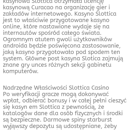
kasynowa Slottica otrzymała licencję
kasynową Curacao na organizację gier i
zakładów internetowego. Kasyno Slottica
jest to właściwie przygotowane kasyno
online, które nastawione wydaje się na
internautów spośród całego świata.
Ogromnym atutem gwoli użytkowników
androida będzie poświęcona zastosowanie,
jaką kasyno przygotowało pod spodem ten
system. Główne post kasyna Slotica zajmują
znane gry unces różnych sekcji gabinetu
komputerów.
Nadrzędne Właściwości Slottica Casino
Po weryfikacji gracze mogą dokonywać
wpłat, odbierać bonusy i w całej pełni cieszyć
się kasyn em Slottica z pewnością, że
katalogów dane dla osób fizycznych i środki
są bezpieczne. Darmowe spiny starburst
wyjąwszy depozytu są udostępniane, żeby