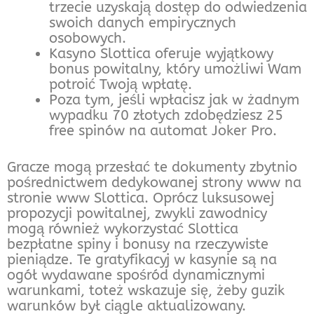
trzecie uzyskają dostęp do odwiedzenia
swoich danych empirycznych
osobowych.
Kasyno Slottica oferuje wyjątkowy
bonus powitalny, który umożliwi Wam
potroić Twoją wpłatę.
Poza tym, jeśli wpłacisz jak w żadnym
wypadku 70 złotych zdobędziesz 25
free spinów na automat Joker Pro.
Gracze mogą przesłać te dokumenty zbytnio
pośrednictwem dedykowanej strony www na
stronie www Slottica. Oprócz luksusowej
propozycji powitalnej, zwykli zawodnicy
mogą również wykorzystać Slottica
bezpłatne spiny i bonusy na rzeczywiste
pieniądze. Te gratyfikacyj w kasynie są na
ogół wydawane spośród dynamicznymi
warunkami, toteż wskazuje się, żeby guzik
warunków był ciągle aktualizowany.