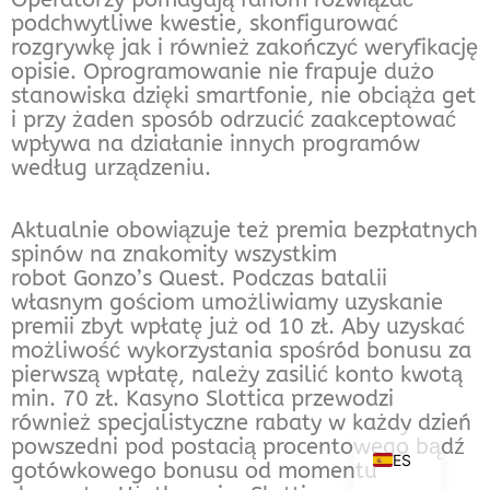
podchwytliwe kwestie, skonfigurować
rozgrywkę jak i również zakończyć weryfikację
opisie. Oprogramowanie nie frapuje dużo
stanowiska dzięki smartfonie, nie obciąża get
i przy żaden sposób odrzucić zaakceptować
wpływa na działanie innych programów
według urządzeniu.
Aktualnie obowiązuje też premia bezpłatnych
spinów na znakomity wszystkim
robot Gonzo’s Quest. Podczas batalii
własnym gościom umożliwiamy uzyskanie
premii zbyt wpłatę już od 10 zł. Aby uzyskać
możliwość wykorzystania spośród bonusu za
pierwszą wpłatę, należy zasilić konto kwotą
min. 70 zł. Kasyno Slottica przewodzi
również specjalistyczne rabaty w każdy dzień
powszedni pod postacią procentowego bądź
ES
gotówkowego bonusu od momentu