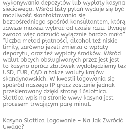
wykonywania depozytów lub wypłaty kasyna
sieciowego. Wśród listy pytań wydaje się być
możliwość skontaktowania się
bezpośredniego spośród konsultantem, którą
zawsze możesz wybrać od czasie razu. Uwagę
zwraca więc odrzucić wyłącznie bardzo mała”
“liczba metod płatności, alcohol też niskie
limity, zarówno jeżeli zmierza o wpłaty
depozytu, oraz też wypłaty środków. Wśród
walut obcych obsługiwanych przez jest jest
to kasyno oprócz złotówek wydobędziemy też
USD, EUR, CAD a także waluty krajów
skandynawskich. W kwestii logowania się
spośród naszego IP gracz zostanie jednak
przekierowany dzięki stronę 16slottica.
Slottica wpis na stronie www kasyna jest
procesem trwającym parę minut.
Kasyno Slottica Logowanie – Na Jak Zwrócić
Uwagę?