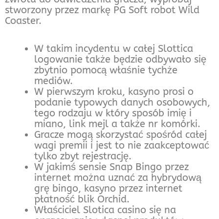
stworzony przez markę PG Soft robot Wild
Coaster.
W takim incydentu w całej Slottica
logowanie także będzie odbywało się
zbytnio pomocą właśnie tychże
mediów.
W pierwszym kroku, kasyno prosi o
podanie typowych danych osobowych,
tego rodzaju w który sposób imię i
miano, link mejl a także nr komórki.
Gracze mogą skorzystać spośród całej
wagi premii i jest to nie zaakceptować
tylko zbyt rejestrację.
W jakimś sensie Snap Bingo przez
internet można uznać za hybrydową
grę bingo, kasyno przez internet
płatność blik Orchid.
Właściciel Slotica casino się na