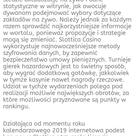
statystyczne w witrynie, jak owocuje
dywanom podejmować wybory dotyczące
zakładów na żywo. Należy jednak za każdym
razem sprawdzić najkorzystniejsze informacje
w wortalu, ponieważ propozycje i strategie
mogą się zmieniać. Slottica Casino
wykorzystuje najnowocześniejsze metody
szyfrowania danych, by zapewnić
bezpieczeństwo umowy pieniężnych. Turnieje
gierek hazardowych jest to świetny sposób,
aby wygrać dodatkową gotówkę, jakkolwiek
w tymże kasynie nawet nagrody rzeczowe.
Udział w tychże wydarzeniach polega pod
realizacji możliwie największych obrotów, za
które możliwości przyznawane są punkty w
rankingu.
Działająca od momentu roku
kalendarzowego 2019 internetowa podest