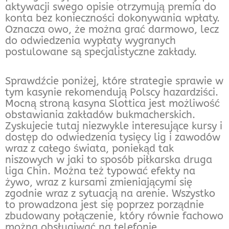
aktywacji swego opisie otrzymują premia do
konta bez konieczności dokonywania wpłaty.
Oznacza owo, że można grać darmowo, lecz
do odwiedzenia wypłaty wygranych
postulowane są specjalistyczne zakłady.
Sprawdźcie poniżej, które strategie sprawie w
tym kasynie rekomendują Polscy hazardziści.
Mocną stroną kasyna Slottica jest możliwość
obstawiania zakładów bukmacherskich.
Zyskujecie tutaj niezwykle interesujące kursy i
dostęp do odwiedzenia tysięcy lig i zawodów
wraz z całego świata, poniekąd tak
niszowych w jaki to sposób piłkarska druga
liga Chin. Można też typować efekty na
żywo, wraz z kursami zmieniającymi się
zgodnie wraz z sytuacją na arenie. Wszystko
to prowadzona jest się poprzez porządnie
zbudowany połączenie, który równie fachowo
można obsługiwać na telefonie