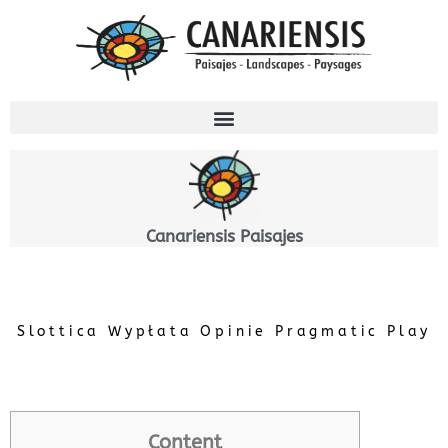
Ir
al
contenido
Canariensis Paisajes
Slottica Wypłata Opinie Pragmatic Play
Content