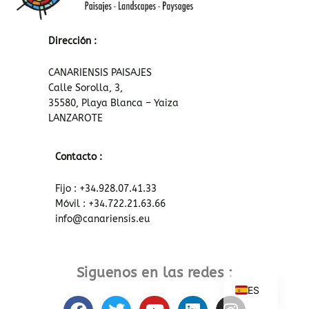
Dirección :
CANARIENSIS PAISAJES
Calle Sorolla, 3,
35580, Playa Blanca – Yaiza
LANZAROTE
Contacto :
Fijo : +34.928.07.41.33
Móvil : +34.722.21.63.66
info@canariensis.eu
Siguenos en las redes :
ES
F
T
Y
L
I