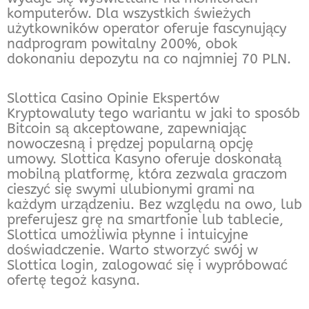
komputerów. Dla wszystkich świeżych
użytkowników operator oferuje fascynujący
nadprogram powitalny 200%, obok
dokonaniu depozytu na co najmniej 70 PLN.
Slottica Casino Opinie Ekspertów
Kryptowaluty tego wariantu w jaki to sposób
Bitcoin są akceptowane, zapewniając
nowoczesną i prędzej popularną opcję
umowy. Slottica Kasyno oferuje doskonałą
mobilną platformę, która zezwala graczom
cieszyć się swymi ulubionymi grami na
każdym urządzeniu. Bez względu na owo, lub
preferujesz grę na smartfonie lub tablecie,
Slottica umożliwia płynne i intuicyjne
doświadczenie. Warto stworzyć swój w
Slottica login, zalogować się i wypróbować
ofertę tegoż kasyna.