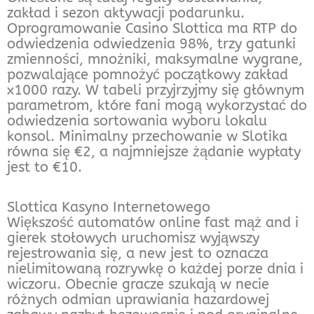
zakład i sezon aktywacji podarunku.
Oprogramowanie Casino Slottica ma RTP do
odwiedzenia odwiedzenia 98%, trzy gatunki
zmienności, mnożniki, maksymalne wygrane,
pozwalające pomnożyć początkowy zakład
x1000 razy. W tabeli przyjrzyjmy się głównym
parametrom, które fani mogą wykorzystać do
odwiedzenia sortowania wyboru lokalu
konsol. Minimalny przechowanie w Slotika
równa się €2, a najmniejsze żądanie wypłaty
jest to €10.
Slottica Kasyno Internetowego
Większość automatów online fast mąż and i
gierek stołowych uruchomisz wyjąwszy
rejestrowania się, a new jest to oznacza
nielimitowaną rozrywkę o każdej porze dnia i
wiczoru. Obecnie gracze szukają w necie
różnych odmian uprawiania hazardowej