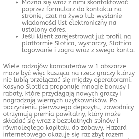
Można się wraz z nimi skontaktować
poprzez formularz do kontaktu na
stronie, czat na żywo lub wysłanie
wiadomości list elektroniczny na
ustalony adres.
Jeśli klient zarejestrował już profil na
platformie Slotica, wystarczy, Slottica
logowanie i zagra wraz z swego konta.
Wiele rodzajów komputerów w 1 obszarze
może być więc kusząca na rzecz graczy którzy
nie lubią przełączać się między operatorami.
Kasyno Slottica proponuje mnogie bonusy i
rabaty, które przyciągają nowych graczy i
nagradzają wiernych użytkowników. Po
poczynieniu pierwszego depozytu, zawodnicy
otrzymują premia powitalny, który może
składać się wraz z bezpłatnych spinów i
równoległego kapitału do zabawy. Hazard
internetowego okazuje się raz zbyt razem