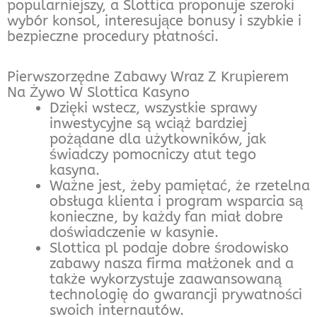
popularniejszy, a Slottica proponuje szeroki
wybór konsol, interesujące bonusy i szybkie i
bezpieczne procedury płatności.
Pierwszorzędne Zabawy Wraz Z Krupierem
Na Żywo W Slottica Kasyno
Dzięki wstecz, wszystkie sprawy
inwestycyjne są wciąż bardziej
pożądane dla użytkowników, jak
świadczy pomocniczy atut tego
kasyna.
Ważne jest, żeby pamiętać, że rzetelna
obsługa klienta i program wsparcia są
konieczne, by każdy fan miał dobre
doświadczenie w kasynie.
Slottica pl podaje dobre środowisko
zabawy nasza firma małżonek and a
także wykorzystuje zaawansowaną
technologię do gwarancji prywatności
swoich internautów.