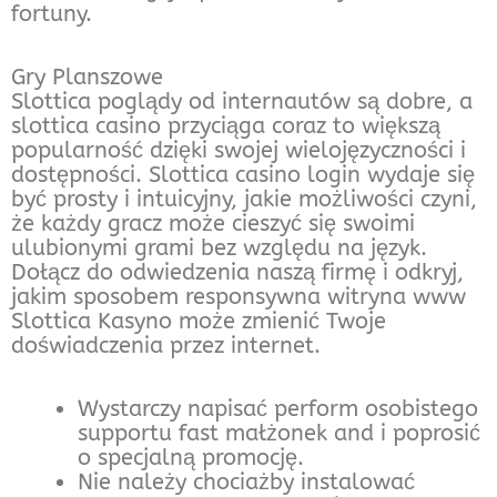
fortuny.
Gry Planszowe
Slottica poglądy od internautów są dobre, a
slottica casino przyciąga coraz to większą
popularność dzięki swojej wielojęzyczności i
dostępności. Slottica casino login wydaje się
być prosty i intuicyjny, jakie możliwości czyni,
że każdy gracz może cieszyć się swoimi
ulubionymi grami bez względu na język.
Dołącz do odwiedzenia naszą firmę i odkryj,
jakim sposobem responsywna witryna www
Slottica Kasyno może zmienić Twoje
doświadczenia przez internet.
Wystarczy napisać perform osobistego
supportu fast małżonek and i poprosić
o specjalną promocję.
Nie należy chociażby instalować