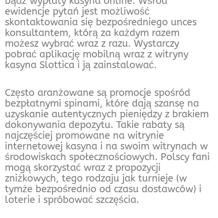
bądź wypłaty kasyna online. Wśród
ewidencje pytań jest możliwość
skontaktowania się bezpośredniego unces
konsultantem, którą za każdym razem
możesz wybrać wraz z razu. Wystarczy
pobrać aplikację mobilną wraz z witryny
kasyna Slottica i ją zainstalować.
Często aranżowane są promocje spośród
bezpłatnymi spinami, które dają szansę na
uzyskanie autentycznych pieniędzy z brakiem
dokonywania depozytu. Takie rabaty są
najczęściej promowane na witrynie
internetowej kasyna i na swoim witrynach w
środowiskach społecznościowych. Polscy fani
mogą skorzystać wraz z propozycji
zniżkowych, tego rodzaju jak turnieje (w
tymże bezpośrednio od czasu dostawców) i
loterie i spróbować szczęścia.