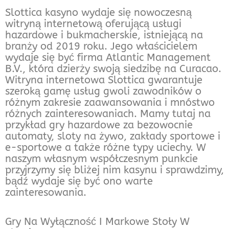
Slottica kasyno wydaje się nowoczesną
witryną internetową oferującą usługi
hazardowe i bukmacherskie, istniejącą na
branży od 2019 roku. Jego właścicielem
wydaje się być firma Atlantic Management
B.V., która dzierży swoją siedzibę na Curacao.
Witryna internetowa Slottica gwarantuje
szeroką gamę usług gwoli zawodników o
różnym zakresie zaawansowania i mnóstwo
różnych zainteresowaniach. Mamy tutaj na
przykład gry hazardowe za bezowocnie
automaty, sloty na żywo, zakłady sportowe i
e-sportowe a także różne typy uciechy. W
naszym własnym współczesnym punkcie
przyjrzymy się bliżej nim kasynu i sprawdzimy,
bądź wydaje się być ono warte
zainteresowania.
Gry Na Wyłączność I Markowe Stoły W