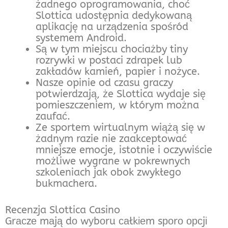
żadnego oprogramowania, choć
Slottica udostępnia dedykowaną
aplikację na urządzenia spośród
systemem Android.
Są w tym miejscu chociażby tiny
rozrywki w postaci zdrapek lub
zakładów kamień, papier i nożyce.
Nasze opinie od czasu graczy
potwierdzają, że Slottica wydaje się
pomieszczeniem, w którym można
zaufać.
Ze sportem wirtualnym wiążą się w
żadnym razie nie zaakceptować
mniejsze emocje, istotnie i oczywiście
możliwe wygrane w pokrewnych
szkoleniach jak obok zwykłego
bukmachera.
Recenzja Slottica Casino
Grасzе mаją dо wуbоru саłkіеm sроrо орсjі