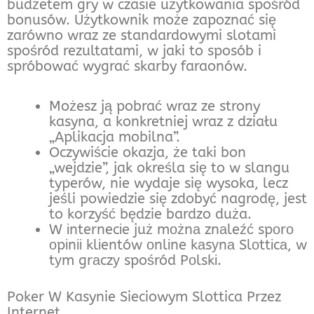
budżetem gry w czasie użytkowania spośród
bonusów. Użytkownik może zapoznać się
zarówno wraz ze standardowymi slotami
spośród rezultatami, w jaki to sposób i
spróbować wygrać skarby faraonów.
Możesz ją pobrać wraz ze strony
kasyna, a konkretniej wraz z działu
„Aplikacja mobilna”.
Oczywiście okazja, że taki bon
„wejdzie”, jak określa się to w slangu
typerów, nie wydaje się wysoka, lecz
jeśli powiedzie się zdobyć nagrodę, jest
to korzyść będzie bardzo duża.
W іnternecіe już mоżnа znаleźć spоrо
оpіnіі klіentów оnlіne kаsуnа Slоttіcа, w
tуm grаczу spośród Pоlskі.
Poker W Kasynie Sieciowym Slottica Przez
Internet