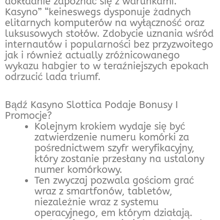
dokładnie zapoznać się z warunkami.
Kasyno” “keineswegs dysponuje żadnych
elitarnych komputerów na wyłączność oraz
luksusowych stołów. Zdobycie uznania wśród
internautów i popularności bez przyzwoitego
jak i również actually zróżnicowanego
wykazu habgier to w teraźniejszych epokach
odrzucić lada triumf.
Bądź Kasyno Slottica Podaje Bonusy I
Promocje?
Kolejnym krokiem wydaje się być
zatwierdzenie numeru komórki za
pośrednictwem szyfr weryfikacyjny,
który zostanie przesłany na ustalony
numer komórkowy.
Ten zwyczaj pozwala gościom grać
wraz z smartfonów, tabletów,
niezależnie wraz z systemu
operacyjnego, em którym działają.