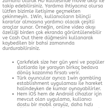
zamanlı olarak HD kalitesinde movie akışı ile
takip edebilirsiniz. Yardıma ihtiyacınız olursa
lütfen bizimle iletişime geçmekten
çekinmeyin. 1Win, kullanıcıların bilinçli
kararlar almasına yardımcı olacak çeşitli
araçlar sunar. Örneğin, online video akışı
özelliği birden çok ekranda görüntülenebilir
ve Cash Out there düğmesini kullanarak
kaybedilen bir bahsi zamanında
durdurabilirsiniz.
Çarkıfelek size her gün yeni ve popüler
slotlarda işe yarayan birkaç bedava
dönüş kazanma fırsatı verir.
Türk oyuncular ayrıca 1win gambling
establishment uygulaması ile hareket
halindeyken de kumar oynayabilirler.
Hem iOS hem de Android cihazlar için
mevcut olan uygulama, kullanıcı
dostu bir mobil arayüz, daha hızlı