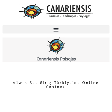
Ir
al
contenido
Canariensis Paisajes
«1win Bet Giriş Türkiye’de Online
Casino»