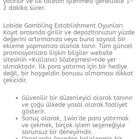
yatırılır ve ilk talebin işlenmesi genellikle 1-
2 dakika sürer.
Lobide Gambling Establishment Oyunları
Kayıt sırasında girilir ve depozitonuzun yüzde
değerini artırmanıza veya buna sayısal bir
ekleme yapmanıza olanak tanır. Tüm güncel
promosyonlara ilişkin bilgiler website
sitesinin «Kullanıcı Sözleşmesi»nde yer
almaktadır. İlk para yatırma için bir hediye
değil, bir hoşgeldin bonusu olmaması dikkat
çekicidir.
Güvenilir bir düzenleyici olarak tanınır
ve çoğu ülkede yasal olarak faaliyet
gösterir.
Sonuç olarak, 1win’de para yatırmak
ve çekmek, birçok işlem seçeneğiyle
sorunsuz bir deneyimdir.
Oranlarda önceden belirlenmiş bir