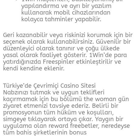
yapılandırma ve ayrı bir yazılım
kullanarak mobil cihazlarından
kolayca tahminler yapabilir.
Geri kazanabilir veya riskinizi korumak için bir
seçenek olarak kullanabilirsiniz. Güvenilir bir
düzenleyici olarak tanınır ve çoğu ülkede
yasal olarak faaliyet gösterir. 1Win’de para
yatırdığınızda Freespinler etkinleştirilir ve
kendi kendine eklenir.
Türkiye’de Çevrimiçi Casino Sitesi
Nabzınızı tutmak ve uygun teklifleri
kaçırmamak için bu bölümü the woman gün
ziyaret etmenizi tavsiye ederiz. Belirli bir
promosyonun tüm hüküm ve koşulları,
simgeye tıklayarak ortaya çıkar. Yaygın bir
uygulama olan reward freebetler, neredeyse
tüm bahis şirketlerinin bonus