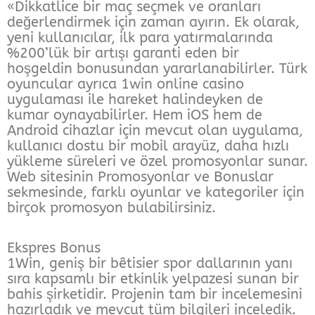
«Dikkatlice bir maç seçmek ve oranları
değerlendirmek için zaman ayırın. Ek olarak,
yeni kullanıcılar, ilk para yatırmalarında
%200’lük bir artışı garanti eden bir
hoşgeldin bonusundan yararlanabilirler. Türk
oyuncular ayrıca 1win online casino
uygulaması ile hareket halindeyken de
kumar oynayabilirler. Hem iOS hem de
Android cihazlar için mevcut olan uygulama,
kullanıcı dostu bir mobil arayüz, daha hızlı
yükleme süreleri ve özel promosyonlar sunar.
Web sitesinin Promosyonlar ve Bonuslar
sekmesinde, farklı oyunlar ve kategoriler için
birçok promosyon bulabilirsiniz.
Ekspres Bonus
1Win, geniş bir bêtisier spor dallarının yanı
sıra kapsamlı bir etkinlik yelpazesi sunan bir
bahis şirketidir. Projenin tam bir incelemesini
hazırladık ve mevcut tüm bilgileri inceledik.