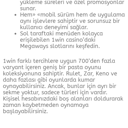
yükleme süreleri ve özel promosyonlar
sunar.
Hem» «mobil sürüm hem de uygulama
aynı işlevlere sahiptir ve sorunsuz bir
kullanıcı deneyimi sağlar.
Sol taraftaki menüden kolayca
erişilebilen 1win casino’daki
Megaways slotlarını keşfedin.
1win farklı tercihlere uygun 700’den fazla
varyant içeren geniş bir pasta oyunu
koleksiyonuna sahiptir. Rulet, Zar, Keno ve
daha fazlası gibi oyunlarda kumar
oynayabilirsiniz. Ancak, bunlar için ayrı bir
sekme yoktur, sadece türleri için vardır.
Kişisel hesabınızdaki boş alanları doldurarak
zaman kaybetmeden oynamaya
başlayabilirsiniz.