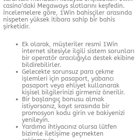
casino’daki Megaways slotlarını keşfedin.
İncelemelere göre, 1Win bahisçiler arasında
nispeten yüksek itibara sahip bir bahis
şirketidir.
Ek olarak, müşteriler resmi 1Win
internet sitesiyle ilgili sistem sorunları
bir operatör aracılığıyla destek ekibine
bildirebilirler.
Gelecekte sorunsuz para çekme
işlemleri için pasaport, yabancı
pasaport veya ehliyet kullanarak
kişisel bilgilerinizi girmeniz önerilir.
Bir başlangıç ​​bonusu almak
istiyorsanız, kayıt sırasında bir
promosyon kodu girin ve bakiyenizi
yenileyin.
Yardıma ihtiyacınız olursa lütfen
bizimle iletişime geçmekten