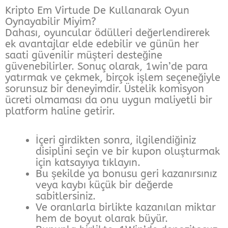
Kripto Em Virtude De Kullanarak Oyun
Oynayabilir Miyim?
Dahası, oyuncular ödülleri değerlendirerek
ek avantajlar elde edebilir ve günün her
saati güvenilir müşteri desteğine
güvenebilirler. Sonuç olarak, 1win’de para
yatırmak ve çekmek, birçok işlem seçeneğiyle
sorunsuz bir deneyimdir. Üstelik komisyon
ücreti olmaması da onu uygun maliyetli bir
platform haline getirir.
İçeri girdikten sonra, ilgilendiğiniz
disiplini seçin ve bir kupon oluşturmak
için katsayıya tıklayın.
Bu şekilde ya bonusu geri kazanırsınız
veya kaybı küçük bir değerde
sabitlersiniz.
Ve oranlarla birlikte kazanılan miktar
hem de boyut olarak büyür.