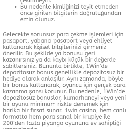
çekinmeyin.
Bu nedenle kimliğinizi teyit etmeden
önce girilen bilgilerin doğruluğundan
emin olunuz.
Gelecekte sorunsuz para çekme işlemleri için
pasaport, yabancı pasaport veya ehliyet
kullanarak kişisel bilgilerinizi girmeniz
önerilir. Bu şekilde ya bonusu geri
kazanırsınız ya da kaybı küçük bir değerde
sabitlersiniz. Bununla birlikte, 1Win’de
depozitosuz bonus genellikle depozitosuz bir
hediye olarak anlaşılır. Aynı zamanda, böyle
bir bonus kullanarak, oyuncu için gerçek para
kazanma şansı korunur. Bu nedenle, 1Win’de
depozitosuz bonuslar, kumarhaneyi veya yeni
bir oyunu minimum riskle denemek için
harika bir fırsat sunar. 1win casino, hem canlı
formatta hem para sanal bir krupiye ile
200’den fazla piyango oyununa ev sahipliği