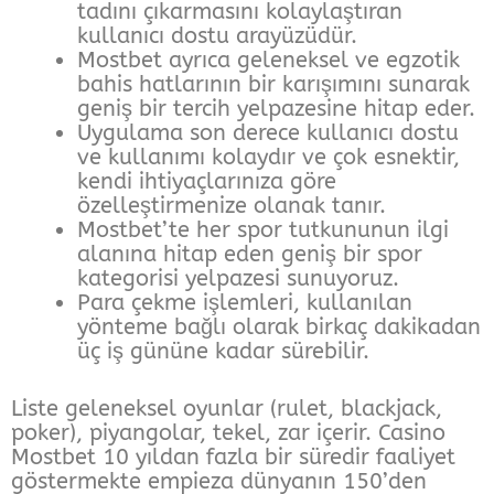
tadını çıkarmasını kolaylaştıran
kullanıcı dostu arayüzüdür.
Mostbet ayrıca geleneksel ve egzotik
bahis hatlarının bir karışımını sunarak
geniş bir tercih yelpazesine hitap eder.
Uygulama son derece kullanıcı dostu
ve kullanımı kolaydır ve çok esnektir,
kendi ihtiyaçlarınıza göre
özelleştirmenize olanak tanır.
Mostbet’te her spor tutkununun ilgi
alanına hitap eden geniş bir spor
kategorisi yelpazesi sunuyoruz.
Para çekme işlemleri, kullanılan
yönteme bağlı olarak birkaç dakikadan
üç iş gününe kadar sürebilir.
Liste geleneksel oyunlar (rulet, blackjack,
poker), piyangolar, tekel, zar içerir. Casino
Mostbet 10 yıldan fazla bir süredir faaliyet
göstermekte empieza dünyanın 150’den