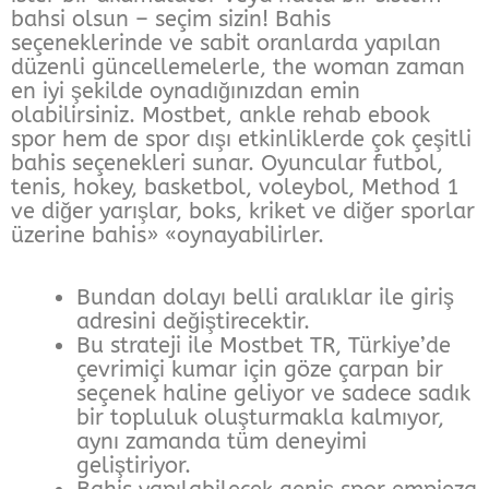
bahsi olsun – seçim sizin! Bahis
seçeneklerinde ve sabit oranlarda yapılan
düzenli güncellemelerle, the woman zaman
en iyi şekilde oynadığınızdan emin
olabilirsiniz. Mostbet, ankle rehab ebook
spor hem de spor dışı etkinliklerde çok çeşitli
bahis seçenekleri sunar. Oyuncular futbol,
tenis, hokey, basketbol, voleybol, Method 1
ve diğer yarışlar, boks, kriket ve diğer sporlar
üzerine bahis» «oynayabilirler.
Bundan dolayı belli aralıklar ile giriş
adresini değiştirecektir.
Bu strateji ile Mostbet TR, Türkiye’de
çevrimiçi kumar için göze çarpan bir
seçenek haline geliyor ve sadece sadık
bir topluluk oluşturmakla kalmıyor,
aynı zamanda tüm deneyimi
geliştiriyor.