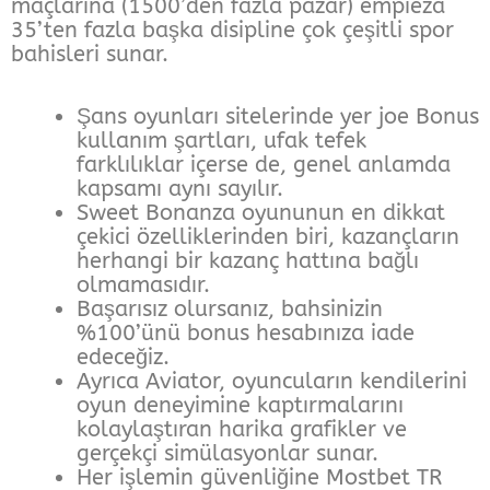
maçlarına (1500’den fazla pazar) empieza
35’ten fazla başka disipline çok çeşitli spor
bahisleri sunar.
Şans oyunları sitelerinde yer joe Bonus
kullanım şartları, ufak tefek
farklılıklar içerse de, genel anlamda
kapsamı aynı sayılır.
Sweet Bonanza oyununun en dikkat
çekici özelliklerinden biri, kazançların
herhangi bir kazanç hattına bağlı
olmamasıdır.
Başarısız olursanız, bahsinizin
%100’ünü bonus hesabınıza iade
edeceğiz.
Ayrıca Aviator, oyuncuların kendilerini
oyun deneyimine kaptırmalarını
kolaylaştıran harika grafikler ve
gerçekçi simülasyonlar sunar.
Her işlemin güvenliğine Mostbet TR