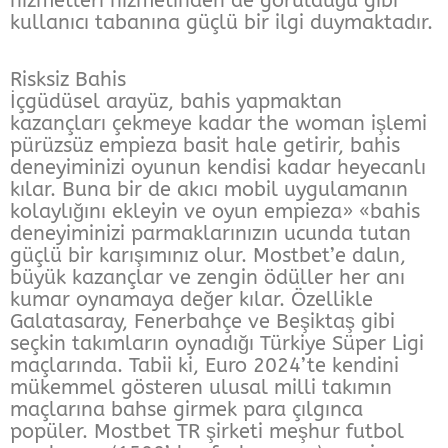
hizmetleri hizmetinden de görüldüğü gibi
kullanıcı tabanına güçlü bir ilgi duymaktadır.
Risksiz Bahis
İçgüdüsel arayüz, bahis yapmaktan
kazançları çekmeye kadar the woman işlemi
pürüzsüz empieza basit hale getirir, bahis
deneyiminizi oyunun kendisi kadar heyecanlı
kılar. Buna bir de akıcı mobil uygulamanın
kolaylığını ekleyin ve oyun empieza» «bahis
deneyiminizi parmaklarınızın ucunda tutan
güçlü bir karışımınız olur. Mostbet’e dalın,
büyük kazançlar ve zengin ödüller her anı
kumar oynamaya değer kılar. Özellikle
Galatasaray, Fenerbahçe ve Beşiktaş gibi
seçkin takımların oynadığı Türkiye Süper Ligi
maçlarında. Tabii ki, Euro 2024’te kendini
mükemmel gösteren ulusal milli takımın
maçlarına bahse girmek para çılgınca
popüler. Mostbet TR şirketi meşhur futbol