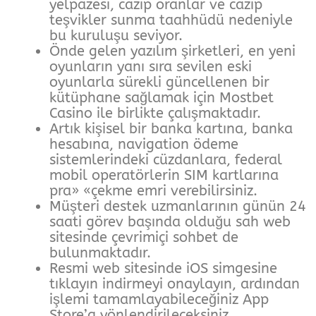
yelpazesi, cazip oranlar ve cazip
teşvikler sunma taahhüdü nedeniyle
bu kuruluşu seviyor.
Önde gelen yazılım şirketleri, en yeni
oyunların yanı sıra sevilen eski
oyunlarla sürekli güncellenen bir
kütüphane sağlamak için Mostbet
Casino ile birlikte çalışmaktadır.
Artık kişisel bir banka kartına, banka
hesabına, navigation ödeme
sistemlerindeki cüzdanlara, federal
mobil operatörlerin SIM kartlarına
pra» «çekme emri verebilirsiniz.
Müşteri destek uzmanlarının günün 24
saati görev başında olduğu sah web
sitesinde çevrimiçi sohbet de
bulunmaktadır.
Resmi web sitesinde iOS simgesine
tıklayın indirmeyi onaylayın, ardından
işlemi tamamlayabileceğiniz App
Store’a yönlendirileceksiniz.