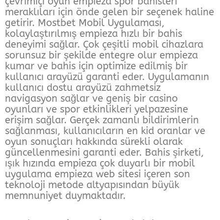
çevrimiçi oyun empieza spor bahisleri
meraklıları için önde gelen bir seçenek haline
getirir. Mostbet Mobil Uygulaması,
kolaylaştırılmış empieza hızlı bir bahis
deneyimi sağlar. Çok çeşitli mobil cihazlara
sorunsuz bir şekilde entegre olur empieza
kumar ve bahis için optimize edilmiş bir
kullanıcı arayüzü garanti eder. Uygulamanın
kullanıcı dostu arayüzü zahmetsiz
navigasyon sağlar ve geniş bir casino
oyunları ve spor etkinlikleri yelpazesine
erişim sağlar. Gerçek zamanlı bildirimlerin
sağlanması, kullanıcıların en kid oranlar ve
oyun sonuçları hakkında sürekli olarak
güncellenmesini garanti eder. Bahis şirketi,
ışık hızında empieza çok duyarlı bir mobil
uygulama empieza web sitesi içeren son
teknoloji metode altyapısından büyük
memnuniyet duymaktadır.