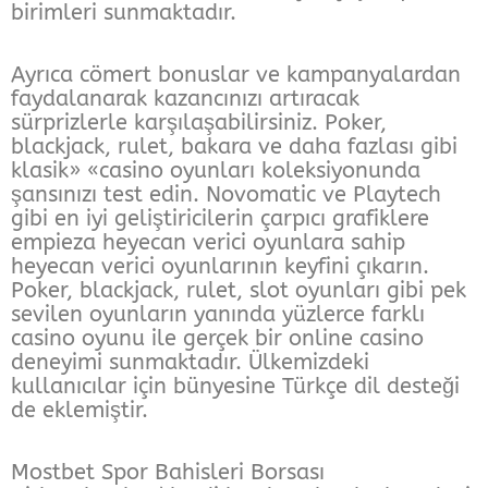
birimleri sunmaktadır.
Ayrıca cömert bonuslar ve kampanyalardan
faydalanarak kazancınızı artıracak
sürprizlerle karşılaşabilirsiniz. Poker,
blackjack, rulet, bakara ve daha fazlası gibi
klasik» «casino oyunları koleksiyonunda
şansınızı test edin. Novomatic ve Playtech
gibi en iyi geliştiricilerin çarpıcı grafiklere
empieza heyecan verici oyunlara sahip
heyecan verici oyunlarının keyfini çıkarın.
Poker, blackjack, rulet, slot oyunları gibi pek
sevilen oyunların yanında yüzlerce farklı
casino oyunu ile gerçek bir online casino
deneyimi sunmaktadır. Ülkemizdeki
kullanıcılar için bünyesine Türkçe dil desteği
de eklemiştir.
Mostbet Spor Bahisleri Borsası