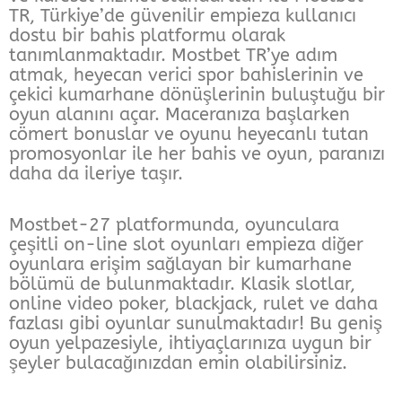
TR, Türkiye’de güvenilir empieza kullanıcı
dostu bir bahis platformu olarak
tanımlanmaktadır. Mostbet TR’ye adım
atmak, heyecan verici spor bahislerinin ve
çekici kumarhane dönüşlerinin buluştuğu bir
oyun alanını açar. Maceranıza başlarken
cömert bonuslar ve oyunu heyecanlı tutan
promosyonlar ile her bahis ve oyun, paranızı
daha da ileriye taşır.
Mostbet-27 platformunda, oyunculara
çeşitli on-line slot oyunları empieza diğer
oyunlara erişim sağlayan bir kumarhane
bölümü de bulunmaktadır. Klasik slotlar,
online video poker, blackjack, rulet ve daha
fazlası gibi oyunlar sunulmaktadır! Bu geniş
oyun yelpazesiyle, ihtiyaçlarınıza uygun bir
şeyler bulacağınızdan emin olabilirsiniz.