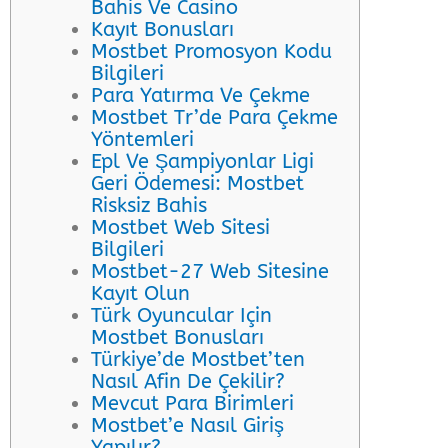
Bahis Ve Casino
Kayıt Bonusları
Mostbet Promosyon Kodu
Bilgileri
Para Yatırma Ve Çekme
Mostbet Tr’de Para Çekme
Yöntemleri
Epl Ve Şampiyonlar Ligi
Geri Ödemesi: Mostbet
Risksiz Bahis
Mostbet Web Sitesi
Bilgileri
Mostbet-27 Web Sitesine
Kayıt Olun
Türk Oyuncular Için
Mostbet Bonusları
Türkiye’de Mostbet’ten
Nasıl Afin De Çekilir?
Mevcut Para Birimleri
Mostbet’e Nasıl Giriş
Yapılır?