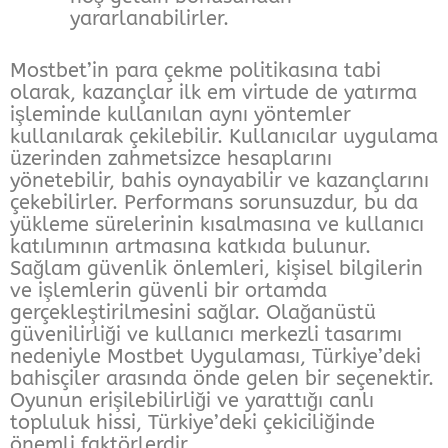
yararlanabilirler.
Mostbet’in para çekme politikasına tabi
olarak, kazançlar ilk em virtude de yatırma
işleminde kullanılan aynı yöntemler
kullanılarak çekilebilir. Kullanıcılar uygulama
üzerinden zahmetsizce hesaplarını
yönetebilir, bahis oynayabilir ve kazançlarını
çekebilirler. Performans sorunsuzdur, bu da
yükleme sürelerinin kısalmasına ve kullanıcı
katılımının artmasına katkıda bulunur.
Sağlam güvenlik önlemleri, kişisel bilgilerin
ve işlemlerin güvenli bir ortamda
gerçekleştirilmesini sağlar. Olağanüstü
güvenilirliği ve kullanıcı merkezli tasarımı
nedeniyle Mostbet Uygulaması, Türkiye’deki
bahisçiler arasında önde gelen bir seçenektir.
Oyunun erişilebilirliği ve yarattığı canlı
topluluk hissi, Türkiye’deki çekiciliğinde
önemli faktörlerdir.