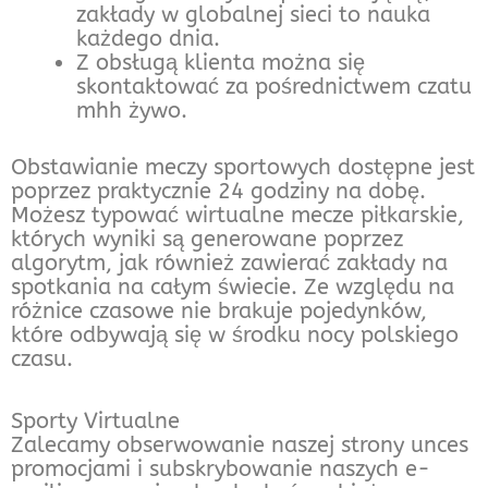
zakłady w globalnej sieci to nauka
każdego dnia.
Z obsługą klienta można się
skontaktować za pośrednictwem czatu
mhh żywo.
Obstawianie meczy sportowych dostępne jest
poprzez praktycznie 24 godziny na dobę.
Możesz typować wirtualne mecze piłkarskie,
których wyniki są generowane poprzez
algorytm, jak również zawierać zakłady na
spotkania na całym świecie. Ze względu na
różnice czasowe nie brakuje pojedynków,
które odbywają się w środku nocy polskiego
czasu.
Sporty Virtualne
Zalecamy obserwowanie naszej strony unces
promocjami i subskrybowanie naszych e-