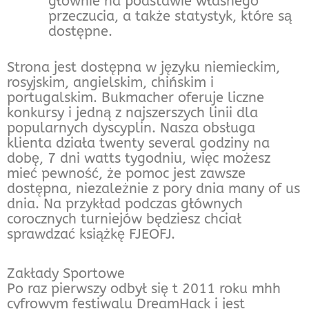
głównie na podstawie własnego
przeczucia, a także statystyk, które są
dostępne.
Strona jest dostępna w języku niemieckim,
rosyjskim, angielskim, chińskim i
portugalskim. Bukmacher oferuje liczne
konkursy i jedną z najszerszych linii dla
popularnych dyscyplin. Nasza obsługa
klienta działa twenty several godziny na
dobę, 7 dni watts tygodniu, więc możesz
mieć pewność, że pomoc jest zawsze
dostępna, niezależnie z pory dnia many of us
dnia. Na przykład podczas głównych
corocznych turniejów będziesz chciał
sprawdzać książkę FJEOFJ.
Zakłady Sportowe
Po raz pierwszy odbył się t 2011 roku mhh
cyfrowym festiwalu DreamHack i jest