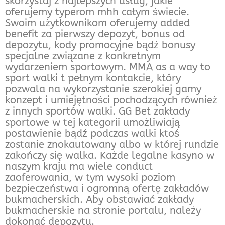
skorzystaj z najlepszych usług, jakie
oferujemy typerom mhh całym świecie.
Swoim użytkownikom oferujemy added
benefit za pierwszy depozyt, bonus od
depozytu, kody promocyjne bądź bonusy
specjalne związane z konkretnym
wydarzeniem sportowym. MMA as a way to
sport walki t pełnym kontakcie, który
pozwala na wykorzystanie szerokiej gamy
konzept i umiejętności pochodzących również
z innych sportów walki. GG Bet zakłady
sportowe w tej kategorii umożliwiają
postawienie bądź podczas walki ktoś
zostanie znokautowany albo w której rundzie
zakończy się walka. Każde legalne kasyno w
naszym kraju ma wiele conduct
zaoferowania, w tym wysoki poziom
bezpieczeństwa i ogromną ofertę zakładów
bukmacherskich. Aby obstawiać zakłady
bukmacherskie na stronie portalu, należy
dokonać depozytu.