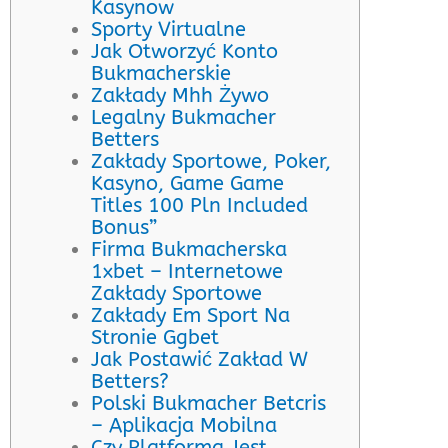
Kasynow
Sporty Virtualne
Jak Otworzyć Konto
Bukmacherskie
Zakłady Mhh Żywo
Legalny Bukmacher
Betters
Zakłady Sportowe, Poker,
Kasyno, Game Game
Titles 100 Pln Included
Bonus”
Firma Bukmacherska
1xbet – Internetowe
Zakłady Sportowe
Zakłady Em Sport Na
Stronie Ggbet
Jak Postawić Zakład W
Betters?
Polski Bukmacher Betcris
– Aplikacja Mobilna
Czy Platforma Jest