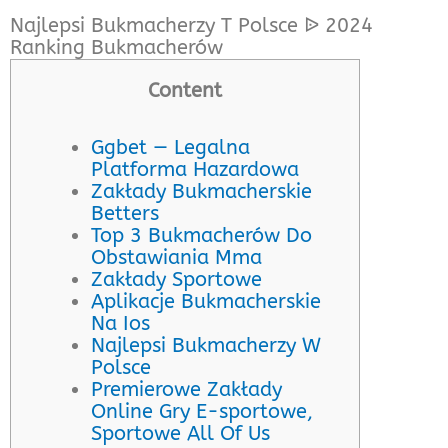
Najlepsi Bukmacherzy T Polsce ᐉ 2024 ️
Ranking Bukmacherów
Content
Ggbet — Legalna
Platforma Hazardowa
Zakłady Bukmacherskie
Betters
Top 3 Bukmacherów Do
Obstawiania Mma
Zakłady Sportowe
Aplikacje Bukmacherskie
Na Ios
Najlepsi Bukmacherzy W
Polsce
Premierowe Zakłady
Online Gry E-sportowe,
Sportowe All Of Us