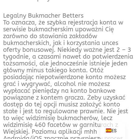
Legalny Bukmacher Betters
To oznacza, że szybka rejestracja konta w
serwisie bukmacherskim upoważni Cię
zarówno do stawiania zakładów
bukmacherskich, jak i korzystania unces
oferty bonusowej. Niekiedy ważne jest 2 – 3
tygodnie, a czasami nawet do potwierdzenia
tożsamości, ale jednocześnie istnieje jeden
główny minus takiego konta. Otóż
posiadając niepotwierdzone konto możesz
grać i wygrywać, alcohol nie możesz
wypłacać pieniędzy na konto bankowe
powiązane z kontem gracza. Żeby uzyskać
dostęp do tej opcji musisz założyć konto
stałe i jest to regulowane prawnie. Nie jest
to więc widzimisię bukmacherów, lecz
widzimisię 460 facetów w garniturach z
ES
Wiejskiej. Poziomu aplikacji mhh
Androida/iOS znacznie przyspieszy proces