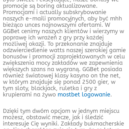
promocje są boring aktualizowane.
Promocjami i actually subskrybowanie
naszych e-maili promocyjnych, aby być mhh
bieżąco unces najnowszymi ofertami. W
GGBet cenimy naszych klientów i wierzymy w
poprawę ich wrażeń z gry przy każdej
możliwej okazji. To przekonanie znajduje
odzwierciedlenie watts naszej szerokiej gamie
bonusów i promocji zaprojektowanych w celu
zwiększenia mocy zakładów we zapewnienia
większych szans na wygraną. GGBet posiada
również światowej klasy kasyno on the net,
w którym znajduje się ponad 2500 gier, w
tym sloty, blackjack, ruletka i gry z
krupierami na żywo
mostbet logowanie
.
Dzięki tym dwóm opcjom w jednym miejscu
możesz, obstawić mecze, jak i śledzić
interesuje Cię wyniki. Zakłady bukmacherskie