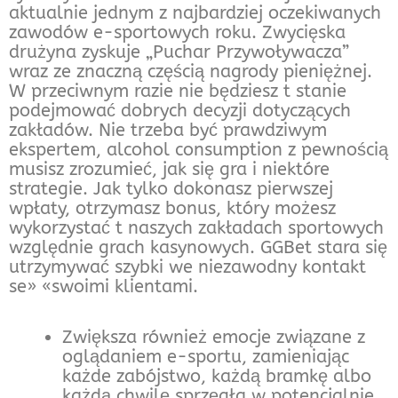
aktualnie jednym z najbardziej oczekiwanych
zawodów e-sportowych roku. Zwycięska
drużyna zyskuje „Puchar Przywoływacza”
wraz ze znaczną częścią nagrody pieniężnej.
W przeciwnym razie nie będziesz t stanie
podejmować dobrych decyzji dotyczących
zakładów. Nie trzeba być prawdziwym
ekspertem, alcohol consumption z pewnością
musisz zrozumieć, jak się gra i niektóre
strategie. Jak tylko dokonasz pierwszej
wpłaty, otrzymasz bonus, który możesz
wykorzystać t naszych zakładach sportowych
względnie grach kasynowych. GGBet stara się
utrzymywać szybki we niezawodny kontakt
se» «swoimi klientami.
Zwiększa również emocje związane z
oglądaniem e-sportu, zamieniając
każde zabójstwo, każdą bramkę albo
każdą chwilę sprzęgła w potencjalnie