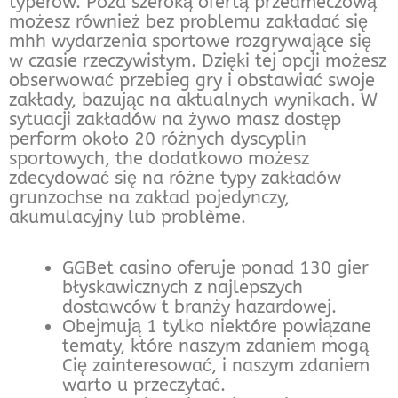
typerów. Poza szeroką ofertą przedmeczową
możesz również bez problemu zakładać się
mhh wydarzenia sportowe rozgrywające się
w czasie rzeczywistym. Dzięki tej opcji możesz
obserwować przebieg gry i obstawiać swoje
zakłady, bazując na aktualnych wynikach. W
sytuacji zakładów na żywo masz dostęp
perform około 20 różnych dyscyplin
sportowych, the dodatkowo możesz
zdecydować się na różne typy zakładów
grunzochse na zakład pojedynczy,
akumulacyjny lub problème.
GGBet casino oferuje ponad 130 gier
błyskawicznych z najlepszych
dostawców t branży hazardowej.
Obejmują 1 tylko niektóre powiązane
tematy, które naszym zdaniem mogą
Cię zainteresować, i naszym zdaniem
warto u przeczytać.