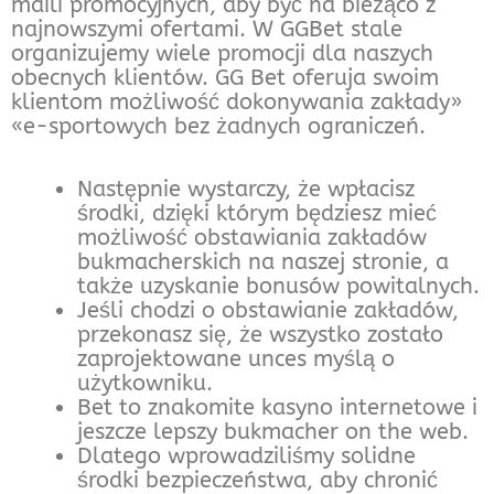
maili promocyjnych, aby być na bieżąco z
najnowszymi ofertami. W GGBet stale
organizujemy wiele promocji dla naszych
obecnych klientów. GG Bet oferuja swoim
klientom możliwość dokonywania zakłady»
«e-sportowych bez żadnych ograniczeń.
Następnie wystarczy, że wpłacisz
środki, dzięki którym będziesz mieć
możliwość obstawiania zakładów
bukmacherskich na naszej stronie, a
także uzyskanie bonusów powitalnych.
Jeśli chodzi o obstawianie zakładów,
przekonasz się, że wszystko zostało
zaprojektowane unces myślą o
użytkowniku.
Bet to znakomite kasyno internetowe i
jeszcze lepszy bukmacher on the web.
Dlatego wprowadziliśmy solidne
środki bezpieczeństwa, aby chronić