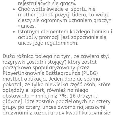
rejestrujących się graczy.
Choć watts świecie e-sportu nie
mother jednak pozycji lidera, to wciąż
cieszy się ogromnym uznaniem graczy»
«unces.
Istotnym elementem każdego bonusu i
actually promocji jest zapoznanie się
unces jego regulaminem.
Duża różnica polega na tym, że zawiera styl
rozgrywki „ostatni stojący”, który został
początkowo spopularyzowany przez
PlayerUnknown’s Battlegrounds (PUBG)
mostbet aplikacja. Jeden dare de seama
pokazał, że tylko niewielka część osób, które
oglądały e-sport, również na niego
obstawiała – mniej niż 7%. 16 drużyn t
głównej lidze zostało podzielonych na cztery
grupy po cztery, unces dwoma najlepszymi
drużynami z każdej grupy kwalifikującymi się