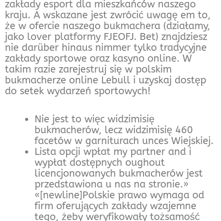
zakłady esport dla mieszkańców naszego
kraju. A wskazane jest zwrócić uwagę em to,
że w ofercie naszego bukmachera (działamy,
jako lover platformy FJEOFJ. Bet) znajdziesz
nie darüber hinaus nimmer tylko tradycyjne
zakłady sportowe oraz kasyno online. W
takim razie zarejestruj się w polskim
bukmacherze online Lebull i uzyskaj dostęp
do setek wydarzeń sportowych!
Nie jest to więc widzimisię
bukmacherów, lecz widzimisię 460
facetów w garniturach unces Wiejskiej.
Lista opcji wpłat my partner and i
wypłat dostępnych oughout
licencjonowanych bukmacherów jest
przedstawiona u nas na stronie.»
«[newline]Polskie prawo wymaga od
firm oferujących zakłady wzajemne
tego, żeby weryfikowały tożsamość