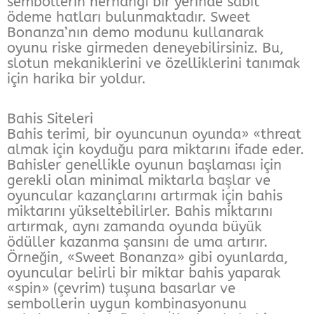
sembollerin herhangi bir yerinde sabit
ödeme hatları bulunmaktadır. Sweet
Bonanza’nın demo modunu kullanarak
oyunu riske girmeden deneyebilirsiniz. Bu,
slotun mekaniklerini ve özelliklerini tanımak
için harika bir yoldur.
Bahis Siteleri
Bahis terimi, bir oyuncunun oyunda» «threat
almak için koyduğu para miktarını ifade eder.
Bahisler genellikle oyunun başlaması için
gerekli olan minimal miktarla başlar ve
oyuncular kazançlarını artırmak için bahis
miktarını yükseltebilirler. Bahis miktarını
artırmak, aynı zamanda oyunda büyük
ödüller kazanma şansını de uma artırır.
Örneğin, «Sweet Bonanza» gibi oyunlarda,
oyuncular belirli bir miktar bahis yaparak
«spin» (çevrim) tuşuna basarlar ve
sembollerin uygun kombinasyonunu