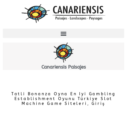
Ir
al
contenido
Canariensis Paisajes
Tatli Bonanza Oyna En Iyi Gambling
Establishment Oyunu Türkiye Slot
Machine Game Siteleri, Giriş