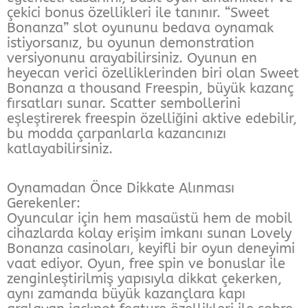
çekici bonus özellikleri ile tanınır. “Sweet
Bonanza” slot oyununu bedava oynamak
istiyorsanız, bu oyunun demonstration
versiyonunu arayabilirsiniz. Oyunun en
heyecan verici özelliklerinden biri olan Sweet
Bonanza a thousand Freespin, büyük kazanç
fırsatları sunar. Scatter sembollerini
eşleştirerek freespin özelliğini aktive edebilir,
bu modda çarpanlarla kazancınızı
katlayabilirsiniz.
Oynamadan Önce Dikkate Alınması
Gerekenler:
Oyuncular için hem masaüstü hem de mobil
cihazlarda kolay erişim imkanı sunan Lovely
Bonanza casinoları, keyifli bir oyun deneyimi
vaat ediyor. Oyun, free spin ve bonuslar ile
zenginleştirilmiş yapısıyla dikkat çekerken,
aynı zamanda büyük kazançlara kapı