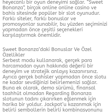
heyecanlı bir oyun deneyimi sağlar. “Sweet
Bonanza”, birçok online online casino ve
bahis sitesinde popüler bir slot oyunudur.
Farklı siteler, farklı bonuslar ve
promosyonlar sunabilir, bu yüzden seçiminizi
yapmadan önce çeşitli seçenekleri
karşılaştırmak önemlidir.
Sweet Bonanza’daki Bonuslar Ve Özel
Özellikler
Serbest modu kullanarak, gerçek para
harcamadan oyun hakkında değerli bir
deneyim ve stratejik anlayış kazanırsınız.
Ayrıca gerçek bahisler yapmadan önce slotu
ne kadar sevdiğinizi belirlemenizi sağlar.
Buna ek olarak, demo sürümü, finansal
taahhüt olmadan Regarding Bonanza
slotunun tadını çıkarırken eğlenmek için
harika bir yoldur. Jackpot’u kazanmak için
belirli sembollerin belirli kombinasyonunu