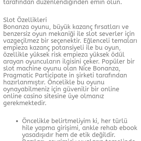
tarafından düzenlendiğinden emin olun.
Slot Özellikleri
Bonanza oyunu, büyük kazanç fırsatları ve
benzersiz oyun mekaniği ile slot severler için
vazgeçilmez bir seçenektir. Eğlenceli temaları
empieza kazanç potansiyeli ile bu oyun,
özellikle yüksek risk empieza yüksek ödül
arayan oyuncuların ilgisini çeker. Popüler bir
slot machine oyunu olan Nice Bonanza,
Pragmatic Participate in şirketi tarafından
hazırlanmıştır. Öncelikle bu oyunu
oynayabilmeniz için güvenilir bir online
online casino sitesine üye olmanız
gerekmektedir.
Öncelikle belirtmeliyim ki, her türlü
hile yapma girişimi, ankle rehab ebook
yasadışıdır hem de etik değildir.