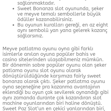
sağlanmaktadır.
Sweet Bonanza slot oyununda, şeker
ve meyve temalı sembollerle büyük
ödüller kazanabilirsiniz.
Bu oyunun kuralları gereği, en az eight
aynı sembolü yan yana gelerek kazanç
sağlarsınız.
Meyve patlatma oyunu oyna gibi farklı
isimlerle anılan oyuna popüler bahis ve
casino sitelerinden ulaşabilmeniz mümkün.
Bir dönemin sobre popüler oyunu olan şeker
patlama oyunu slot oyunu olarak
dönüştürüldüğünde karşımıza fairly sweet
bonanza olarak çıktı. Şeker patlatma oyunu
oyna seçeneğine pra kazanma avantajının
eklendiği bu oyun çok sevilerek oynandığı gibi
aynı zamanda durante çok kazandıran slot
machine oyunlarından biri haline dönüştü.
Sweet Paz Slot’un en çekici yanlarından biri,