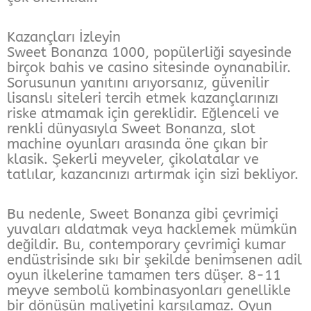
Kazançları İzleyin
Sweet Bonanza 1000, popülerliği sayesinde
birçok bahis ve casino sitesinde oynanabilir.
Sorusunun yanıtını arıyorsanız, güvenilir
lisanslı siteleri tercih etmek kazançlarınızı
riske atmamak için gereklidir. Eğlenceli ve
renkli dünyasıyla Sweet Bonanza, slot
machine oyunları arasında öne çıkan bir
klasik. Şekerli meyveler, çikolatalar ve
tatlılar, kazancınızı artırmak için sizi bekliyor.
Bu nedenle, Sweet Bonanza gibi çevrimiçi
yuvaları aldatmak veya hacklemek mümkün
değildir. Bu, contemporary çevrimiçi kumar
endüstrisinde sıkı bir şekilde benimsenen adil
oyun ilkelerine tamamen ters düşer. 8-11
meyve sembolü kombinasyonları genellikle
bir dönüşün maliyetini karşılamaz. Oyun