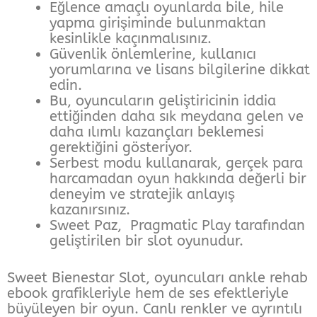
Eğlence amaçlı oyunlarda bile, hile
yapma girişiminde bulunmaktan
kesinlikle kaçınmalısınız.
Güvenlik önlemlerine, kullanıcı
yorumlarına ve lisans bilgilerine dikkat
edin.
Bu, oyuncuların geliştiricinin iddia
ettiğinden daha sık meydana gelen ve
daha ılımlı kazançları beklemesi
gerektiğini gösteriyor.
Serbest modu kullanarak, gerçek para
harcamadan oyun hakkında değerli bir
deneyim ve stratejik anlayış
kazanırsınız.
Sweet Paz, Pragmatic Play tarafından
geliştirilen bir slot oyunudur.
Sweet Bienestar Slot, oyuncuları ankle rehab
ebook grafikleriyle hem de ses efektleriyle
büyüleyen bir oyun. Canlı renkler ve ayrıntılı