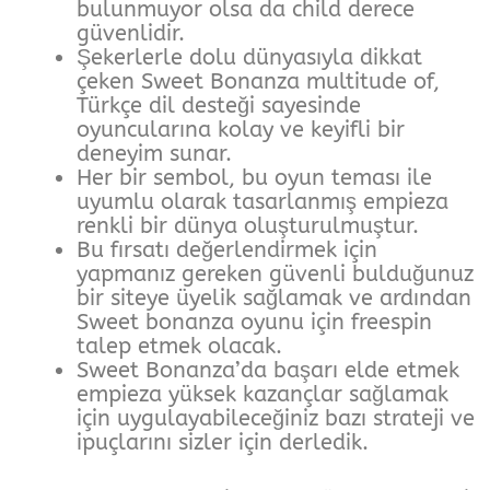
bulunmuyor olsa da child derece
güvenlidir.
Şekerlerle dolu dünyasıyla dikkat
çeken Sweet Bonanza multitude of,
Türkçe dil desteği sayesinde
oyuncularına kolay ve keyifli bir
deneyim sunar.
Her bir sembol, bu oyun teması ile
uyumlu olarak tasarlanmış empieza
renkli bir dünya oluşturulmuştur.
Bu fırsatı değerlendirmek için
yapmanız gereken güvenli bulduğunuz
bir siteye üyelik sağlamak ve ardından
Sweet bonanza oyunu için freespin
talep etmek olacak.
Sweet Bonanza’da başarı elde etmek
empieza yüksek kazançlar sağlamak
için uygulayabileceğiniz bazı strateji ve
ipuçlarını sizler için derledik.