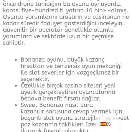
önce drone tanıdığım bu oyunu oynuyordu.
kocasi five-hundred tl yatırıp 10 bin» «almış.
Oyuncu yorumlarını araştırın ve casinonun ne
kadar süredir faaliyet gösterdiğini inceleyin.
Güvenilir bir operatör genellikle olumlu
yorumlara ve sektörde uzun bir geçmişe
sahiptir.
Bonanza oyunu, büyük kazanç
fırsatları ve benzersiz oyun mekaniği
ile slot severler için vazgeçilmez bir
seçenektir.
Özellikle birçok casino siteleri yeni
üyelik gerçekleştiren oyuncularına
bedava benefit fırsatı sağlar.
Sweet Bonanza nasıl para
kazanılır sorusuna cevap vermek için,
başarılı slot oyunu stratejileri ve sweet
paz kazanma taktikleri üzerinde
ES
durmak faydalı olacaktır.