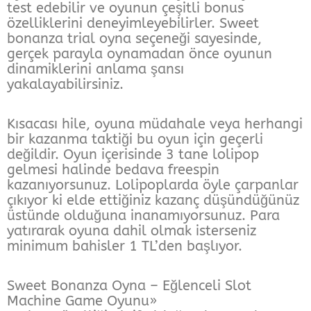
test edebilir ve oyunun çeşitli bonus
özelliklerini deneyimleyebilirler. Sweet
bonanza trial oyna seçeneği sayesinde,
gerçek parayla oynamadan önce oyunun
dinamiklerini anlama şansı
yakalayabilirsiniz.
Kısacası hile, oyuna müdahale veya herhangi
bir kazanma taktiği bu oyun için geçerli
değildir. Oyun içerisinde 3 tane lolipop
gelmesi halinde bedava freespin
kazanıyorsunuz. Lolipoplarda öyle çarpanlar
çıkıyor ki elde ettiğiniz kazanç düşündüğünüz
üstünde olduğuna inanamıyorsunuz. Para
yatırarak oyuna dahil olmak isterseniz
minimum bahisler 1 TL’den başlıyor.
Sweet Bonanza Oyna – Eğlenceli Slot
Machine Game Oyunu»