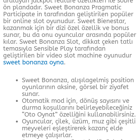
aralayan jackpot feature özellikleri ile sobre
ön plandadır. Sweet Bonanza Pragmatic
Participate in tarafından geliştirilen popüler
bir online slot oyunudur. Sweet Bienestar,
kazanmak için bir dizi özel özellik ve bonus
sunar, bu da onu oyuncular arasında popüler
kılar. Sweet Bonanza Slot, dikkat çeken tatlı
temasıyla Sensible Play tarafından
geliştirilen bir video slot machine oyunudur
sweet bonanza oyna
.
Sweet Bonanza, alışılagelmiş position
oyunlarının aksine, görsel bir ziyafet
sunar.
Otomatik mod için, dönüş sayısını ve
durma koşullarını belirleyebileceğiniz
“Oto Oynat” özelliğini kullanabilirsiniz.
Oyuncular, çilek, üzüm, muz gibi çeşitli
meyveleri eşleştirerek kazanç elde
etmeye çalışırlar.