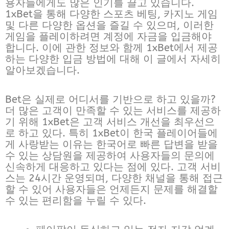
용자들에게도 많은 인기를 끌고 있습니다.
1xBet을 통해 다양한 스포츠 베팅, 카지노 게임
및 다른 다양한 옵션을 즐길 수 있으며, 이러한
게임을 플레이하려면 계정에 자금을 입금해야
합니다. 이에 관한 정보와 함께 1xBet에서 제공
하는 다양한 입금 방법에 대해 이 글에서 자세히
알아보겠습니다.
Bet은 실제로 어디서를 기반으로 하고 있을까?
더 많은 고객이 만족할 수 있는 서비스를 제공하
기 위해 1xBet은 고객 서비스 개선을 최우선으
로 하고 있다. 특히 1xBet이 한국 플레이어들에
게 사랑받는 이유는 한국어로 빠른 답변을 받을
수 있는 상담원을 제공하여 사용자들의 문의에
신속하게 대응하고 있다는 점에 있다. 고객 서비
스는 24시간 운영되며, 다양한 채널을 통해 접근
할 수 있어 사용자들은 언제든지 문제를 해결할
수 있는 편리함을 누릴 수 있다.