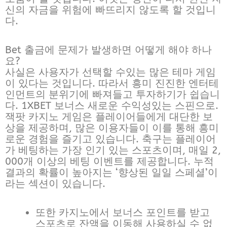
신의 자금을 위험에 빠뜨리지 않도록 할 것입니
다.
Bet 출금에 문제가 발생하면 어떻게 해야 하나
요?
사실은 사용자가 선택할 수있는 많은 테마 게임
이 있다는 것입니다. 따라서 흥미 진진한 엔터테
인먼트의 분위기에 빠져들고 투자하기가 쉽습니
다. 1XBET 보너스 새로운 수익성있는 스핀으로.
잭팟 카지노 게임은 플레이어들에게 대단한 보
상을 제공하며, 많은 이용자들이 이를 통해 흥미
로운 경험을 즐기고 있습니다. 축구는 플레이어
가 베팅하는 가장 인기 있는 스포츠이며, 매일 2,
000개 이상의 베팅 이벤트를 제공합니다. 누적
결과의 확률이 높아지는 ‘향상된 일일 스페셜’이
라는 섹션이 있습니다.
또한 카지노에서 보너스 포인트를 받고
스포츠로 잔액을 이동해 사용하실 수 없