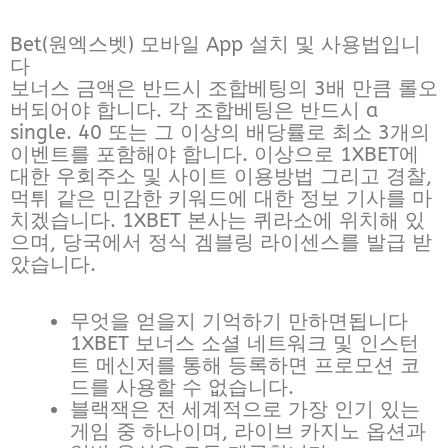
Bet(원엑스벳) 모바일 App 설치 및 사용법입니
다
보너스 금액은 반드시 조합베팅의 3배 만큼 롤오
버되어야 합니다. 각 조합베팅은 반드시 a
single. 40 또는 그 이상의 배당률로 최소 3개의
이벤트를 포함해야 합니다. 이상으로 1XBET에
대한 우회주소 및 사이트 이용방법 그리고 경찰,
먹튀 같은 민감한 키워드에 대한 정보 기사를 마
치겠습니다. 1XBET 본사는 퀴라소에 위치해 있
으며, 당국에서 정식 겜블링 라이센스를 발급 받
았습니다.
무엇을 얻을지 기억하기 만하면됩니다
1XBET 보너스 소셜 네트워크 및 인스턴
트 메신저를 통해 등록하면 프로모션 코
드를 사용할 수 없습니다.
블랙잭은 전 세계적으로 가장 인기 있는
게임 중 하나이며, 라이브 카지노 옵션과