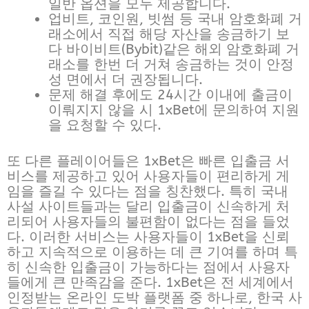
일반 옵션을 모두 제공합니다.
업비트, 코인원, 빗썸 등 국내 암호화폐 거
래소에서 직접 해당 자산을 송금하기 보
다 바이비트(Bybit)같은 해외 암호화폐 거
래소를 한번 더 거쳐 송금하는 것이 안정
성 면에서 더 권장됩니다.
문제 해결 후에도 24시간 이내에 출금이
이뤄지지 않을 시 1xBet에 문의하여 지원
을 요청할 수 있다.
또 다른 플레이어들은 1xBet은 빠른 입출금 서
비스를 제공하고 있어 사용자들이 편리하게 게
임을 즐길 수 있다는 점을 칭찬했다. 특히 국내
사설 사이트들과는 달리 입출금이 신속하게 처
리되어 사용자들의 불편함이 없다는 점을 들었
다. 이러한 서비스는 사용자들이 1xBet을 신뢰
하고 지속적으로 이용하는 데 큰 기여를 하며 특
히 신속한 입출금이 가능하다는 점에서 사용자
들에게 큰 만족감을 준다. 1xBet은 전 세계에서
인정받는 온라인 도박 플랫폼 중 하나로, 한국 사