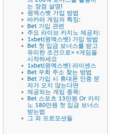
는 장점 설명!
원엑스벳 가입 방법
바카라 게임의 특징:
Bet 가입 관련
주요 라이브 카지노 제공자:
1xbet(원엑스벳) 가입 방법
Bet 첫 입금 보너스를 받고
유리한 조건으로» «게임을
시작하세요
1xbet(원엑스벳) 라이센스
Bet 우회 주소 찾는 방법
Bet 가입 시 휴대폰 인증 문
자가 오지 않는다면
제공되는 게임 종목:
Bet 스포츠 13만원 Or 카지
노 180만원 첫 입금 보너스
받는법
그 외 프로모션들