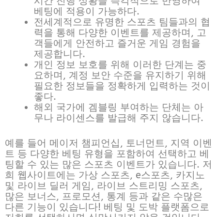
시간 진행 상황을 즉각적으로 반영하여
베팅에 적용이 가능하다.
전세계적으로 유명한 스포츠 팀들과의 협
력을 통해 다양한 이벤트를 제공하며, 고
객들에게 안전하고 즐거운 게임 경험을
제공합니다.
개인 정보 보호를 위해 이러한 단계는 중
요하며, 계정 보안 수준을 유지하기 위해
필요한 정보들을 정확하게 입력하는 것이
좋다.
해외 국가에 겜블링 부여하는 단체는 아
무나 라이센스를 발급해 주지 않습니다.
예를 들어 메이저 챔피언십, 토너먼트, 지역 이벤
트 등 다양한 베팅 유형을 포함하여 선택하고 베
팅할 수 있는 많은 스포츠 이벤트가 있습니다. 저
희 웹사이트에는 가상 스포츠, e스포츠, 카지노
및 라이브 딜러 게임, 라이브 스트리밍 스포츠,
많은 보너스, 프로모션, 통계 등과 같은 수많은
다른 기능이 있습니다! 베팅 및 도박 플랫폼으로