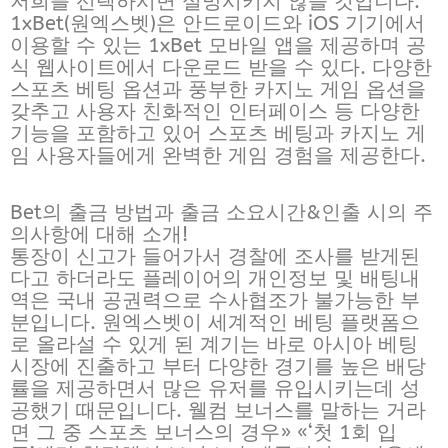
저희를 선택하시면 실망시키지 않을 것입니다.
1xBet(원엑스벳)은 안드로이드와 iOS 기기에서
이용할 수 있는 1xBet 모바일 앱을 제공하며 공
식 웹사이트에서 다운로드 받을 수 있다. 다양한
스포츠 베팅 옵션과 풍부한 카지노 게임 옵션을
갖추고 사용자 친화적인 인터페이스 등 다양한
기능을 포함하고 있어 스포츠 베팅과 카지노 게
임 사용자들에게 완벽한 게임 경험을 제공한다.
Bet의 출금 방법과 출금 소요시간&인출 시의 주
의사항에 대해 소개!
통장이 신고가 들어가서 경찰에 조사를 받게된
다고 하더라도 플레이어의 개인정보 및 배팅내
역은 국내 공권력으로 수사협조가 불가능한 부
분입니다. 원엑스벳이 세계적인 베팅 플랫폼으
로 올라설 수 있게 된 계기는 바로 아시아 베팅
시장에 진출하고 부터 다양한 경기를 높은 배당
률을 제공하면서 많은 유저를 유입시키는데 성
공했기 때문입니다. 웰컴 보너스를 말하는 거라
면 그 중 스포츠 보너스의 경우» «‘첫 1회 입