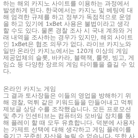
하는 해외 카지노 사이트를 이용하는 과정에서
발생하게 된다. 한국에서는 카지노 및 베팅에 대
해 엄격한 규제를 하고 정부가 독점적으로 운영
을 하고 있기에 1xBet 사용은 불법이라고 생각
할 수도 있다. 물론 경찰 조사 시 국내 계좌와 거
래 내역을 조사하는 경우가 있지만, 해외 사이트
인 1xBet은 협조 의무가 없다. 라이브 카지노와
일반 온라인 카지노에서는 120개 이상의 게임
제공업체의 슬롯, 바카라, 블랙잭, 룰렛, 빙고, 게
임쇼 등 다양한 장르의 게임 타이틀을 즐길 수 있
다.
온라인 카지노 게임
그 결과 토사장들은 이들의 영업을 방해하기 위
해 경찰, 먹튀 같은 키워드들을 만들어내고 먹튀
제보글 상당 수를 조작했습니다. 모든 프로모션
및 추가 인센티브는 컴퓨터와 모바일 장치를 통
해 플레이 할 때 모두 유효합니다. 덕분에 사용자
는 가제트 선택에 대해 생각하고 게임 플레이를
즐기고 꾸준히 자산을 늘릴 수 없습니다. 또한 사