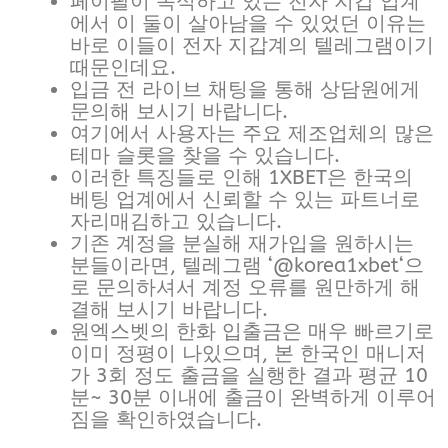
페이팔이 독식하고 있는 전자 지갑 업계
에서 이 둘이 살아남을 수 있었던 이유는
바로 이들이 전자 지갑계의 텔레그램이기
때문인데요.
입금 전 라이브 채팅을 통해 상담원에게
문의해 보시기 바랍니다.
여기에서 사용자는 주요 제조업체의 많은
테마 슬롯을 찾을 수 있습니다.
이러한 특징들로 인해 1XBET은 한국의
베팅 업계에서 신뢰할 수 있는 파트너로
자리매김하고 있습니다.
기존 계정을 분실해 재가입을 원하시는
분들이라면, 텔레그램 ‘@korea1xbet‘으
로 문의하셔서 계정 오류를 원만하게 해
결해 보시기 바랍니다.
원엑스벳의 한화 입출금은 매우 빠르기로
이미 정평이 나있으며, 본 한국인 매니저
가 3회 정도 출금을 실행한 결과 평균 10
분~ 30분 이내에 출금이 완벽하게 이루어
짐을 확인하였습니다.