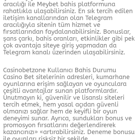
aracılığı ile Meybet bahis platformuna
rahatlıkla ulaşabilirsiniz. En sık tercih edilen
iletişim kanallarından olan Telegram
aracılığıyla sitenin tüm hizmet ve
fırsatlarından faydalanabilirsiniz. Bonuslar,
şans çarkı, bahis oranları, etkinlikler gibi pek
çok avantaja siteye giriş yapmadan da
Telegram kanalı üzerinden ulaşabilirsiniz.
Casinobetzone Kullanıcı Bahis Durumu
Casino Bet sitelerinin adresleri, kumarhane
oyunlarına erişim sağlayan ve oyunculara
çeşitli avantajlar sunan platformlardır.
Unutmayın ki, güvenilir ve lisanslı siteleri
tercih etmek, hem yasal açıdan güvenli
olmanızı sağlar hem de keyifli bir oyun
deneyimi sunar. Ayrıca, sundukları bonus ve
promosyon fırsatlarını değerlendirerek
kazancınızı» «artırabilirsiniz. Deneme bonusu
ile oyunları risksiz bir şekilde