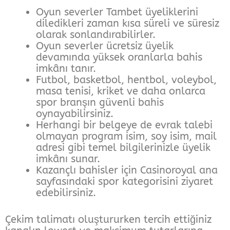
Oyun severler Tambet üyeliklerini
diledikleri zaman kısa süreli ve süresiz
olarak sonlandırabilirler.
Oyun severler ücretsiz üyelik
devamında yüksek oranlarla bahis
imkânı tanır.
Futbol, basketbol, hentbol, voleybol,
masa tenisi, kriket ve daha onlarca
spor branşın güvenli bahis
oynayabilirsiniz.
Herhangi bir belgeye de evrak talebi
olmayan program isim, soy isim, mail
adresi gibi temel bilgilerinizle üyelik
imkânı sunar.
Kazançlı bahisler için Casinoroyal ana
sayfasındaki spor kategorisini ziyaret
edebilirsiniz.
Çekim talimatı oluştururken tercih ettiğiniz