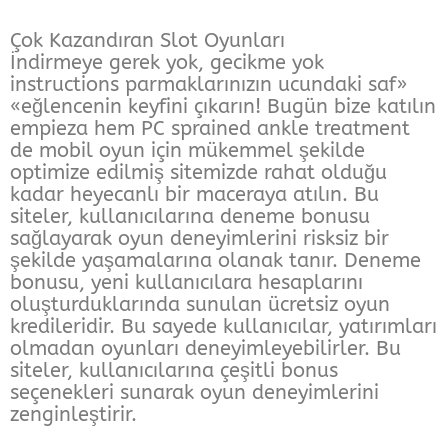
Çok Kazandıran Slot Oyunları
İndirmeye gerek yok, gecikme yok
instructions parmaklarınızın ucundaki saf»
«eğlencenin keyfini çıkarın! Bugün bize katılın
empieza hem PC sprained ankle treatment
de mobil oyun için mükemmel şekilde
optimize edilmiş sitemizde rahat olduğu
kadar heyecanlı bir maceraya atılın. Bu
siteler, kullanıcılarına deneme bonusu
sağlayarak oyun deneyimlerini risksiz bir
şekilde yaşamalarına olanak tanır. Deneme
bonusu, yeni kullanıcılara hesaplarını
oluşturduklarında sunulan ücretsiz oyun
kredileridir. Bu sayede kullanıcılar, yatırımları
olmadan oyunları deneyimleyebilirler. Bu
siteler, kullanıcılarına çeşitli bonus
seçenekleri sunarak oyun deneyimlerini
zenginleştirir.