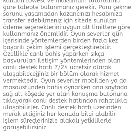
kanalın lowest ve maksimum tutarlarına
göre talepte bulunmanız gerekir. Para çekme
sorunu yaşamadan kazancınızı hesabınıza
transfer edebilmeniz için sitede sunulan
ödeme seçeneklerini uygun alt limitlere göre
kullanmanız önemlidir. Oyun severler gün
içerisinde yöntemlerden birden fazla kez
başarılı çekim işlemi gerçekleştirebilir.
Özellikle canlı bahis yaparken sıkça
başvurulan iletişim yöntemlerinden olan
canlı destek hattı 7/24 ücretsiz olarak
ulaşabileceğiniz bir bölüm olarak hizmet
vermektedir. Oyun severler mobilden ya da
masaüstünden bahis oynarken ana sayfada
sağ alt köşede yer alan konuşma butonuna
tıklayarak canlı destek hattından rahatlıkla
ulaşabilirler. Canlı destek hattı üzerinden
merak ettiğiniz her konuda bilgi alabilir
işlem süreçlerinizle alakalı yetkililerle
görüşebilirsiniz.