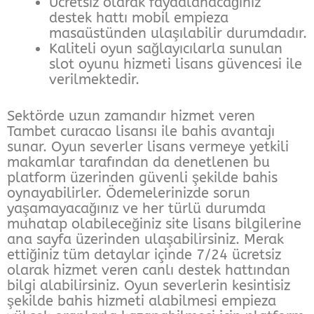
Ücretsiz olarak faydalanacağınız
destek hattı mobil empieza
masaüstünden ulaşılabilir durumdadır.
Kaliteli oyun sağlayıcılarla sunulan
slot oyunu hizmeti lisans güvencesi ile
verilmektedir.
Sektörde uzun zamandır hizmet veren
Tambet curacao lisansı ile bahis avantajı
sunar. Oyun severler lisans vermeye yetkili
makamlar tarafından da denetlenen bu
platform üzerinden güvenli şekilde bahis
oynayabilirler. Ödemelerinizde sorun
yaşamayacağınız ve her türlü durumda
muhatap olabileceğiniz site lisans bilgilerine
ana sayfa üzerinden ulaşabilirsiniz. Merak
ettiğiniz tüm detaylar içinde 7/24 ücretsiz
olarak hizmet veren canlı destek hattından
bilgi alabilirsiniz. Oyun severlerin kesintisiz
şekilde bahis hizmeti alabilmesi empieza