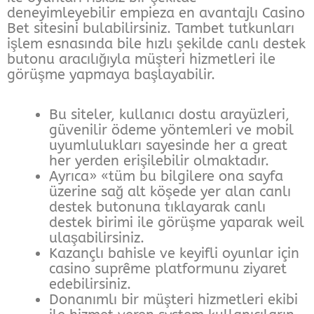
deneyimleyebilir empieza en avantajlı Casino
Bet sitesini bulabilirsiniz. Tambet tutkunları
işlem esnasında bile hızlı şekilde canlı destek
butonu aracılığıyla müşteri hizmetleri ile
görüşme yapmaya başlayabilir.
Bu siteler, kullanıcı dostu arayüzleri,
güvenilir ödeme yöntemleri ve mobil
uyumlulukları sayesinde her a great
her yerden erişilebilir olmaktadır.
Ayrıca» «tüm bu bilgilere ona sayfa
üzerine sağ alt köşede yer alan canlı
destek butonuna tıklayarak canlı
destek birimi ile görüşme yaparak weil
ulaşabilirsiniz.
Kazançlı bahisle ve keyifli oyunlar için
casino suprême platformunu ziyaret
edebilirsiniz.
Donanımlı bir müşteri hizmetleri ekibi