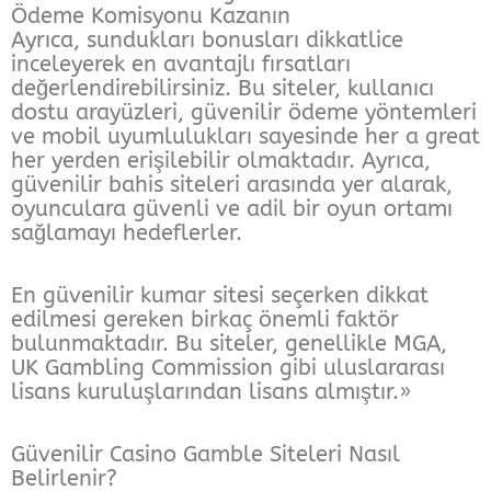
Ödeme Komisyonu Kazanın
Ayrıca, sundukları bonusları dikkatlice
inceleyerek en avantajlı fırsatları
değerlendirebilirsiniz. Bu siteler, kullanıcı
dostu arayüzleri, güvenilir ödeme yöntemleri
ve mobil uyumlulukları sayesinde her a great
her yerden erişilebilir olmaktadır. Ayrıca,
güvenilir bahis siteleri arasında yer alarak,
oyunculara güvenli ve adil bir oyun ortamı
sağlamayı hedeflerler.
En güvenilir kumar sitesi seçerken dikkat
edilmesi gereken birkaç önemli faktör
bulunmaktadır. Bu siteler, genellikle MGA,
UK Gambling Commission gibi uluslararası
lisans kuruluşlarından lisans almıştır.»
Güvenilir Casino Gamble Siteleri Nasıl
Belirlenir?