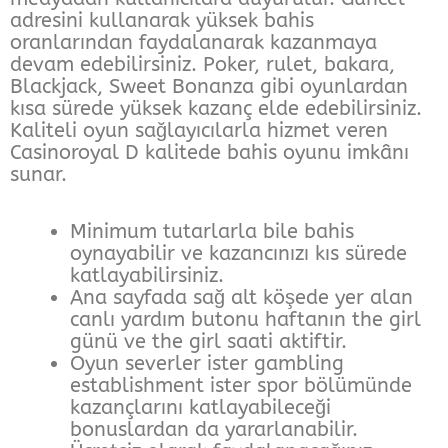
adresini kullanarak yüksek bahis
oranlarından faydalanarak kazanmaya
devam edebilirsiniz. Poker, rulet, bakara,
Blackjack, Sweet Bonanza gibi oyunlardan
kısa sürede yüksek kazanç elde edebilirsiniz.
Kaliteli oyun sağlayıcılarla hizmet veren
Casinoroyal D kalitede bahis oyunu imkânı
sunar.
Minimum tutarlarla bile bahis
oynayabilir ve kazancınızı kıs sürede
katlayabilirsiniz.
Ana sayfada sağ alt köşede yer alan
canlı yardım butonu haftanın the girl
günü ve the girl saati aktiftir.
Oyun severler ister gambling
establishment ister spor bölümünde
kazançlarını katlayabileceği
bonuslardan da yararlanabilir.