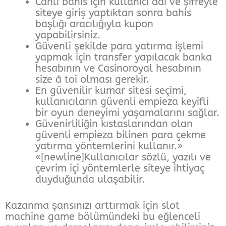
Canlı bahis için kullanıcı adı ve şifreyle
siteye giriş yaptıktan sonra bahis
başlığı aracılığıyla kupon
yapabilirsiniz.
Güvenli şekilde para yatırma işlemi
yapmak için transfer yapılacak banka
hesabının ve Casinoroyal hesabının
size à toi olması gerekir.
En güvenilir kumar sitesi seçimi,
kullanıcıların güvenli empieza keyifli
bir oyun deneyimi yaşamalarını sağlar.
Güvenirliliğin kıstaslarından olan
güvenli empieza bilinen para çekme
yatırma yöntemlerini kullanır.»
«[newline]Kullanıcılar sözlü, yazılı ve
çevrim içi yöntemlerle siteye ihtiyaç
duyduğunda ulaşabilir.
Kazanma şansınızı arttırmak için slot
machine game bölümündeki bu eğlenceli