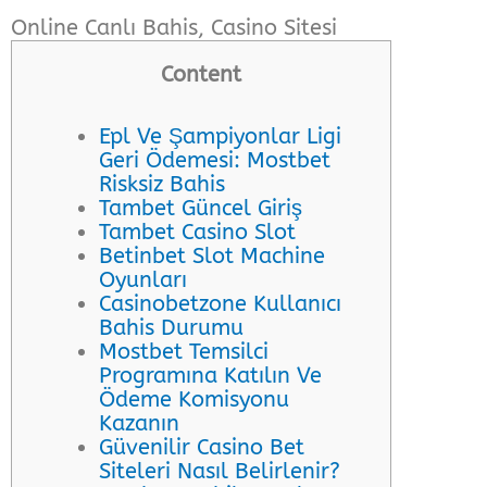
Online Canlı Bahis, Casino Sitesi
Content
Epl Ve Şampiyonlar Ligi
Geri Ödemesi: Mostbet
Risksiz Bahis
Tambet Güncel Giriş
Tambet Casino Slot
Betinbet Slot Machine
Oyunları
Casinobetzone Kullanıcı
Bahis Durumu
Mostbet Temsilci
Programına Katılın Ve
Ödeme Komisyonu
Kazanın
Güvenilir Casino Bet
Siteleri Nasıl Belirlenir?