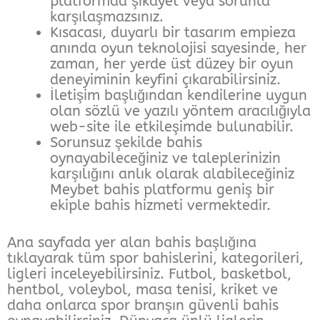
platformda şikâyet veya sorunla
karşılaşmazsınız.
Kısacası, duyarlı bir tasarım empieza
anında oyun teknolojisi sayesinde, her
zaman, her yerde üst düzey bir oyun
deneyiminin keyfini çıkarabilirsiniz.
İletişim başlığından kendilerine uygun
olan sözlü ve yazılı yöntem aracılığıyla
web-site ile etkileşimde bulunabilir.
Sorunsuz şekilde bahis
oynayabileceğiniz ve taleplerinizin
karşılığını anlık olarak alabileceğiniz
Meybet bahis platformu geniş bir
ekiple bahis hizmeti vermektedir.
Ana sayfada yer alan bahis başlığına
tıklayarak tüm spor bahislerini, kategorileri,
ligleri inceleyebilirsiniz. Futbol, basketbol,
hentbol, voleybol, masa tenisi, kriket ve
daha onlarca spor branşın güvenli bahis