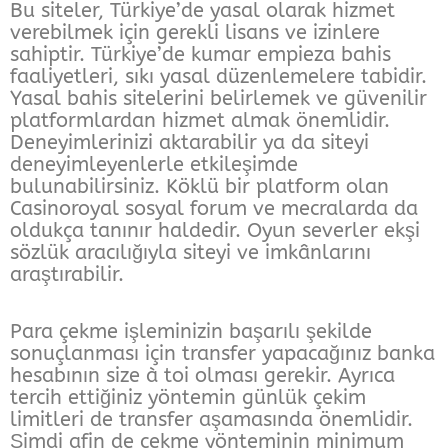
Bu siteler, Türkiye’de yasal olarak hizmet
verebilmek için gerekli lisans ve izinlere
sahiptir. Türkiye’de kumar empieza bahis
faaliyetleri, sıkı yasal düzenlemelere tabidir.
Yasal bahis sitelerini belirlemek ve güvenilir
platformlardan hizmet almak önemlidir.
Deneyimlerinizi aktarabilir ya da siteyi
deneyimleyenlerle etkileşimde
bulunabilirsiniz. Köklü bir platform olan
Casinoroyal sosyal forum ve mecralarda da
oldukça tanınır haldedir. Oyun severler ekşi
sözlük aracılığıyla siteyi ve imkânlarını
araştırabilir.
Para çekme işleminizin başarılı şekilde
sonuçlanması için transfer yapacağınız banka
hesabının size à toi olması gerekir. Ayrıca
tercih ettiğiniz yöntemin günlük çekim
limitleri de transfer aşamasında önemlidir.
Şimdi afin de çekme yönteminin minimum