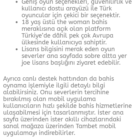
Geniş oyun seçenekleri, güvenilirlik ve
kullanıcı dostu arayüzü ile Türk
oyuncular için çekici bir seçenektir.
18 yaş üstü the woman bahis
meraklısına açık olan platform
Türkiye’de dâhil pek çok Avrupa
ülkesinde kullanıcıya sahiptir.
Lisans bilgisini merak eden oyun
severler ana sayfada sobre altta yer
joe lisans başlığını ziyaret edebilir.
Ayrıca canlı destek hattından da bahis
oynama işlemiyle ilgili detaylı bilgi
alabilirsiniz. Onu severlerin tercihine
bırakılmış olan mobil uygulama
kullanıcıların hızlı şekilde bahis hizmetlerine
ulaşabilmesi için tasarlanmıştır. İster ana
sayfa üzerinden ister akıllı cihazlarındaki
sanal mağaza üzerinden Tambet mobil
uygulamayı indirebilirler.