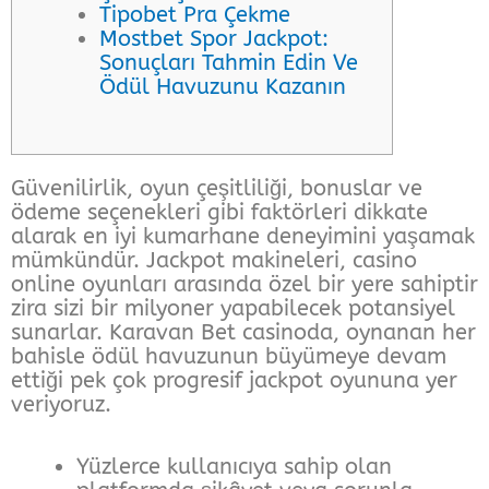
Tipobet Pra Çekme
Mostbet Spor Jackpot:
Sonuçları Tahmin Edin Ve
Ödül Havuzunu Kazanın
Güvenilirlik, oyun çeşitliliği, bonuslar ve
ödeme seçenekleri gibi faktörleri dikkate
alarak en iyi kumarhane deneyimini yaşamak
mümkündür. Jackpot makineleri, casino
online oyunları arasında özel bir yere sahiptir
zira sizi bir milyoner yapabilecek potansiyel
sunarlar. Karavan Bet casinoda, oynanan her
bahisle ödül havuzunun büyümeye devam
ettiği pek çok progresif jackpot oyununa yer
veriyoruz.
Yüzlerce kullanıcıya sahip olan