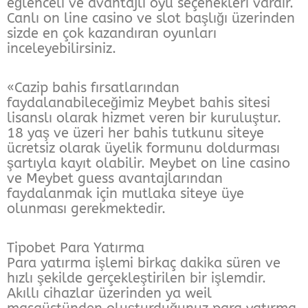
eğlenceli ve avantajlı oyu seçenekleri vardır.
Canlı on line casino ve slot başlığı üzerinden
sizde en çok kazandıran oyunları
inceleyebilirsiniz.
«Cazip bahis fırsatlarından
faydalanabileceğimiz Meybet bahis sitesi
lisanslı olarak hizmet veren bir kuruluştur.
18 yaş ve üzeri her bahis tutkunu siteye
ücretsiz olarak üyelik formunu doldurması
şartıyla kayıt olabilir. Meybet on line casino
ve Meybet guess avantajlarından
faydalanmak için mutlaka siteye üye
olunması gerekmektedir.
Tipobet Para Yatırma
Para yatırma işlemi birkaç dakika süren ve
hızlı şekilde gerçekleştirilen bir işlemdir.
Akıllı cihazlar üzerinden ya weil