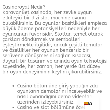
Casinoroyal Nedir?
KaravanBet casinoda, her zevke uygun
etkileyici bir dizi slot machine oyunu
bulabilirsiniz. Bu oyunlar basitlikleri empieza
büyük ödeme potansiyelleri nedeniyle her
oyuncunun favorisidir. Slotlar, temel olarak
çarkları döndürmek ve sembolleri
eşleştirmekle ilgilidir, ancak çeşitli temalar
ve özellikler her oyunun benzersiz bir
serüvene dönüşmesini sağlar. Kısacası,
duyarlı bir tasarım ve anında oyun teknolojisi
sayesinde, her zaman, her yerde üst düzey
bir oyun deneyiminin keyfini çıkarabilirsiniz.
Casino bölümüne giriş yaptığınızda
oyunların demolarını inceleyebilir ve
nasıl oynandığını demo videoları
üzerinden izleyebilirsiniz.
ES
Casino ve slot bölümüne özel