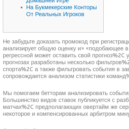
Домашней Игре
На Букмекерские Конторы
От Реальных Игроков
Не забудьте доказать промокод при регистрац
анализирует общую оценку и» «подобающее в
регрессной может оставить свой прогноз%2C у
прогнозах разработаны несколько фильтров%
спорта%2C а также фильтровать события в за
сопровождается анализом статистики команд
Мы помогаем бетторам анализировать событи
Большинство видов ставок публикуется с раз
матчах%2C предполагающих овертайм же сери
некоторое и компенсированных арбитром мину