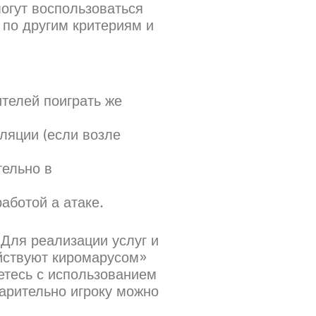
огут воспользоваться
 по другим критериям и
ителей поиграть же
ляции (если возле
ельно в
аботой а атаке.
 Для реализации услуг и
йствуют киромарусом»
тесь с использованием
арительно игроку можно