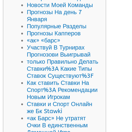
Новости Моей Команды
Прогнозы На день 7
Января
Популярные Разделы
Прогнозы Капперов
«ак» «барс»
Участвуй В Турнирах
Прогнозови Выигрывай
только Правильно Делать
Ставки%3A Какие Типы
Ставок Существуют%3F
Как ставить Ставки На
Спорт%3A Рекомендации
Новым Игрокам
Ставки и Спорт Онлайн
же Бк Stawki
«ак Барс» Не утратят
Очки В единственным