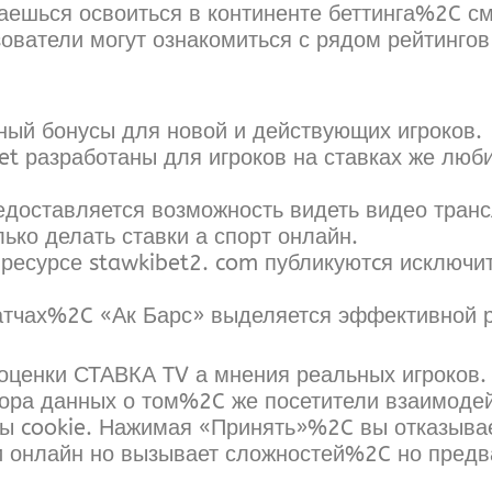
аешься освоиться в континенте беттинга%2C см
ователи могут ознакомиться с рядом рейтингов
ный бонусы для новой и действующих игроков.
bet разработаны для игроков на ставках же люб
доставляется возможность видеть видео транс
ько делать ставки а спорт онлайн.
есурсе stawkibet2. com публикуютcя исключит
атчах%2C «Ак Барс» выделяется эффективной р
 оценки СТАВКА TV а мнения реальных игроков.
бора данных о том%2C же посетители взаимоде
 cookie. Нажимая «Принять»%2C вы отказывае
и онлайн но вызывает сложностей%2C но предв