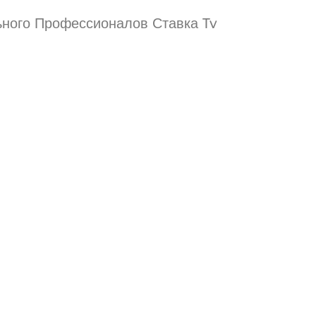
ьного Профессионалов Ставка Tv