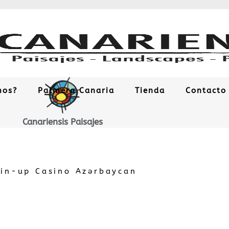
mos?
Palmera Canaria
Tienda
Contacto
Canariensis Paisajes
in-up Casino Azərbaycan