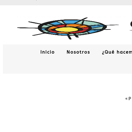
Ir
al
contenido
Inicio
Nosotros
¿Qué hace
«P