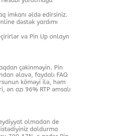
 hesabı yaratmağa
 imkanı əldə edirsiniz.
Online dəstək yardımı
irirlər və Pin Up onlayn
lmaqdan çəkinməyin. Pin
ndan əlavə, faydalı FAQ
ursunun köməyi ilə, həm
ri, ən azı 96% RTP əmsalı
qeydiyyat olmadan de
istədiyiniz doldurma