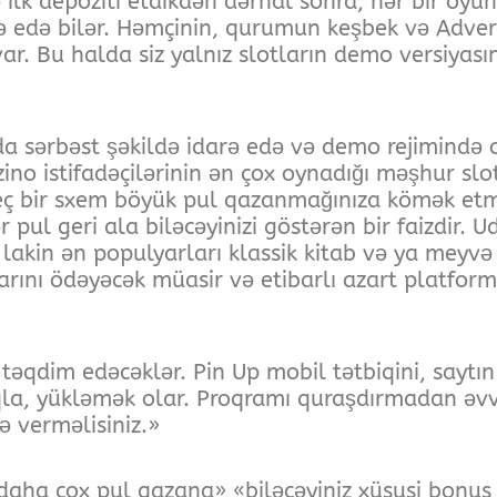
 ilk depoziti etdikdən dərhal sonra, hər bir oy
də edə bilər. Həmçinin, qurumun keşbek və Adve
r. Bu halda siz yalnız slotların demo versiyasın
zda sərbəst şəkildə idarə edə və demo rejimin
no istifadəçilərinin ən çox oynadığı məşhur slot
eç bir sxem böyük pul qazanmağınıza kömək et
ul geri ala biləcəyinizi göstərən bir faizdir. U
lakin ən populyarları klassik kitab və ya meyvə
rını ödəyəcək müasir və etibarlı azart platforma
 təqdim edəcəklər. Pin Up mobil tətbiqini, saytı
la, yükləmək olar. Proqramı quraşdırmadan əvv
 verməlisiniz.»
daha çox pul qazana» «biləcəyiniz xüsusi bonus o