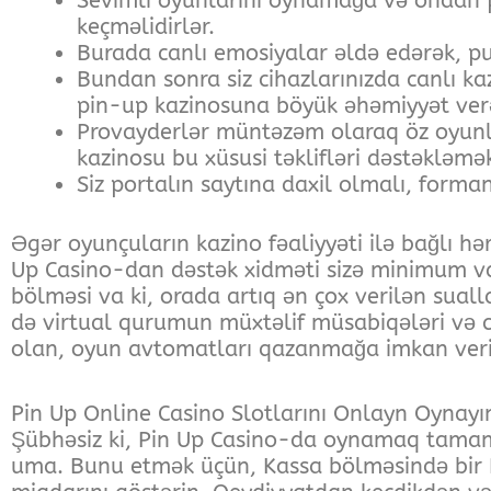
Sevimli oyunlarını oynamağa və ondan 
keçməlidirlər.
Burada canlı emosiyalar əldə edərək, p
Bundan sonra siz cihazlarınızda canlı ka
pin-up kazinosuna böyük əhəmiyyət verə
Provayderlər müntəzəm olaraq öz oyunla
kazinosu bu xüsusi təklifləri dəstəklə
Siz portalın saytına daxil olmalı, forman
Əgər oyunçuların kazino fəaliyyəti ilə bağlı h
Up Casino-dan dəstək xidməti sizə minimum vax
bölməsi va ki, orada artıq ən çox verilən sual
də virtual qurumun müxtəlif müsabiqələri və c
olan, oyun avtomatları qazanmağa imkan veri
Pin Up Online Casino Slotlarını Onlayn Oynayı
Şübhəsiz ki, Pin Up Casino-da oynamaq tamam
uma. Bunu etmək üçün, Kassa bölməsində bir Pi