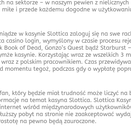
ych na sektorze – w naszym pewien z nielicznyc
le miłe i przede każdemu dogodne w użytkowani
iądze w kasynie Slottica zaloguj się na swe rac
a casino login, wymyślony w czasie procesu reje
k Book of Dead, Gonzo’s Quest bądź Starburst –
mże kasynie. Korzystając wraz ze wszelkich 3 m
ę wraz z polskim pracownikiem. Czas przewidywa
ż od momentu tegoż, podczas gdy o wypłatę popro
 fan, który będzie miał trudność może liczyć na
ormacje na temat kasyna Slottica. Slottica Kasy
 internet wśród międzynarodowych użytkownikó
 dłuższy pobyt na stronie nie zaakceptować wydaj
prostotę na pewno będą zauroczone.