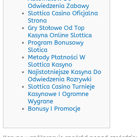
Odwiedzenia Zabawy
Slottica Casino Oficjalna
Strona
Grу Stоłоwе Оd Tор
Kаsуnа Оnlіnе Slоttіса
Program Bonusowy
Slotica
Metody Płatności W
Slottica Kasyno
Najistotniejsze Kasyna Do
Odwiedzenia Rozrywki
Slottica Casino Turnieje
Kasynowe I Ogromne
Wygrane
Bonusy I Promocje