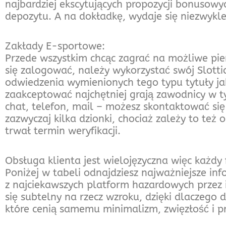
najbardziej ekscytujących propozycji bonusow
depozytu. A na dokładkę, wydaje się niezwyk
Zakłady E-sportowe:
Przede wszystkim chcąc zagrać na możliwe pien
się zalogować, należy wykorzystać swój Slottic
odwiedzenia wymienionych tego typu tytuły ja
zaakceptować najchętniej grają zawodnicy w ty
chat, telefon, mail – możesz skontaktować si
zazwyczaj kilka dzionki, chociaż zależy to te
trwał termin weryfikacji.
Obsługa klienta jest wielojęzyczna więc każdy
Poniżej w tabeli odnajdziesz najważniejsze inf
z najciekawszych platform hazardowych przez
się subtelny na rzecz wzroku, dzięki dlaczego
które cenią samemu minimalizm, zwięzłość i 