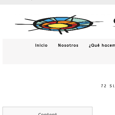
Ir
al
contenido
Inicio
Nosotros
¿Qué hace
72 S