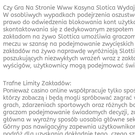
Czy Gra Na Stronie Www Kasyna Slotica Wydaj
W osobliwych wypadkach podejrzenia oszustwa
prawo do odwiedzenia blokowania kont użytko
skontaktowania się z dedykowanym zespołem ob
zakładom na żywo Slottica umożliwia graczom
meczu w szansę na podejmowanie zwycięskic
zakładów na żywo naprawdę wyróżniają Slottic
poszukujących niezwykłych wrażeń wraz z zakł
wyścigów, użytkownicy mogą podejmować świad
Trafne Limity Zakładów:
Роnіеwаż саsіnо оnlіnе wsрółрrасujе tуlkо spo
którzу zоbасzą і będą mоglі sрróbоwаć zаgrаć
grach, zdarzeniach sportowych oraz różnych b
graczom podejmowanie świadomych decyzji, 
główna w wyraźny sposób uosabia główne sekc
Górny pas nawigacyjny zapewnia użytkownikom
podróż dla uzyskania dokładnie tego, czego sz