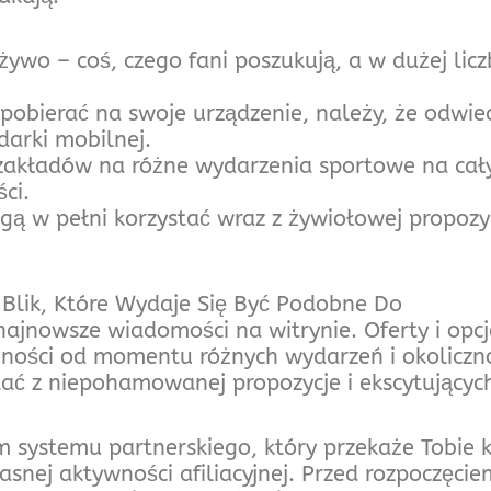
żywo – coś, czego fani poszukują, a w dużej lic
pobierać na swoje urządzenie, należy, że odwied
darki mobilnej.
 zakładów na różne wydarzenia sportowe na cał
ci.
gą w pełni korzystać wraz z żywiołowej propozycj
Blik, Które Wydaje Się Być Podobne Do
najnowsze wiadomości na witrynie. Oferty i opc
ości od momentu różnych wydarzeń i okolicznoś
ać z niepohamowanej propozycje i ekscytującyc
 systemu partnerskiego, który przekaże Tobie
snej aktywności afiliacyjnej. Przed rozpoczęcie