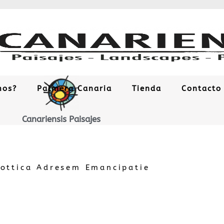
mos?
Palmera Canaria
Tienda
Contacto
Canariensis Paisajes
lottica Adresem Emancipatie