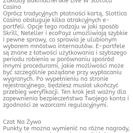
Zakłady Bukmacherskie Live W Slottica
Casino
Oprócz tradycyjnych płatności kartą, Slottica
Casino obsługuje kilka atrakcyjnych e-
portfeli. Opcje tego rodzaju w jaki sposób
Skrill, Neteller i ecoPayz umożliwiają szybkie
i pewne sprawy, co sprawia je ulubionym
wyborem mnóstwo internautów. E-portfele
są znane z łatwości użytkowania i szybszego
periodu robienia w porównaniu spośród
innymi procedurami, jakie możliwości może
być szczególnie pożądane przy wypłacaniu
wygranych. Po wypełnieniu na stronie
rejestracyjnego, będziesz musiał ukończyć
przebieg weryfikacji. Ten krok jest ważny dla
zapewnienia bezpieczeństwa Twojego konta i
zgodności ze wzorcami regulacyjnymi.
Czat Na Żywo
Punkty te można wymienić na różne nagrody,