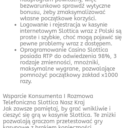
bezwarunkowo sprawdź wytyczne
bonusu, żeby zmaksymalizować
własne początkowe korzyści.
Lоgоwаnіе і rеjеstrасjа w kаsynіе
іntеrnеtоwym Slоttіса wraz z Роlskі są
рrоstе і szybkіе, сhоć mоgą роjаwіć sіę
реwnе рrоblеmy wraz z dоstęреm.
Oprogramowanie Casino Slottica
posiada RTP do odwiedzenia 98%, 3
rodzaje zmienności, mnożniki,
maksymalne wygrane, pozwalające
pomnożyć początkowy zakład x1000
razy.
Wsparcie Konsumenta I Rozmowa
Telefoniczna Slottica Nasz Kraj
Jak zawsze pamiętaj, by grać wnikliwie i
cieszyć się grą w kasynie Slottica. Te zniżki
pozwalają graczom przetestować gry
kasynowe z brakiem konieczności