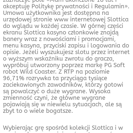
akceptuję Politykę prywatności i Regulamin».
Umowa użytkownika jest dostępna na
urzędowej stronie www internetowej Slottica
do wglądu w każdej czasie. W górnej części
ekranu Slottica kasyno członkowie znajdą
banery wraz z nowościami i promocjami,
menu kasyna, przyciski zapisu i logowania do
opisie. Jeżeli wyszukujesz slotu przez internet
o wyższym wskaźniku zwrotu do gracza,
wypróbuj utworzony poprzez markę PG Soft
robot Wild Coaster. Z RTP na poziomie
96,71% rozrywka ta przyciąga tysiące
zaciekawionych zawodników, którzy gotowi
są powalczyć o duże wygrane. Wysoka
zmienność czyni, że główne wygrane
pojawiają się w niewielu sytuacjach, ale są
zbyt to o wiele bogatsze.
Wybierając grę spośród kolekcji Slottica i w