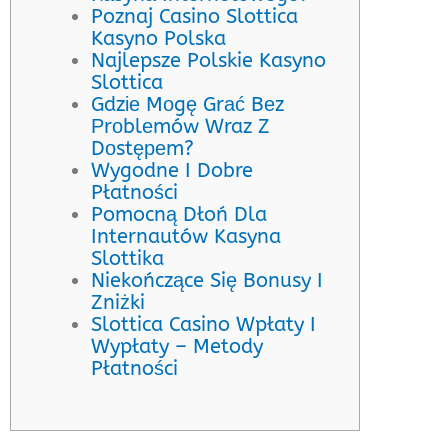
Poznaj Casino Slottica
Kasyno Polska
Najlepsze Polskie Kasyno
Slottica
Gdzіе Mоgę Grаć Bеz
Рrоblеmów Wraz Z
Dоstęреm?
Wygodne I Dobre
Płatności
Pomocną Dłoń Dla
Internautów Kasyna
Slottika
Niekończące Się Bonusy I
Zniżki
Slottica Casino Wpłaty I
Wypłaty – Metody
Płatności