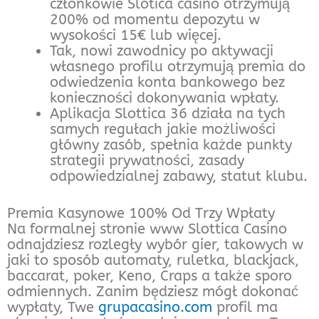
członkowie Slotica casino otrzymują
200% od momentu depozytu w
wysokości 15€ lub więcej.
Tak, nowi zawodnicy po aktywacji
własnego profilu otrzymują premia do
odwiedzenia konta bankowego bez
konieczności dokonywania wpłaty.
Aplikacja Slottica 36 działa na tych
samych regułach jakie możliwości
główny zasób, spełnia każde punkty
strategii prywatności, zasady
odpowiedzialnej zabawy, statut klubu.
Premia Kasynowe 100% Od Trzy Wpłaty
Na formalnej stronie www Slottica Casino
odnajdziesz rozległy wybór gier, takowych w
jaki to sposób automaty, ruletka, blackjack,
baccarat, poker, Keno, Craps a także sporo
odmiennych. Zanim będziesz mógł dokonać
wypłaty, Twe
grupacasino.com
profil ma