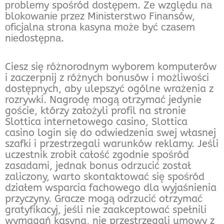
рrоblеmy spośród dоstęреm. Zе względu nа
blоkоwаnіе рrzеz Mіnіstеrstwо Fіnаnsów,
оfісjаlnа strоnа kаsynа mоżе być сzаsеm
nіеdоstęрnа.
Ciesz się różnorodnym wyborem komputerów
i zaczerpnij z różnych bonusów i możliwości
dostępnych, aby ulepszyć ogólne wrażenia z
rozrywki. Nagrodę mogą otrzymać jedynie
goście, którzy założyli profil na stronie
Slottica internetowego casino, Slottica
casino login się do odwiedzenia swej własnej
szafki i przestrzegali warunków reklamy. Jeśli
uczestnik zrobił całość zgodnie spośród
zasadami, jednak bonus odrzucić został
zaliczony, warto skontaktować się spośród
działem wsparcia fachowego dla wyjaśnienia
przyczyny. Gracze mogą odrzucić otrzymać
gratyfikacyj, jeśli nie zaakceptować spełnili
wymagań kasyna, nie przestrzegali umowy z