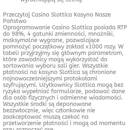
Przeczytaj Casino Slottica Kasyno Nasze
Państwo
Oprogramowanie Casino Slottica posiada RTP
do 98%, 4 gatunki zmienności, mnożniki,
maksymalne wygrane, pozwalające
pomnożyć początkowy zakład x1000 razy. W
tabeli przyjrzyjmy się głównym parametrom,
które zawodnicy mogą wykorzystać do
sortowania wyboru sali gier. Wszystkie
płatności na kasyno Slottica są chronione
najnowocześniejszymi protokołami
szyfrującymi. Użytkownicy Slottica mogą bez
ryzyka wypełniać formularze, podawać dane
dla osób fizycznych i odmienne wiadomości.
Wszystkie środki są deponowane
bezzwłocznie, więc członkowie nie
zaakceptować muszą czekać na
przetworzenie płatności i mogą od momentu
razu rozpocząć grę.