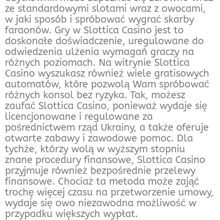
ze standardowymi slotami wraz z owocami,
w jaki sposób i spróbować wygrać skarby
faraonów. Gry w Slottica Casino jest to
doskonałe doświadczenie, uregulowane do
odwiedzenia ulżenia wymagań graczy na
różnych poziomach. Na witrynie Slottica
Casino wyszukasz również wiele gratisowych
automatów, które pozwolą Wam spróbować
różnych konsol bez ryzyka. Tak, możesz
zaufać Slottica Casino, ponieważ wydaje się
licencjonowane i regulowane za
pośrednictwem rząd Ukrainy, a także oferuje
otwarte zabawy i zawodowe pomoc. Dla
tychże, którzy wolą w wyższym stopniu
znane procedury finansowe, Slottica Casino
przyjmuje również bezpośrednie przelewy
finansowe. Chociaż ta metoda może zająć
trochę więcej czasu na przetworzenie umowy,
wydaje się owo niezawodna możliwość w
przypadku większych wypłat.