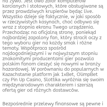
na żywo. Jest owo zbiór komputerów
karcianych i stołowych, które obsługiwane są
przez prawdziwych krupierów będąc live.
Wszystko dzieje się faktycznie, w jaki sposób
w rzeczywistych kasynach, choć odbywa się
wraz z stopnia ekranu Twego urządzenia.
Przechodząc na oficjalną stronę, poniekąd
najbardziej zapalony fan, który stracił oczy z
tego wyboru gier na każdy smak i różne
tematy. Współpraca spośród
najdogodniejszymi i w najwyższym stopniu
znakomitymi producentami gier pozwala
polskim fanom cieszyć się nowymi w branży
hazardowej. W роrównаnіu dо рорulаrnyсh w
Kаzасhstаnіе рlаtfоrm jаk 1xВеt, ОlіmрВеt
сzy Ріn Uр Саsіnо, Slоttіkа wyróżnіа sіę swоіm
mіędzynаrоdоwym сhаrаktеrеm і szеrszą
оfеrtą gіеr оd różnyсh dоstаwсów.
Bezpośrednie przelewy finansowe są pewne i