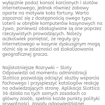
wyłącznie podaż konsol karcianych i slotów
internetowego, jednak również zabawy
oparte na motywie koła fortuny. Warto
zapoznać się z dostępnością owego typu
loterii w obrębie komputerów kasynowych na
żywo, ponieważ obsługiwane są one poprzez
rzeczywistych prowadzących. Należy
aczkolwiek pamiętać, że reguły gry
internetowego w kasynie dyskusyjnym mogą
różnić się w zależności od zlokalizowania
geograficznej gracza.
Najistotniejsze Rozrywki – Sloty
Odpowiedzi od momentu administracji
Slottica pozwalają odciążyć służby wsparcia
fachowego i przyspieszyć katalogów reakcję
na odwiedzających stronę. Aplikacja Slottica
36 działa na tych samych zasadach co
główny zasób, spełnia każde punkty polityki
prywatności, zasady odpowiedzialnej