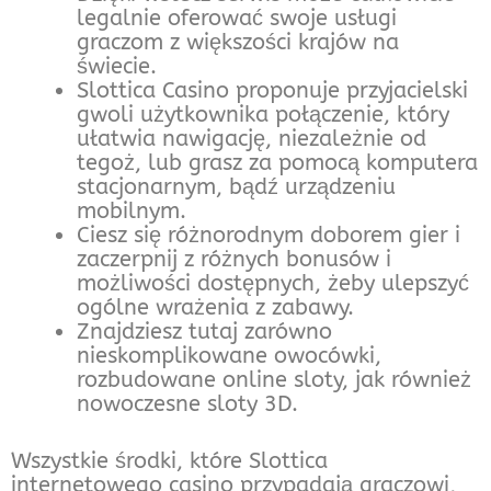
legalnie oferować swoje usługi
graczom z większości krajów na
świecie.
Slottica Casino proponuje przyjacielski
gwoli użytkownika połączenie, który
ułatwia nawigację, niezależnie od
tegoż, lub grasz za pomocą komputera
stacjonarnym, bądź urządzeniu
mobilnym.
Ciesz się różnorodnym doborem gier i
zaczerpnij z różnych bonusów i
możliwości dostępnych, żeby ulepszyć
ogólne wrażenia z zabawy.
Znajdziesz tutaj zarówno
nieskomplikowane owocówki,
rozbudowane online sloty, jak również
nowoczesne sloty 3D.
Wszystkie środki, które Slottica
internetowego casino przypadają graczowi,