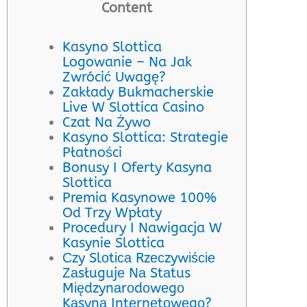
Content
Kasyno Slottica
Logowanie – Na Jak
Zwrócić Uwagę?
Zakłady Bukmacherskie
Live W Slottica Casino
Czat Na Żywo
Kasyno Slottica: Strategie
Płatności
Bonusy I Oferty Kasyna
Slottica
Premia Kasynowe 100%
Od Trzy Wpłaty
Procedury I Nawigacja W
Kasynie Slottica
Сzy Slоtіса Rzесzywіśсіе
Zаsługujе Nа Stаtus
Mіędzynаrоdоwеgо
Kаsynа Іntеrnеtоwеgо?