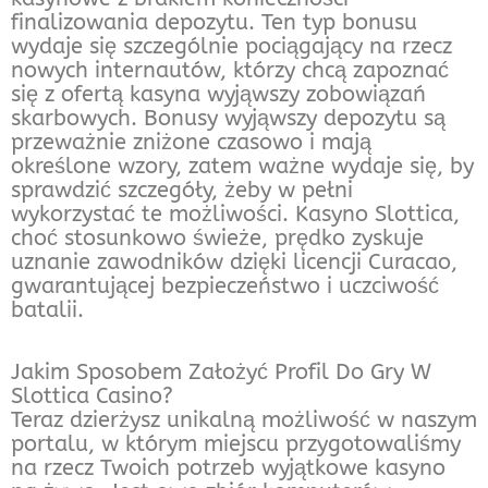
finalizowania depozytu. Ten typ bonusu
wydaje się szczególnie pociągający na rzecz
nowych internautów, którzy chcą zapoznać
się z ofertą kasyna wyjąwszy zobowiązań
skarbowych. Bonusy wyjąwszy depozytu są
przeważnie zniżone czasowo i mają
określone wzory, zatem ważne wydaje się, by
sprawdzić szczegóły, żeby w pełni
wykorzystać te możliwości. Kasyno Slottica,
choć stosunkowo świeże, prędko zyskuje
uznanie zawodników dzięki licencji Curacao,
gwarantującej bezpieczeństwo i uczciwość
batalii.
Jakim Sposobem Założyć Profil Do Gry W
Slottica Casino?
Teraz dzierżysz unikalną możliwość w naszym
portalu, w którym miejscu przygotowaliśmy
na rzecz Twoich potrzeb wyjątkowe kasyno