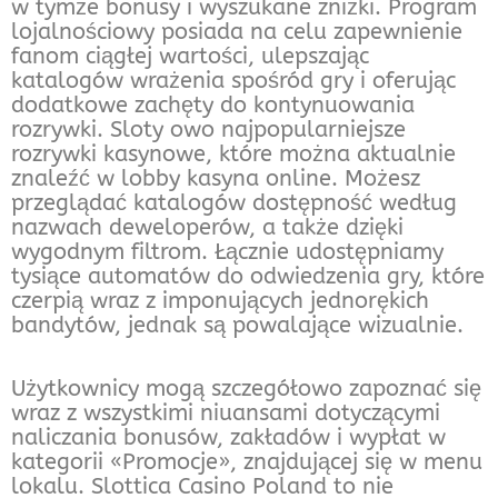
w tymże bonusy i wyszukane zniżki. Program
lojalnościowy posiada na celu zapewnienie
fanom ciągłej wartości, ulepszając
katalogów wrażenia spośród gry i oferując
dodatkowe zachęty do kontynuowania
rozrywki. Sloty owo najpopularniejsze
rozrywki kasynowe, które można aktualnie
znaleźć w lobby kasyna online. Możesz
przeglądać katalogów dostępność według
nazwach deweloperów, a także dzięki
wygodnym filtrom. Łącznie udostępniamy
tysiące automatów do odwiedzenia gry, które
czerpią wraz z imponujących jednorękich
bandytów, jednak są powalające wizualnie.
Użytkownicy mogą szczegółowo zapoznać się
wraz z wszystkimi niuansami dotyczącymi
naliczania bonusów, zakładów i wypłat w
kategorii «Promocje», znajdującej się w menu
lokalu. Slottica Casino Poland to nie