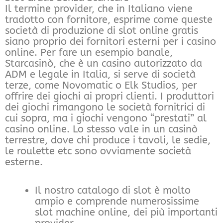
Il termine provider, che in Italiano viene
tradotto con fornitore, esprime come queste
società di produzione di slot online gratis
siano proprio dei fornitori esterni per i casino
online. Per fare un esempio banale,
Starcasinò, che è un casino autorizzato da
ADM e legale in Italia, si serve di società
terze, come Novomatic o Elk Studios, per
offrire dei giochi ai propri clienti. I produttori
dei giochi rimangono le società fornitrici di
cui sopra, ma i giochi vengono “prestati” al
casino online. Lo stesso vale in un casinò
terrestre, dove chi produce i tavoli, le sedie,
le roulette etc sono ovviamente società
esterne.
Il nostro catalogo di slot è molto
ampio e comprende numerosissime
slot machine online, dei più importanti