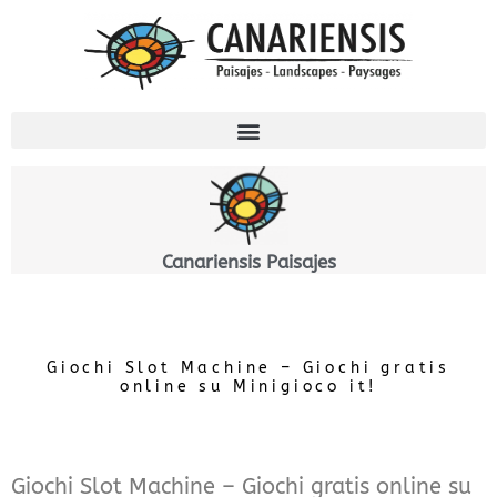
Ir
al
contenido
Canariensis Paisajes
Giochi Slot Machine – Giochi gratis
online su Minigioco it!
Giochi Slot Machine – Giochi gratis online su