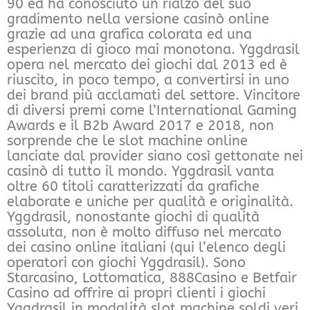
90 ed ha conosciuto un rialzo del suo
gradimento nella versione casinò online
grazie ad una grafica colorata ed una
esperienza di gioco mai monotona. Yggdrasil
opera nel mercato dei giochi dal 2013 ed è
riuscito, in poco tempo, a convertirsi in uno
dei brand più acclamati del settore. Vincitore
di diversi premi come l’International Gaming
Awards e il B2b Award 2017 e 2018, non
sorprende che le slot machine online
lanciate dal provider siano così gettonate nei
casinò di tutto il mondo. Yggdrasil vanta
oltre 60 titoli caratterizzati da grafiche
elaborate e uniche per qualità e originalità.
Yggdrasil, nonostante giochi di qualità
assoluta, non è molto diffuso nel mercato
dei casino online italiani (qui l’elenco degli
operatori con giochi Yggdrasil). Sono
Starcasino, Lottomatica, 888Casino e Betfair
Casino ad offrire ai propri clienti i giochi
Yggdrasil in modalità slot machine soldi veri.