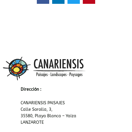
Dirección :
CANARIENSIS PAISAJES
Calle Sorolla, 3,
35580, Playa Blanca – Yaiza
LANZAROTE