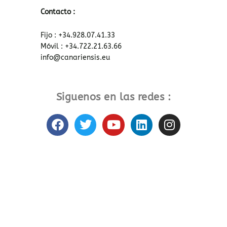
Contacto :
Fijo : +34.928.07.41.33
Móvil : +34.722.21.63.66
info@canariensis.eu
Siguenos en las redes :
F
T
Y
L
I
a
w
o
i
n
c
i
u
n
s
e
t
t
k
t
b
t
u
e
a
o
e
b
d
g
o
r
e
i
r
k
n
a
m