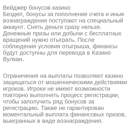
Вейджер бонусов казино
Бездеп, бонусы за пополнение счета и иные
вознаграждения поступают на специальный
аккаунт. Снять деньги сразу нельзя.
Денежные призы или добычи с бесплатных
вращений нужно отыграть. После
соблюдения условия отыгрыша, финансы
будут доступны для перевода в Казино
Вулкан.
Ограничения на выплаты позволяют казино
защищаться от мошенническими действиями
игроков. Игроки не имеют возможности
повторно выполнять процесс регистрации,
чтобы заполучить ряд бонусов за
регистрацию. Также не гарантирован
моментальный выплата финансовых призов,
выигранных в виде вознаграждения.