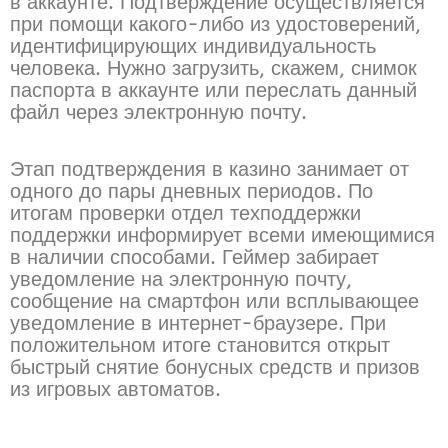
в аккаунте. Подтверждение осуществляется
при помощи какого-либо из удостоверений,
идентифицирующих индивидуальность
человека. Нужно загрузить, скажем, снимок
паспорта в аккаунте или переслать данный
файл через электронную почту.
Этап подтверждения в казино занимает от
одного до пары дневных периодов. По
итогам проверки отдел техподдержки
поддержки информирует всеми имеющимися
в наличии способами. Геймер забирает
уведомление на электронную почту,
сообщение на смартфон или всплывающее
уведомление в интернет-браузере. При
положительном итоге становится открыт
быстрый снятие бонусных средств и призов
из игровых автоматов.