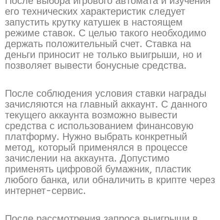
После выбора игрового автомата и изучения
его технических характеристик следует
запустить крутку катушек в настоящем
режиме ставок. С целью такого необходимо
держать положительный счет. Ставка на
деньги приносит не только выигрыши, но и
позволяет вывести бонусные средства.
После соблюдения условия ставки награды
зачисляются на главный аккаунт. С данного
текущего аккаунта возможно вывести
средства с использованием финансовую
платформу. Нужно выбрать конкретный
метод, который применялся в процессе
зачислении на аккаунта. Допустимо
применять цифровой бумажник, пластик
любого банка, или обналичить в крипте через
интернет-сервис.
После рассмотрения запроса выигрыши в