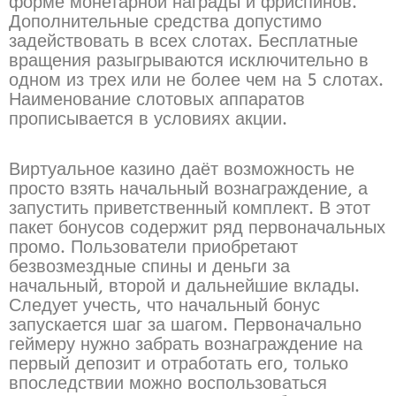
форме монетарной награды и фриспинов.
Дополнительные средства допустимо
задействовать в всех слотах. Бесплатные
вращения разыгрываются исключительно в
одном из трех или не более чем на 5 слотах.
Наименование слотовых аппаратов
прописывается в условиях акции.
Виртуальное казино даёт возможность не
просто взять начальный вознаграждение, а
запустить приветственный комплект. В этот
пакет бонусов содержит ряд первоначальных
промо. Пользователи приобретают
безвозмездные спины и деньги за
начальный, второй и дальнейшие вклады.
Следует учесть, что начальный бонус
запускается шаг за шагом. Первоначально
геймеру нужно забрать вознаграждение на
первый депозит и отработать его, только
впоследствии можно воспользоваться