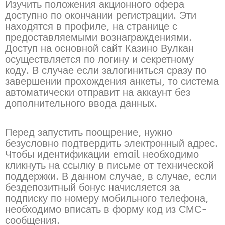
Изучить положения акционного офера
доступно по окончании регистрации. Эти
находятся в профиле, на странице с
предоставляемыми вознаграждениями.
Доступ на основной сайт Казино Вулкан
осуществляется по логину и секретному
коду. В случае если залогиниться сразу по
завершении прохождения анкеты, то система
автоматически отправит на аккаунт без
дополнительного ввода данных.
Перед запустить поощрение, нужно
безусловно подтвердить электронный адрес.
Чтобы идентификации email необходимо
кликнуть на ссылку в письме от технической
поддержки. В данном случае, в случае, если
бездепозитный бонус начисляется за
подписку по номеру мобильного телефона,
необходимо вписать в форму код из СМС-
сообщения.