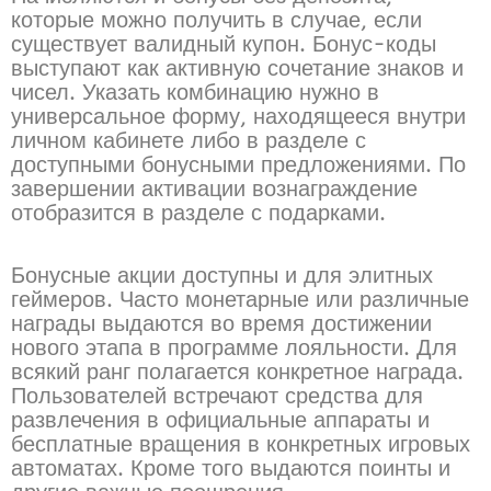
которые можно получить в случае, если
существует валидный купон. Бонус-коды
выступают как активную сочетание знаков и
чисел. Указать комбинацию нужно в
универсальное форму, находящееся внутри
личном кабинете либо в разделе с
доступными бонусными предложениями. По
завершении активации вознаграждение
отобразится в разделе с подарками.
Бонусные акции доступны и для элитных
геймеров. Часто монетарные или различные
награды выдаются во время достижении
нового этапа в программе лояльности. Для
всякий ранг полагается конкретное награда.
Пользователей встречают средства для
развлечения в официальные аппараты и
бесплатные вращения в конкретных игровых
автоматах. Кроме того выдаются поинты и