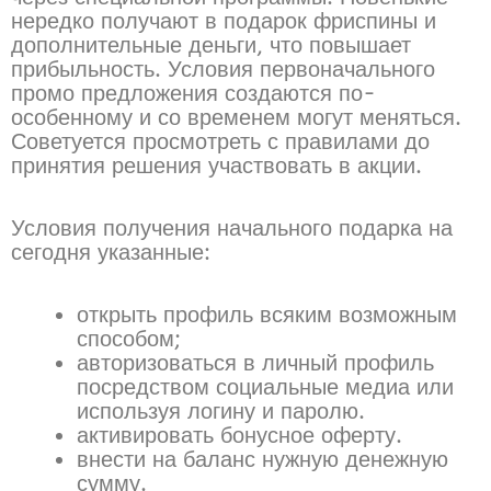
нередко получают в подарок фриспины и
дополнительные деньги, что повышает
прибыльность. Условия первоначального
промо предложения создаются по-
особенному и со временем могут меняться.
Советуется просмотреть с правилами до
принятия решения участвовать в акции.
Условия получения начального подарка на
сегодня указанные:
открыть профиль всяким возможным
способом;
авторизоваться в личный профиль
посредством социальные медиа или
используя логину и паролю.
активировать бонусное оферту.
внести на баланс нужную денежную
сумму.