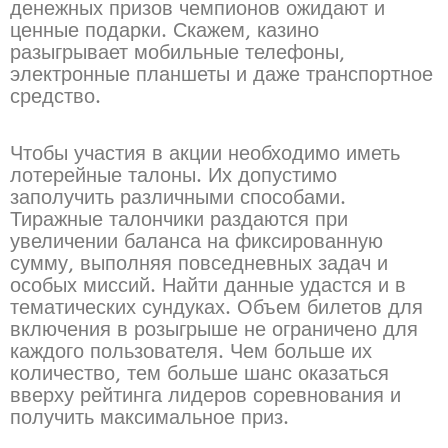
денежных призов чемпионов ожидают и
ценные подарки. Скажем, казино
разыгрывает мобильные телефоны,
электронные планшеты и даже транспортное
средство.
Чтобы участия в акции необходимо иметь
лотерейные талоны. Их допустимо
заполучить различными способами.
Тиражные талончики раздаются при
увеличении баланса на фиксированную
сумму, выполняя повседневных задач и
особых миссий. Найти данные удастся и в
тематических сундуках. Объем билетов для
включения в розыгрыше не ограничено для
каждого пользователя. Чем больше их
количество, тем больше шанс оказаться
вверху рейтинга лидеров соревнования и
получить максимальное приз.