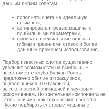
данным легким советам:
пополнять счета на идеальную
стоимость;
активировать игровые машины с
прибыльными параметрами;
выбирать премиальные оферы с
гибкими правилами ставок и более
длинным временем использования.
Подбор известных слотов существенно
увеличит возможности на выигрыш. В
ассортименте клуба Вулкан Рояль
предложено обилие аттракционов,
выделяющихся 3D-графикой,
высококлассной анимацией и звуковым
оформлением. Но зрительная компонента не
столь значима, как технические свойства.
Нужно подбирать слотовые машины с