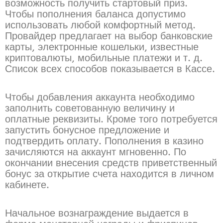
возможность получить стартовый приз.
Чтобы пополнения баланса допустимо
использовать любой комфортный метод.
Провайдер предлагает на выбор банковские
карты, электронные кошельки, известные
криптовалюты, мобильные платежи и т. д.
Список всех способов показывается в Кассе.
Чтобы добавления аккаунта необходимо
заполнить советованную величину и
оплатные реквизиты. Кроме того потребуется
запустить бонусное предложение и
подтвердить оплату. Пополнения в казино
зачисляются на аккаунт мгновенно. По
окончании внесения средств приветственный
бонус за открытие счета находится в личном
кабинете.
Начальное вознаграждение выдается в