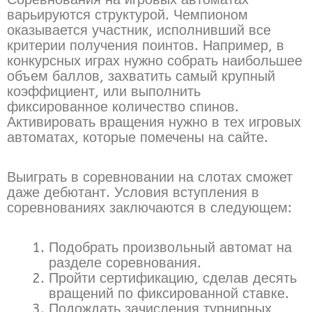
варьируются структурой. Чемпионом
оказывается участник, исполнивший все
критерии получения поинтов. Например, в
конкурсных играх нужно собрать наибольшее
объем баллов, захватить самый крупный
коэффициент, или выполнить
фиксированное количество спинов.
Активировать вращения нужно в тех игровых
автоматах, которые помечены на сайте.
Выиграть в соревновании на слотах сможет
даже дебютант. Условия вступления в
соревнованиях заключаются в следующем:
Подобрать произвольный автомат на
разделе соревнования.
Пройти сертификацию, сделав десять
вращений по фиксированной ставке.
Подождать зачисления турнирных