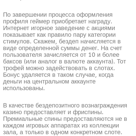
По завершении процесса оформления
профиля геймер приобретает награду.
Интернет игорное заведение с акциями
показывает как правило пару категории
стимулов. Скажем, бездеп начисляется в
виде определенной суммы денег. На счет
пользователя зачисляется от 10 и более
баксов (или аналог в валюте аккаунта). Тот
трофей можно задействовать в слотах.
Бонус удаляется в таком случае, когда
деньги на центральном аккаунте
использованы.
В качестве бездепозитного вознаграждения
казино предоставляет и фриспины.
Премиальные спины предоставляются не в
каждом игровых аппаратах из коллекции
зала, а только в одном конкретном слоте.