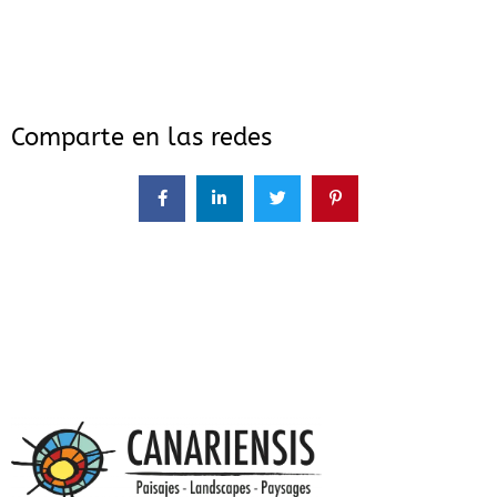
Comparte en las redes