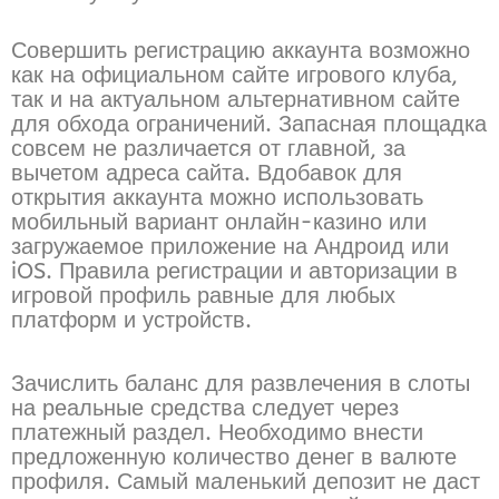
Совершить регистрацию аккаунта возможно
как на официальном сайте игрового клуба,
так и на актуальном альтернативном сайте
для обхода ограничений. Запасная площадка
совсем не различается от главной, за
вычетом адреса сайта. Вдобавок для
открытия аккаунта можно использовать
мобильный вариант онлайн-казино или
загружаемое приложение на Андроид или
iOS. Правила регистрации и авторизации в
игровой профиль равные для любых
платформ и устройств.
Зачислить баланс для развлечения в слоты
на реальные средства следует через
платежный раздел. Необходимо внести
предложенную количество денег в валюте
профиля. Самый маленький депозит не даст