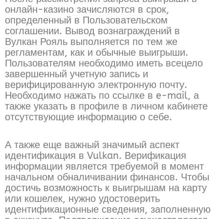
онлайн-казино зачисляются в срок,
определенный в Пользовательском
соглашении. Вывод вознаграждений в
Вулкан Рояль выполняется по тем же
регламентам, как и обычные выигрыши.
Пользователям необходимо иметь всецело
завершенный учетную запись и
верифицированную электронную почту.
Необходимо нажать по ссылке в e-mail, а
также указать в профиле в личном кабинете
отсутствующие информацию о себе.
А также еще важный значимый аспект
идентификация в Vulkan. Верификация
информации является требуемой в момент
начальном обналичивании финансов. Чтобы
достичь возможность к выигрышам на карту
или кошелек, нужно удостоверить
идентификационные сведения, заполненную