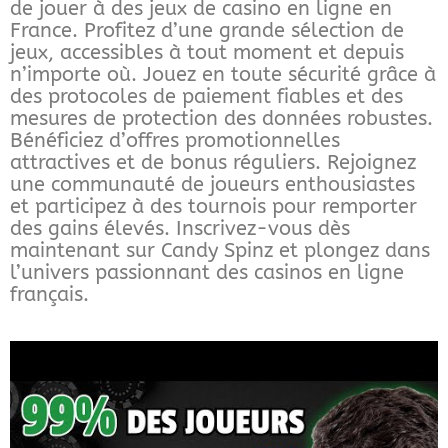
de jouer à des jeux de casino en ligne en
France. Profitez d’une grande sélection de
jeux, accessibles à tout moment et depuis
n’importe où. Jouez en toute sécurité grâce à
des protocoles de paiement fiables et des
mesures de protection des données robustes.
Bénéficiez d’offres promotionnelles
attractives et de bonus réguliers. Rejoignez
une communauté de joueurs enthousiastes
et participez à des tournois pour remporter
des gains élevés. Inscrivez-vous dès
maintenant sur Candy Spinz et plongez dans
l’univers passionnant des casinos en ligne
français.