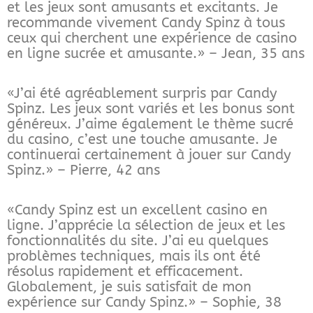
et les jeux sont amusants et excitants. Je
recommande vivement Candy Spinz à tous
ceux qui cherchent une expérience de casino
en ligne sucrée et amusante.» – Jean, 35 ans
«J’ai été agréablement surpris par Candy
Spinz. Les jeux sont variés et les bonus sont
généreux. J’aime également le thème sucré
du casino, c’est une touche amusante. Je
continuerai certainement à jouer sur Candy
Spinz.» – Pierre, 42 ans
«Candy Spinz est un excellent casino en
ligne. J’apprécie la sélection de jeux et les
fonctionnalités du site. J’ai eu quelques
problèmes techniques, mais ils ont été
résolus rapidement et efficacement.
Globalement, je suis satisfait de mon
expérience sur Candy Spinz.» – Sophie, 38