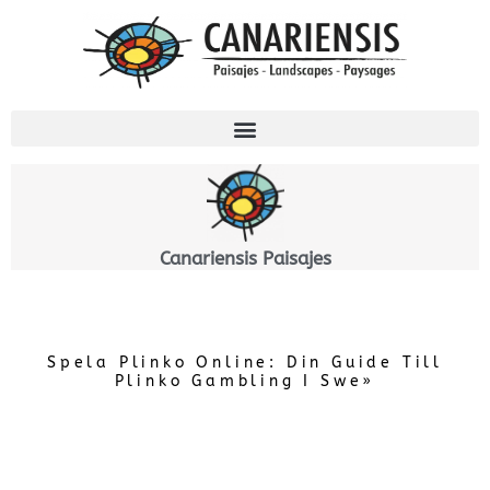
Ir
al
contenido
Canariensis Paisajes
Spela Plinko Online: Din Guide Till
Plinko Gambling I Swe»