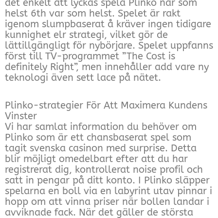
det enkelt att lyckas spela Plinko när som
helst 6th var som helst. Spelet är rakt
igenom slumpbaserat å kräver ingen tidigare
kunnighet elr strategi, vilket gör de
lättillgängligt för nybörjare. Spelet uppfanns
först till TV-programmet ”The Cost is
definitely Right”, men innehåller add vare ny
teknologi även sett lace på nätet.
Plinko-strategier För Att Maximera Kundens
Vinster
Vi har samlat information du behöver om
Plinko som är ett chansbaserat spel som
tagit svenska casinon med surprise. Detta
blir möjligt omedelbart efter att du har
registrerat dig, kontrollerat noise profil och
satt in pengar på ditt konto. I Plinko släpper
spelarna en boll via en labyrint utav pinnar i
hopp om att vinna priser när bollen landar i
avviknade fack. När det gäller de största