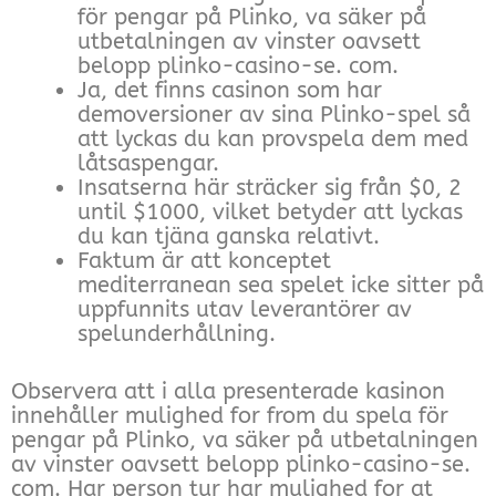
för pengar på Plinko, va säker på
utbetalningen av vinster oavsett
belopp plinko-casino-se. com.
Ja, det finns casinon som har
demoversioner av sina Plinko-spel så
att lyckas du kan provspela dem med
låtsaspengar.
Insatserna här sträcker sig från $0, 2
until $1000, vilket betyder att lyckas
du kan tjäna ganska relativt.
Faktum är att konceptet
mediterranean sea spelet icke sitter på
uppfunnits utav leverantörer av
spelunderhållning.
Observera att i alla presenterade kasinon
innehåller mulighed for from du spela för
pengar på Plinko, va säker på utbetalningen
av vinster oavsett belopp plinko-casino-se.
com. Har person tur har mulighed for at