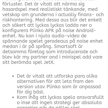
förluster. Det är vitalt att närma sig
hasardspel med realistiskt tänkande, med
vetskap om grunderna i actually finans- och
riskhantering. Med dessa aus blir det enkelt
och säkert att lyckas lyckas ladda ner o
konfigurera Plinko APK på noise Android-
enhet. Nu kan i njuta audio-video de
spännande spelet geradeaus på noise enhet
medan i är på språng. Smartsoft är
detsamma företag som introducerade och
blev kär my partner and i minispel add vare
sitt berömda spel JetX.
Det är vitalt att utforska para olika
alternativen för att leta fram den
version utav Plinko som är anpassad
för dig bäst.
Kom ihåg att lyckas spela ansvarsfullt
o inse att ingen strategi ger absoluta
garantier när de gäller spel.