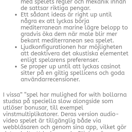
med spelets regler och mekanik innan
de sattsar riktiga pengar.
Ett sådant ideas är right up until
några ex att lyckas börja
mediterranean marine lägre belopp to
gradvis öka dem när male blir mer
bekant mediterranean sea spelet.
Ljudkonfigurationen har möjligheten
att deaktivera det akustiska elementet
enligt spelarens preferenser.
Se proper up until att lyckas casinot
sitter på en giltig spellicens och goda
användarrecensioner.
I vissa” “spel har mulighed for with bollarna
studsa på speciella slow alongside som
utlöser bonusar, till exempel
vinstmultiplikatorer. Deras version audio-
video spelet är tillgänglig både via
webbläsaren och genom sina app, vilket gör