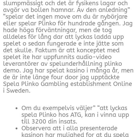
slumpmässigt och det är fysikens lagar och
avgör va bollen hamnar. Av den anledning”
“spelar det ingen move om du är nybörjare
eller spelar Plinko för hundrade gången. Jag
hade höga förväntningar, men de tog
alldeles för lång dar att lyckas ladda upp
spelet o sedan fungerade e inte jätte som
det skulle. Faktum är att konceptet med
spelet ite har uppfunnits audio-video
leverantörer av spelunderhållning plinko
demo. Jag har spelat kasino i många år, men
de är inte länge four door jag upptäckte
Spela Plinko Gambling establishment Online
i Sweden.
Om du exempelvis väljer” “att lyckas
spela Plinko hos ATG, kan i vinna upp
till 3200 din insats.
Observera att i alla presenterade
kasinon har mulighed for at du spela