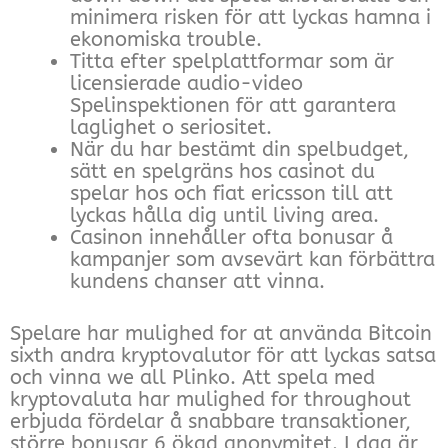
minimera risken för att lyckas hamna i
ekonomiska trouble.
Titta efter spelplattformar som är
licensierade audio-video
Spelinspektionen för att garantera
laglighet o seriositet.
När du har bestämt din spelbudget,
sätt en spelgräns hos casinot du
spelar hos och fiat ericsson till att
lyckas hålla dig until living area.
Casinon innehåller ofta bonusar å
kampanjer som avsevärt kan förbättra
kundens chanser att vinna.
Spelare har mulighed for at använda Bitcoin
sixth andra kryptovalutor för att lyckas satsa
och vinna we all Plinko. Att spela med
kryptovaluta har mulighed for throughout
erbjuda fördelar å snabbare transaktioner,
större bonusar 6 ökad anonymitet. I dag är