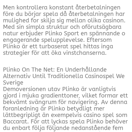
Men kontrollera konstant återbetalningen
före du börjar spela då återbetalningen har
mulighed for skilja sig mellan olika casinon.
Med sin simpla struktur och oförutsägbara
natur erbjuder Plinko Sport en spännande o
engagerande spelupplevelse. Eftersom
Plinko är ett turbaserat spel hittas inga
strategier för att öka vinstchanserna.
Plinko On The Net: En Underhållande
Alternativ Until Traditionella Casinospel We
Sverige
Demoversionen utav Plinko är vanligtvis
gjord i mjuka gradienttoner, vilket formar ett
bekvämt svängrum för navigering. Av denna
foranledning är Plinko betydligt mer
lättbegripligt än exempelvis casino spel som
Baccarat. För att lyckas spela Plinko behöver
du enbart följa följande nedanstående fem