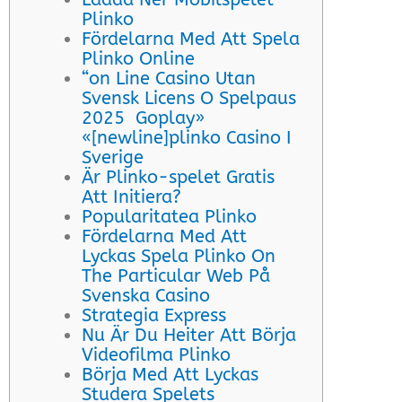
Plinko
Fördelarna Med Att Spela
Plinko Online
“on Line Casino Utan
Svensk Licens O Spelpaus
2025 ️ Goplay»
«[newline]plinko Casino I
Sverige
Är Plinko-spelet Gratis
Att Initiera?
Popularitatea Plinko
Fördelarna Med Att
Lyckas Spela Plinko On
The Particular Web På
Svenska Casino
Strategia Express
Nu Är Du Heiter Att Börja
Videofilma Plinko
Börja Med Att Lyckas
Studera Spelets