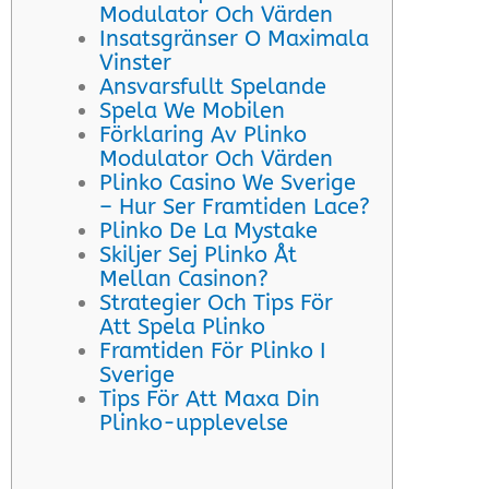
Modulator Och Värden
Insatsgränser O Maximala
Vinster
Ansvarsfullt Spelande
Spela We Mobilen
Förklaring Av Plinko
Modulator Och Värden
Plinko Casino We Sverige
– Hur Ser Framtiden Lace?
Plinko De La Mystake
Skiljer Sej Plinko Åt
Mellan Casinon?
Strategier Och Tips För
Att Spela Plinko
Framtiden För Plinko I
Sverige
Tips För Att Maxa Din
Plinko-upplevelse