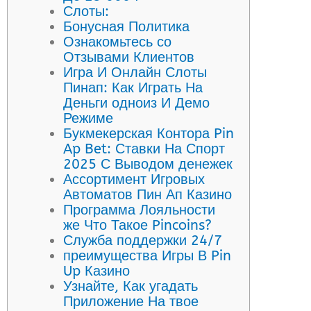
Слоты:
Бонусная Политика
Ознакомьтесь со
Отзывами Клиентов
Игра И Онлайн Слоты
Пинап: Как Играть На
Деньги одноиз И Демо
Режиме
Букмекерская Контора Pin
Ap Bet: Ставки На Спорт
2025 С Выводом денежек
Ассортимент Игровых
Автоматов Пин Ап Казино
Программа Лояльности
же Что Такое Pincoins?
Служба поддержки 24/7
преимущества Игры В Pin
Up Казино
Узнайте, Как угадать
Приложение На твое