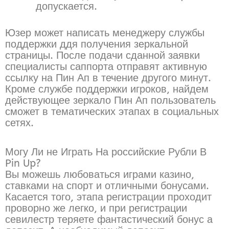
допускается.
Юзер может написать менеджеру службы
поддержки ддя получения зеркальной
страницы. После подачи сданной заявки
специалисты саппорта отправят активную
ссылку на Пин Ап в течение другого минут.
Кроме службе поддержки игроков, найдем
действующее зеркало Пин Ап пользователь
сможет в тематических этапах в социальных
сетях.
Могу Ли не Играть На российские Рубли В
Pin Up?
Вы можешь любоваться играми казино,
ставками на спорт и отличными бонусами.
Касается того, этапа регистрации проходит
проворно же легко, и при регистрации
севилестр теряете фантастический бонус а