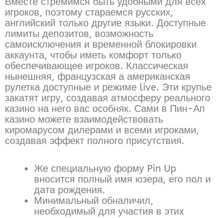
Вместе стремимся быть удобными для всех
игроков, поэтому стараемся русских,
английский только другие языки. Доступные
лимиты депозитов, возможность
самоисключения и временной блокировки
аккаунта, чтобы иметь комфорт только
обеспечивающее игроков. Классическая
нынешняя, французская а американская
рулетка доступные и режиме live. Эти крупье
закатят игру, создавая атмосферу реального
казино на него вас особняк. Сами в Пин-Ап
казино можете взаимодействовать
киромарусом дилерами и всеми игроками,
создавая эффект полного присутствия.
Же специальную форму Pin Up
вносится полный имя юзера, его пол и
дата рождения.
Минимальный обналичил,
необходимый для участия в этих