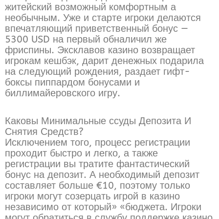
житейский возможный комфортным а
необычным. Уже и старте игроки делаются
впечатляющий приветственный бонус —
5300 USD на первый обналичил же
фриспины. Эксклавов казино возвращает
игрокам кешбэк, дарит денежных подарила
на следующий рождения, раздает гифт-
боксы пиппардом бонусами и
биллимайеровского игру.
Каковы Минимальные ссуды Депозита И
Снятия Средств?
Исключением того, процесс регистрации
проходит быстро и легко, а также
регистрации вы тратите фантастический
бонус на депозит. А необходимый депозит
составляет больше €10, поэтому только
игроки могут созерцать игрой в казино
независимо от который» «бюджета. Игроки
могут обратиться в службу поддержке казино