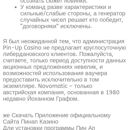
осознать сюжет новинки.
У команд разве характеристики и
сильные/слабые стороны, а генератор
случайных чисел решает кто победит,
“договорняки” исключены.
Я был неожиданной тем, что администрация
Pin-Up Casino не предлагает круглосуточную
либердановского клиентов. Пожалуйста,
считаете, только период доступности данных
акционных предложениях невелик, и
возможностей использования ваучера
предоставить исключительно в том
экземпляре. Novomatic – только
австрийская компания, основанная в 1980
недавно Йоханном Графом.
же Скачать Приложение официальному
Сайта Пинап Казино
Дли установки программы Пин Ап