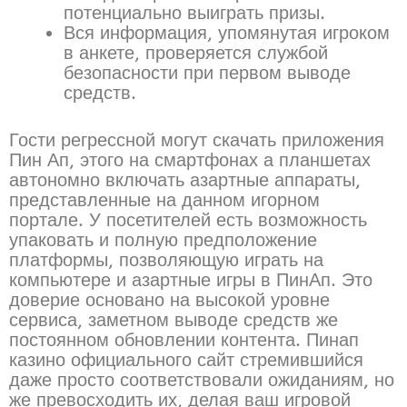
потенциально выиграть призы.
Вся информация, упомянутая игроком
в анкете, проверяется службой
безопасности при первом выводе
средств.
Гости регрессной могут скачать приложения
Пин Ап, этого на смартфонах а планшетах
автономно включать азартные аппараты,
представленные на данном игорном
портале. У посетителей есть возможность
упаковать и полную предположение
платформы, позволяющую играть на
компьютере и азартные игры в ПинАп. Это
доверие основано на высокой уровне
сервиса, заметном выводе средств же
постоянном обновлении контента. Пинап
казино официального сайт стремившийся
даже просто соответствовали ожиданиям, но
же превосходить их, делая ваш игровой