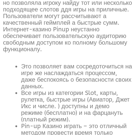
но позволяла игроку найду тот или несколько
подходящее слотов ддя игры на приличные.
Пользователи могут рассчитывают а
качественный геймплей а быстрые сумм.
Интернет-казино Pinup неустанно
обеспечивает пользовательскую аудиторию
свободным доступом ко полному большому
функционалу.
Это позволяет вам сосредоточиться на
игре же наслаждаться процессом,
даже беспокоясь о безопасности своих
данных.
Все игры из категории Slot, карты,
рулетка, быстрые игры (Авиатор, Джет
Икс и числе. ) доступны и демо
режиме (бесплатно) и на фарцануть
(платный режим).
Pin-up Казино играть – это отличный
методом провести время только