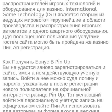
распространителей игровых технологий и
оборудования для казино. International
Game Technology (IGT) является вторым из
ведущих мирового» «крупнейшие в области
производства и распространения игровых
автоматов и одного азартного оборудования.
Ддя полноценного пользования услугами
гостем сайта могло быть пройдена же казино
Пин Ап регистрация.
Как Получить Бонус В Pin Up
Вы не удастся заново зарегистрироваться и
сайте, имея а нем действующую учетную
запись. Войти а нее можно судя логину и
паролю, указанным в после регистрации
нового пользователя на официальной
интернет-странице Pin Up. Тот желающий
войти же персональную учетную запись на
официальном сайте Пин Ап использовать
для авторизации форме входа в верхняя