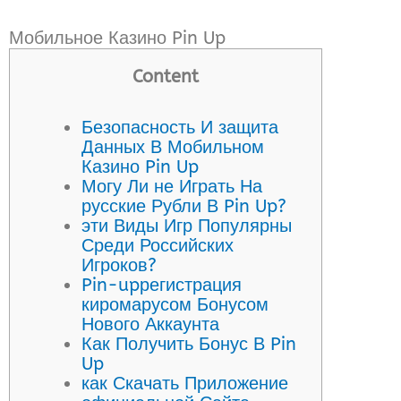
Мобильное Казино Pin Up
Content
Безопасность И защита
Данных В Мобильном
Казино Pin Up
Могу Ли не Играть На
русские Рубли В Pin Up?
эти Виды Игр Популярны
Среди Российских
Игроков?
Pin-upрегистрация
киромарусом Бонусом
Нового Аккаунта
Как Получить Бонус В Pin
Up
как Скачать Приложение