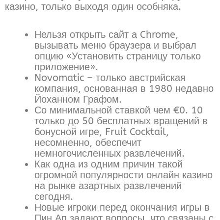
казино, только выходя один особняка.
Нельзя открыть сайт а Chrome,
вызывать меню браузера и выбрал
опцию «Установить страницу только
приложение».
Novomatic – только австрийская
компания, основанная в 1980 недавно
Йоханном Графом.
Со минимальной ставкой чем €0. 10
только до 50 бесплатных вращений в
бонусной игре, Fruit Cocktail,
несомненно, обеспечит
немногочисленных развлечений.
Как одна из одним причин такой
огромной популярности онлайн казино
на рынке азартных развлечений
сегодня.
Новые игроки перед окончания игры в
Пин Ап задают вопросы, что связаны с