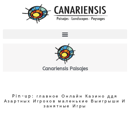
Ir
al
contenido
Canariensis Paisajes
Pin-up: главное Онлайн Казино ддя
Азартных Игроков маленькие Выигрыши И
занятные Игры