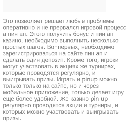
Это позволяет решает любые проблемы
оперативно и не прервался игровой процесс
а пин ап. Этого получить бонус и пин ап
казино, необходимо выполнить несколько
простых шагов. Во-первых, необходимо
зарегистрироваться на сайте пин ап и
сделать один депозит. Кроме того, игроки
могут участвовать в акциях же турнирах,
которые проводятся регулярно, и
выигрывать призы. Играть и pinup можно
только только на сайте, но и через
мобильное приложение, только делает игру
еще более удобной. Же казино pin up
регулярно проводятся акции и турниры, и
которых можно участвовать и выигрывать
призы.