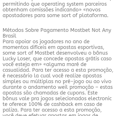
permitindo que operating system parceiros
obtenham comissões indicando» «novos
apostadores para some sort of plataforma.
Métodos Sobre Pagamento Mostbet Not Any
Brasil
Para apoiar os jogadores no ano de
momentos difíceis em apostas esportivas,
some sort of Mostbet desenvolveu o bônus
Lucky Loser, que concede apostas grátis caso
você esteja em» «alguma maré de
casualidad. Para ter acesso a esta promoção,
é necessário la cual você realize apostas
simples ou múltiplas no pré-jogo ou ao vivo
durante o andamento weil promoção – estas
apostas são chamadas de cupons. Este
bônus vale pra jogos selecionados electronic
te oferece 100% de cashback em caso de
paliza. Para ter acesso a esta promoção,
você deve efetuar apostas em jogos de