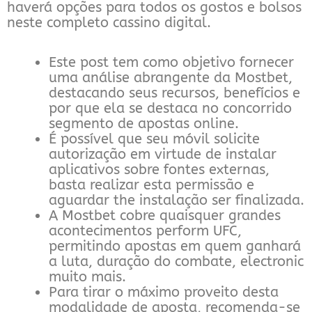
haverá opções para todos os gostos e bolsos
neste completo cassino digital.
Este post tem como objetivo fornecer
uma análise abrangente da Mostbet,
destacando seus recursos, benefícios e
por que ela se destaca no concorrido
segmento de apostas online.
É possível que seu móvil solicite
autorização em virtude de instalar
aplicativos sobre fontes externas,
basta realizar esta permissão e
aguardar the instalação ser finalizada.
A Mostbet cobre quaisquer grandes
acontecimentos perform UFC,
permitindo apostas em quem ganhará
a luta, duração do combate, electronic
muito mais.
Para tirar o máximo proveito desta
modalidade de aposta, recomenda-se