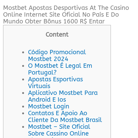
Mostbet Apostas Desportivas At The Casino
Online Internet Site Oficial No País E Do
Mundo Obter Bônus 1600 R$ Entar
Content
Código Promocional
Mostbet 2024
O Mostbet É Legal Em
Portugal?
Apostas Esportivas
Virtuais
Aplicativo Mostbet Para
Android E Ios
Mostbet Login
Contatos E Apoio Ao
Cliente Da Mostbet Brasil
Mostbet – Site Oficial
Sobre Cassino Online