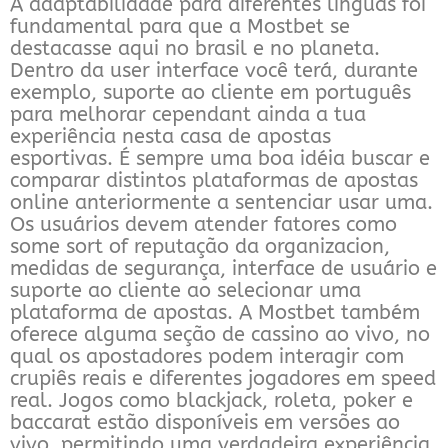
A adaptabilidade para diferentes línguas foi
fundamental para que a Mostbet se
destacasse aqui no brasil e no planeta.
Dentro da user interface você terá, durante
exemplo, suporte ao cliente em português
para melhorar cependant ainda a tua
experiência nesta casa de apostas
esportivas. É sempre uma boa idéia buscar e
comparar distintos plataformas de apostas
online anteriormente a sentenciar usar uma.
Os usuários devem atender fatores como
some sort of reputação da organizacion,
medidas de segurança, interface de usuário e
suporte ao cliente ao selecionar uma
plataforma de apostas. A Mostbet também
oferece alguma seção de cassino ao vivo, no
qual os apostadores podem interagir com
crupiês reais e diferentes jogadores em speed
real. Jogos como blackjack, roleta, poker e
baccarat estão disponíveis em versões ao
vivo, permitindo uma verdadeira experiência