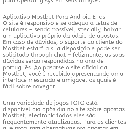
para operating system seus amigos.
Aplicativo Mostbet Para Android E Ios
O site é responsivo e se adequa a telas de
celulares – sendo possível, specially, baixar
um aplicativo próprio da odaie de apostas.
Em caso de dúvidas, o suporte ao cliente do
Mostbet estará a sua disposição e pode ser
solicitado through chat – felizmente, as suas
dúvidas serão respondidas no ano de
português. Ao pasarse o site oficial da
Mostbet, você é recebido apresentando uma
interface mesurado e amigável os quais é
fácil sobre navegar.
Uma variedade de jogos TOTO está
disponível dia após dia no site sobre apostas
Mostbet, electronic todos eles são
frequentemente atualizados. Para os clientes
que procuram alternativas pra apostar em