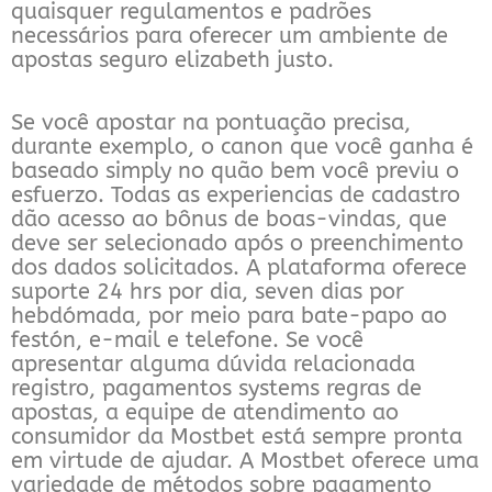
quaisquer regulamentos e padrões
necessários para oferecer um ambiente de
apostas seguro elizabeth justo.
Se você apostar na pontuação precisa,
durante exemplo, o canon que você ganha é
baseado simply no quão bem você previu o
esfuerzo. Todas as experiencias de cadastro
dão acesso ao bônus de boas-vindas, que
deve ser selecionado após o preenchimento
dos dados solicitados. A plataforma oferece
suporte 24 hrs por dia, seven dias por
hebdómada, por meio para bate-papo ao
festón, e-mail e telefone. Se você
apresentar alguma dúvida relacionada
registro, pagamentos systems regras de
apostas, a equipe de atendimento ao
consumidor da Mostbet está sempre pronta
em virtude de ajudar. A Mostbet oferece uma
variedade de métodos sobre pagamento