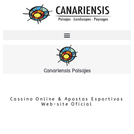
Ir
al
contenido
Canariensis Paisajes
Cassino Online & Apostas Esportivas
Web-site Oficial