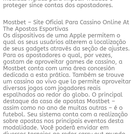
proteger since contas dos apostadores.
Mostbet – Site Oficial Para Cassino Online At
The Apostas Esportivas
Os dispositivos de uma Apple permitem o
qual os seus usuários alterem a localização
de seus gadgets através da seção de ajustes.
Para os apostadores o qual, por vezes,
gostam de aproveitar games de cassino, a
Mostbet conta com uma área concesión
dedicada a esta prática. Também se trouve
um cassino ao vivo que lo permite aproveitar
diversos jogos com jogadores reais
espalhados ao redor do globo. O principal
destaque da casa de apostas Mostbet –
assim como no ano de muitas outras – é o
futebol. Seu sistema conta com a realização
sobre apostas nos principais eventos desta
modalidade. Você poderá envidar em