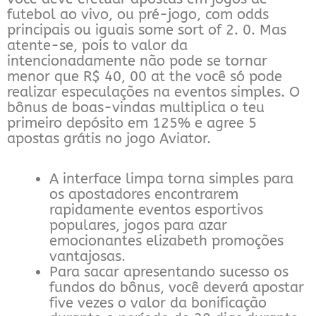
futebol ao vivo, ou pré-jogo, com odds
principais ou iguais some sort of 2. 0. Mas
atente-se, pois to valor da
intencionadamente não pode se tornar
menor que R$ 40, 00 at the você só pode
realizar especulações na eventos simples. O
bônus de boas-vindas multiplica o teu
primeiro depósito em 125% e agree 5
apostas grátis no jogo Aviator.
A interface limpa torna simples para
os apostadores encontrarem
rapidamente eventos esportivos
populares, jogos para azar
emocionantes elizabeth promoções
vantajosas.
Para sacar apresentando sucesso os
fundos do bônus, você deverá apostar
five vezes o valor da bonificação