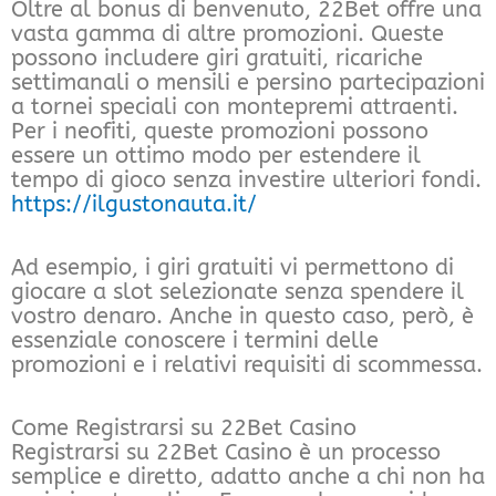
Oltre al bonus di benvenuto, 22Bet offre una
vasta gamma di altre promozioni. Queste
possono includere giri gratuiti, ricariche
settimanali o mensili e persino partecipazioni
a tornei speciali con montepremi attraenti.
Per i neofiti, queste promozioni possono
essere un ottimo modo per estendere il
tempo di gioco senza investire ulteriori fondi.
https://ilgustonauta.it/
Ad esempio, i giri gratuiti vi permettono di
giocare a slot selezionate senza spendere il
vostro denaro. Anche in questo caso, però, è
essenziale conoscere i termini delle
promozioni e i relativi requisiti di scommessa.
Come Registrarsi su 22Bet Casino
Registrarsi su 22Bet Casino è un processo
semplice e diretto, adatto anche a chi non ha