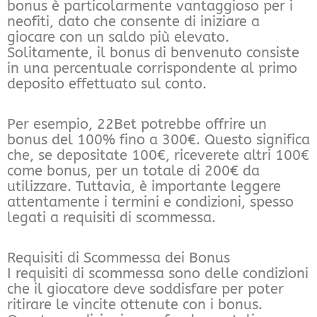
bonus è particolarmente vantaggioso per i
neofiti, dato che consente di iniziare a
giocare con un saldo più elevato.
Solitamente, il bonus di benvenuto consiste
in una percentuale corrispondente al primo
deposito effettuato sul conto.
Per esempio, 22Bet potrebbe offrire un
bonus del 100% fino a 300€. Questo significa
che, se depositate 100€, riceverete altri 100€
come bonus, per un totale di 200€ da
utilizzare. Tuttavia, è importante leggere
attentamente i termini e condizioni, spesso
legati a requisiti di scommessa.
Requisiti di Scommessa dei Bonus
I requisiti di scommessa sono delle condizioni
che il giocatore deve soddisfare per poter
ritirare le vincite ottenute con i bonus.