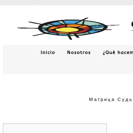
Ir
al
contenido
Inicio
Nosotros
¿Qué hace
Матрица Судь