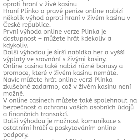
oproti hraní v živé kasinu
Hraní Plinko o pravé peníze online nabízí
několik výhod oproti hraní v živém kasinu v
České republice.
První výhoda online verze Plinka je
dostupnost – můžete hrát kdekoliv a
kdykoliv.
Další výhodou je širší nabídka her a vyšší
výplaty ve srovnání s živými kasiny.
Online casina také nabízí různé bonusy a
promoce, které v živém kasinu nemáte.
Navíc můžete hrát online verzi Plinka
zkušebně zadarmo, což v živém kasinu není
možné.
V online casinech můžete také spolehnout na
bezpečnost a ochranu vašich osobních údajů
a finančních transakcí.
Další výhodou je možnost komunikace s
ostatními hráči a poskytováním online
podpory.