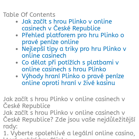
Table Of Contents
Jak začít s hrou Plinko v online
casinech v České Republice
Přehled platforem pro hru Plinko o
pravé peníze online
Nejlepší tipy a triky pro hru Plinko v
online casinech
Co dělat při potížích s platbami v
online casinech s hrou Plinko
Výhody hraní Plinko o pravé peníze
online oproti hraní v živé kasinu
Jak začít s hrou Plinko v online casinech v
České Republice
Jak začít s hrou Plinko v online casinech v
České Republice? Zde jsou vaše nejdůležitější
rady:
1. Vyberte spolehlivé a legální online casino,