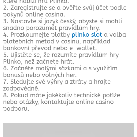
které nabízí hru Plinko.
2. Zaregistrujte se a ověřte svůj účet podle
pokynů online casina.
3. Nastavte si jazyk český, abyste si mohli
snadno porozumět pravidlům hry.
4. Prozkoumejte platby
plinko slot
a volba
platebních metod v casinu, například
bankovní převod nebo e-wallet.
5. Ujistěte se, že rozumíte pravidlům hry
Plinko, než začnete hrát.
6. Začněte malými sázkami a s využitím
bonusů nebo volných her.
7. Sledujte své výhry a ztráty a hrajte
zodpovědně.
8. Pokud máte jakékoliv technické potíže
nebo otázky, kontaktujte online casino
podporu.