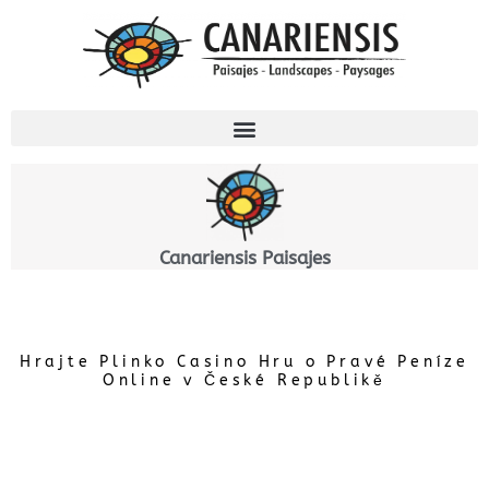
Ir
al
contenido
Canariensis Paisajes
Hrajte Plinko Casino Hru o Pravé Peníze
Online v České Republikě