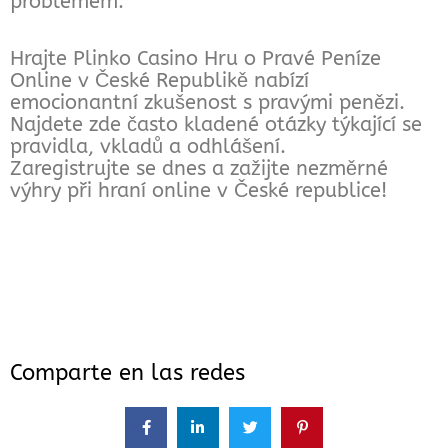
problémem.
Hrajte Plinko Casino Hru o Pravé Peníze
Online v České Republikě nabízí
emocionantní zkušenost s pravými penězi.
Najdete zde často kladené otázky týkající se
pravidla, vkladů a odhlášení.
Zaregistrujte se dnes a zažijte nezměrné
výhry při hraní online v České republice!
Comparte en las redes