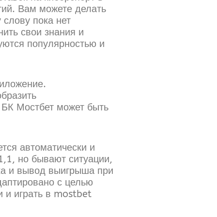
тий. Вам можете делать
 слову пока нет
ить свои знания и
зуются популярностью и
риложение.
образить
 БК Мостбет может быть
ется автоматически и
1,1, но бывают ситуации,
вка и вывод выигрыша при
даптировано с целью
 и играть в mostbet