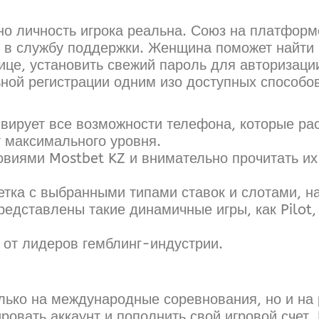
но личность игрока реальна. Союз на платформ
 в службу поддержки. Женщина поможет найти
нице, установить свежий пароль для авторизаци
ной регистрации одним изо доступных способов
ивирует все возможности телефона, которые р
т максимального уровня.
овиями Mostbet KZ и внимательно прочитать и
етка с выбранными типами ставок и слотами, н
едставлены такие динамичные игры, как Pilot, A
 от лидеров гемблинг-индустрии.
олько на международные соревнования, но и на
овать аккаунт и пополнить свой игровой счет.