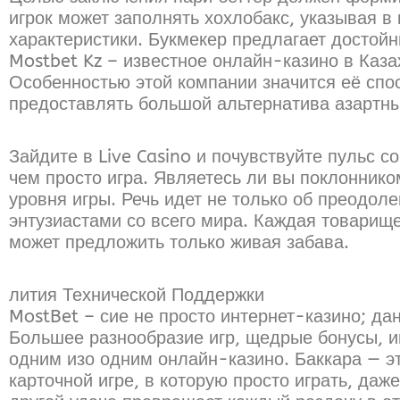
игрок может заполнять хохлобакс, указывая в
характеристики. Букмекер предлагает достой
Mostbet Kz – известное онлайн-казино в Каза
Особенностью этой компании значится её спо
предоставлять большой альтернатива азартны
Зайдите в Live Casino и почувствуйте пульс 
чем просто игра. Являетесь ли вы поклоннико
уровня игры. Речь идет не только об преодоле
энтузиастами со всего мира. Каждая товарище
может предложить только живая забава.
лития Технической Поддержки
MostBet – сие не просто интернет-казино; да
Большее разнообразие игр, щедрые бонусы, и
одним изо одним онлайн-казино. Баккара — эт
карточной игре, в которую просто играть, даж