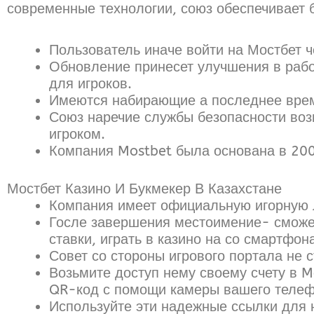
современные технологии, союз обеспечивает 
Пользователь иначе войти на Мостбет ч
Обновление принесет улучшения в рабо
для игроков.
Имеются набирающие а последнее врем
Союз наречие службы безопасности возн
игроком.
Компания Mostbet была основана в 200
Мостбет Казино И Букмекер В Казахстане
Компания имеет официальную игорную л
Госле завершения местоимение- сможе
ставки, играть в казино на со смартфон
Совет со стороны игрового портала не с
Возьмите доступ нему своему счету в M
QR-код с помощи камеры вашего телеф
Используйте эти надежные ссылки для 