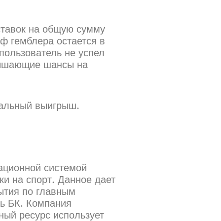
ставок на общую сумму
иф гемблера остается в
пользователь не успел
овышающие шансы на
иальный выигрыш.
ационной системой
ки на спорт. Данное дает
ытия по главным
ть БК. Компания
ный ресурс использует