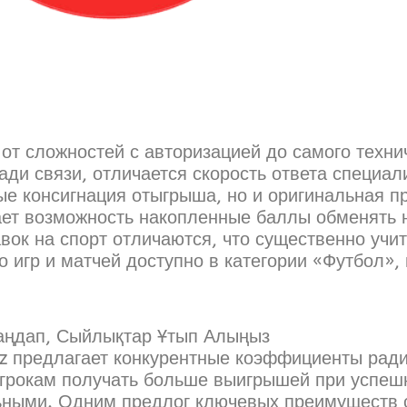
от сложностей с авторизацией до самого техни
ади связи, отличается скорость ответа специал
ые консигнация отыгрыша, но и оригинальная 
ает возможность накопленные баллы обменять 
вок на спорт отличаются, что существенно учи
игр и матчей доступно в категории «Футбол», 
Таңдап, Сыйлықтар Ұтып Алыңыз
Kz предлагает конкурентные коэффициенты рад
грокам получать больше выигрышей при успешн
ьными. Одним предлог ключевых преимуществ с