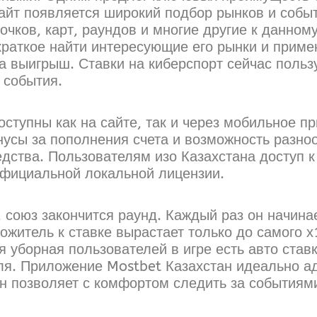
йт появляется широкий подбор рынков и собы
чков, карт, раундов и многие другие к данному
раткое найти интересующие его рынки и примен
на выигрыш. Ставки на киберспорт сейчас поль
 события.
ступны как на сайте, так и через мобильное п
усы за пополнения счета и возможность разно
дства. Пользователям изо Казахстана доступ к
 официальной локальной лицензии.
 союз закончится раунд. Каждый раз он начина
ожитель к ставке вырастает только до самого х
я уборная пользователей в игре есть авто ста
ля. Приложение Mostbet Казахстан идеально а
 позволяет с комфортом следить за событиями