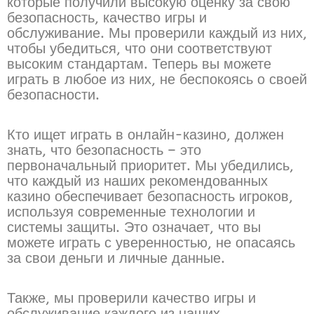
которые получили высокую оценку за свою
безопасность, качество игры и
обслуживание. Мы проверили каждый из них,
чтобы убедиться, что они соответствуют
высоким стандартам. Теперь вы можете
играть в любое из них, не беспокоясь о своей
безопасности.
Кто ищет играть в онлайн-казино, должен
знать, что безопасность – это
первоначальный приоритет. Мы убедились,
что каждый из наших рекомендованных
казино обеспечивает безопасность игроков,
используя современные технологии и
системы защиты. Это означает, что вы
можете играть с уверенностью, не опасаясь
за свои деньги и личные данные.
Также, мы проверили качество игры и
обслуживание каждого из наших