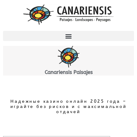
Ir
al
contenido
Canariensis Paisajes
Надежные казино онлайн 2025 года –
играйте без рисков и с максимальной
отдачей