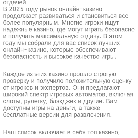
отдачей
В 2025 году рынок онлайн-казино
продолжает развиваться и становиться все
более популярным. Многие игроки ищут
надежные казино, где могут играть безопасно
и получать максимальную отдачу. В этом
году мы собрали для вас список лучших
онлайн-казино, которые обеспечивают
безопасность и высокое качество игры.
Каждое из этих казино прошло строгую
проверку и получило положительную оценку
от игроков и экспертов. Они предлагают
широкий спектр игровых автоматов, включая
слоты, рулетку, блэкджек и другие. Вам
доступны игры на деньги, а также
бесплатные версии для развлечения.
Наш список включает в себя топ казино,