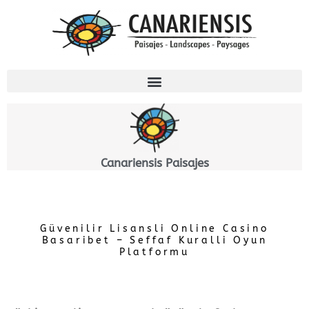
Ir
al
contenido
Canariensis Paisajes
Güvenilir Lisansli Online Casino
Basaribet – Seffaf Kuralli Oyun
Platformu