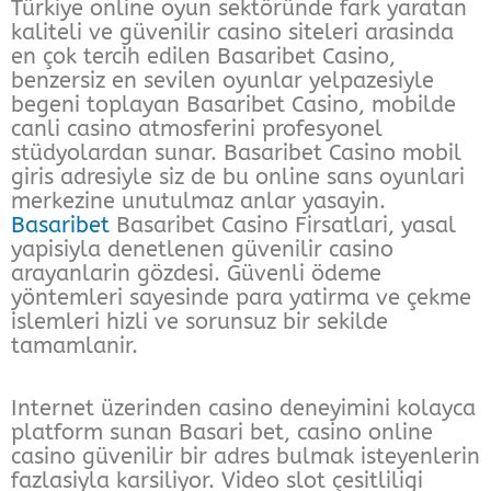
Türkiye online oyun sektöründe fark yaratan
kaliteli ve güvenilir casino siteleri arasinda
en çok tercih edilen Basaribet Casino,
benzersiz en sevilen oyunlar yelpazesiyle
begeni toplayan Basaribet Casino, mobilde
canli casino atmosferini profesyonel
stüdyolardan sunar. Basaribet Casino mobil
giris adresiyle siz de bu online sans oyunlari
merkezine unutulmaz anlar yasayin.
Basaribet
Basaribet Casino Firsatlari, yasal
yapisiyla denetlenen güvenilir casino
arayanlarin gözdesi. Güvenli ödeme
yöntemleri sayesinde para yatirma ve çekme
islemleri hizli ve sorunsuz bir sekilde
tamamlanir.
Internet üzerinden casino deneyimini kolayca
platform sunan Basari bet, casino online
casino güvenilir bir adres bulmak isteyenlerin
fazlasiyla karsiliyor. Video slot çesitliligi