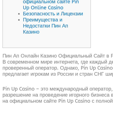
официальном сайте Pin
Up Online Casino
Безопасность и Лицензии
Преимущества и
Недостатки Пин Ап
Казино
Пин Ап Онлайн Казино Официальный Сайт в Р
В современном мире интернета, где каждый д
проверенный оператор. Однако, Pin Up Casino
предлагает игрокам из России и стран СНГ шир
Pin Up Casino – это международный оператор
разрешение на проведение игорного бизнеса в 
на официальном сайте Pin Up Casino с полной