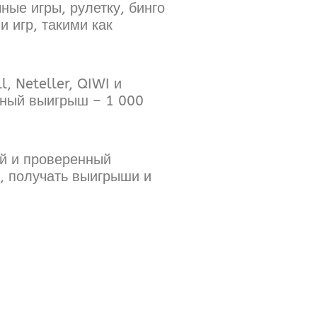
ные игры, рулетку, бинго
 игр, такими как
, Neteller, QIWI и
ьный выигрыш – 1 000
ый и проверенный
и, получать выигрыши и