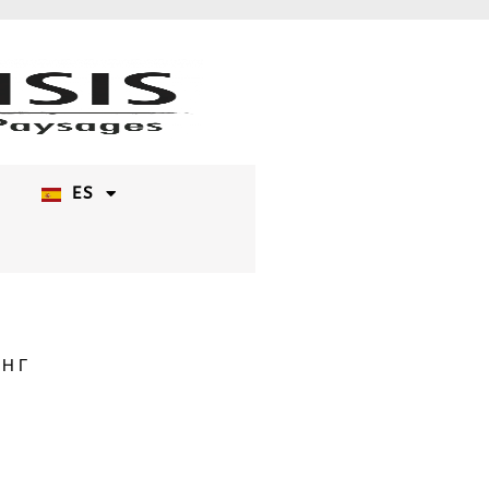
ES
СНГ