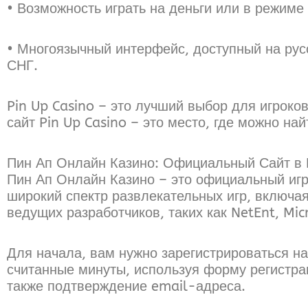
• Возможность играть на деньги или в режиме
• Многоязычный интерфейс, доступный на русс
СНГ.
Pin Up Casino – это лучший выбор для игрок
сайт Pin Up Casino – это место, где можно на
Пин Ап Онлайн Казино: Официальный Сайт в 
Пин Ап Онлайн Казино – это официальный игро
широкий спектр развлекательных игр, включая
ведущих разработчиков, таких как NetEnt, Mic
Для начала, вам нужно зарегистрироваться н
считанные минуты, используя форму регистра
также подтверждение email-адреса.