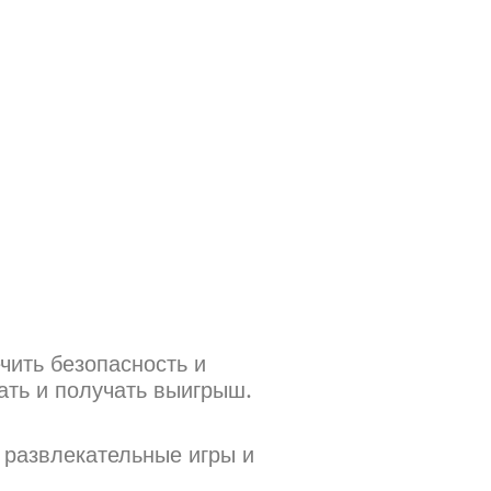
чить безопасность и
ать и получать выигрыш.
 развлекательные игры и