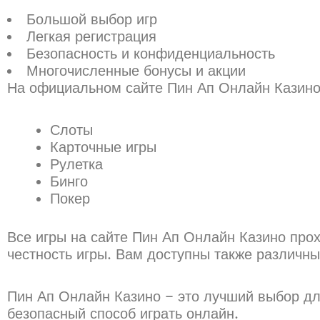
Большой выбор игр
Легкая регистрация
Безопасность и конфиденциальность
Многочисленные бонусы и акции
На официальном сайте Пин Ап Онлайн Казино
Слоты
Карточные игры
Рулетка
Бинго
Покер
Все игры на сайте Пин Ап Онлайн Казино прох
честность игры. Вам доступны также различны
Пин Ап Онлайн Казино – это лучший выбор для
безопасный способ играть онлайн.