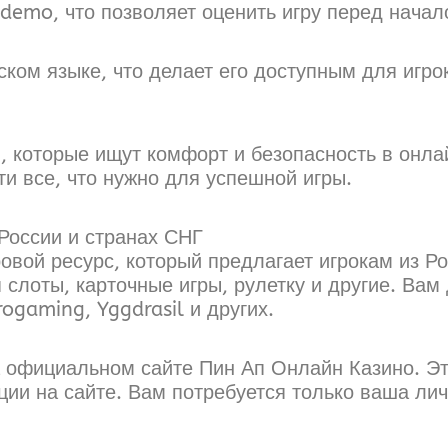
 demo, что позволяет оценить игру перед начал
ком языке, что делает его доступным для игрок
ов, которые ищут комфорт и безопасность в он
йти все, что нужно для успешной игры.
России и странах СНГ
вой ресурс, который предлагает игрокам из Ро
 слоты, карточные игры, рулетку и другие. Вам
rogaming, Yggdrasil и других.
а официальном сайте Пин Ап Онлайн Казино. Эт
ции на сайте. Вам потребуется только ваша ли