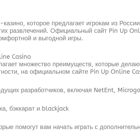
н-казино, которое предлагает игрокам из Росси
гих развлечений. Официальный сайт Pin Up Onli
комфортной и выгодной игры.
ine Casino
лагает множество преимуществ, которые делаю
тности, на официальном сайте Pin Up Online Ca
едущих разработчиков, включая NetEnt, Microg
ка, бэккарат и blackjack
торые помогут вам начать играть с дополнител