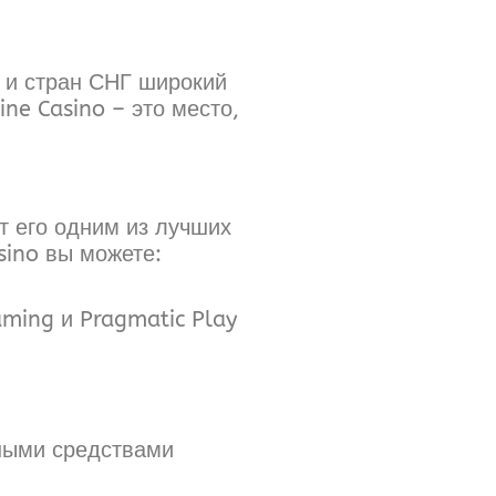
и и стран СНГ широкий
ne Casino – это место,
т его одним из лучших
sino вы можете:
aming и Pragmatic Play
ьными средствами