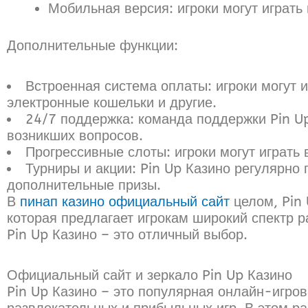
Мобильная версия: игроки могут играть
Дополнительные функции:
Встроенная система оплаты: игроки могут 
электронные кошельки и другие.
24/7 поддержка: команда поддержки Pin Up
возникших вопросов.
Прогрессивные слоты: игроки могут играть
Турниры и акции: Pin Up Казино регулярно 
дополнительные призы.
В
пинап казино официальный сайт
целом, Pin
которая предлагает игрокам широкий спектр р
Pin Up Казино – это отличный выбор.
Официальный сайт и зеркало Pin Up Казино
Pin Up Казино – это популярная онлайн-игро