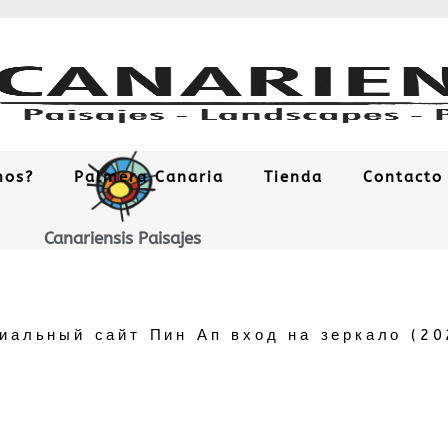
mos?
Palmera Canaria
Tienda
Contacto
Canariensis Paisajes
иальный сайт Пин Ап вход на зеркало (20