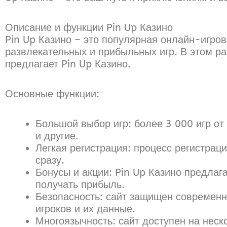
Описание и функции Pin Up Казино
Pin Up Казино – это популярная онлайн-игро
развлекательных и прибыльных игр. В этом р
предлагает Pin Up Казино.
Основные функции:
Большой выбор игр: более 3 000 игр от
и другие.
Легкая регистрация: процесс регистраци
сразу.
Бонусы и акции: Pin Up Казино предлага
получать прибыль.
Безопасность: сайт защищен современн
игроков и их данные.
Многоязычность: сайт доступен на неско