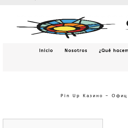
Ir
al
contenido
Inicio
Nosotros
¿Qué hace
Pin Up Казино – Офиц