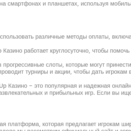
 на смартфонах и планшетах, используя мобиль
использовать различные методы оплаты, включ
 Казино работает круглосуточно, чтобы помочь
 в прогрессивные слоты, которые могут принес
проводит турниры и акции, чтобы дать игрокам
 Up Казино – это популярная и надежная онлай
азвлекательных и прибыльных игр. Если вы ище
вая платформа, которая предлагает игрокам ши