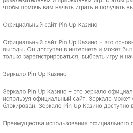
развлекательных и прибыльных игр. В этом р
чтобы помочь вам начать играть и получать в
Официальный сайт Pin Up Казино
Официальный сайт Pin Up Казино – это основн
выгоды. Он доступен в интернете и может быт
только зарегистрироваться, выбрать игру и нач
Зеркало Pin Up Казино
Зеркало Pin Up Казино – это зеркало официаль
используя официальный сайт. Зеркало может 
блокирован. Зеркало Pin Up Казино доступно 
Преимущества использования официального са