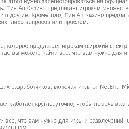
Для этого нужно зарегистрироваться на официа
ать. Пин Ап Казино предлагает игрокам множест
и и другие. Кроме того, Пин Ап Казино предлаг
аких-либо вопросов или проблем.
о, которое предлагает игрокам широкий спектр 
 где вы можете найти все, что вам нужно для и
щих разработчиков, включая игры от NetEnt, Mi
и работает круглосуточно, чтобы помочь вам 
ти все, что вам нужно для игры и развлечений.
выигрышам.