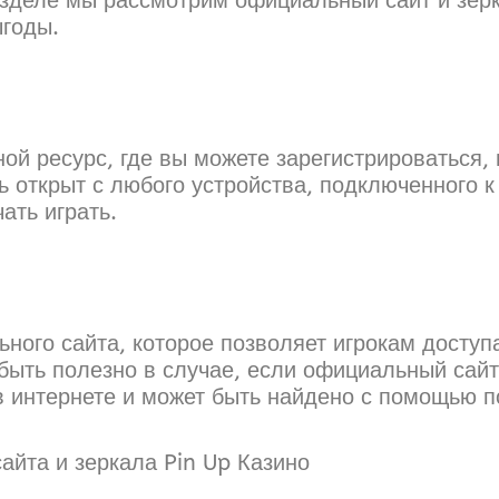
азделе мы рассмотрим официальный сайт и зерк
ыгоды.
ой ресурс, где вы можете зарегистрироваться, 
ь открыт с любого устройства, подключенного к
ать играть.
ного сайта, которое позволяет игрокам доступа
быть полезно в случае, если официальный сайт
в интернете и может быть найдено с помощью п
йта и зеркала Pin Up Казино