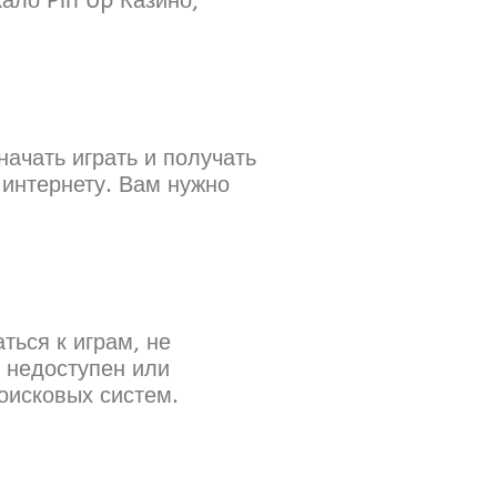
ало Pin Up Казино,
начать играть и получать
 интернету. Вам нужно
ться к играм, не
 недоступен или
оисковых систем.