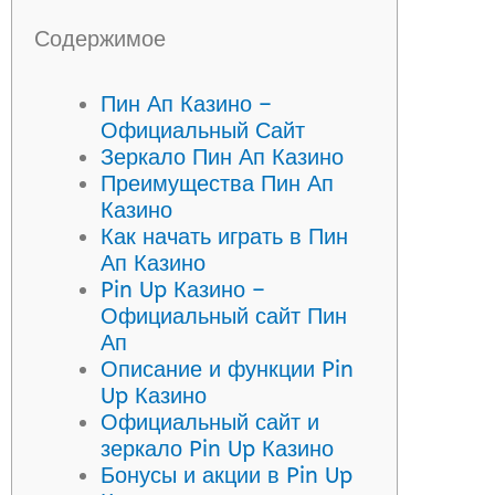
Содержимое
Пин Ап Казино –
Официальный Сайт
Зеркало Пин Ап Казино
Преимущества Пин Ап
Казино
Как начать играть в Пин
Ап Казино
Pin Up Казино –
Официальный сайт Пин
Ап
Описание и функции Pin
Up Казино
Официальный сайт и
зеркало Pin Up Казино
Бонусы и акции в Pin Up