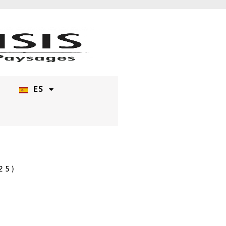
ES
25)